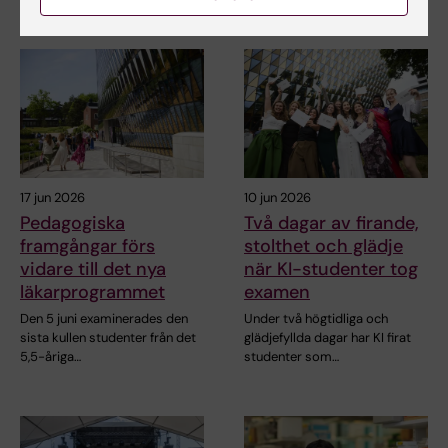
17 jun 2026
10 jun 2026
Pedagogiska
Två dagar av firande,
framgångar förs
stolthet och glädje
vidare till det nya
när KI-studenter tog
läkarprogrammet
examen
Den 5 juni examinerades den
Under två högtidliga och
sista kullen studenter från det
glädjefyllda dagar har KI firat
5,5-åriga…
studenter som…