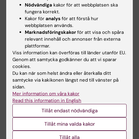
ikatastrofer
Den snabba utvecklingen av AI
Nödvändiga
kakor för att webbplatsen ska
inom medicinsk forskning ökar
Masterprogrammet Public
fungera korrekt.
behovet av…
Health in Disasters gav den
Kakor för
analys
för att förstå hur
före detta KI-…
webbplatsen används.
Marknadsföringskakor
för att visa och spåra
relevant innehåll och annonser från externa
plattformar.
Viss information kan överföras till länder utanför EU.
Genom att samtycka godkänner du att vi sparar
cookies.
Du kan när som helst ändra eller återkalla ditt
samtycke via kakikonen längst ned till vänster på
17 jun 2026
sidan.
17 jun 2026
Nu går "sista kullen"
Mer information om våra kakor
Pedagogiska
Read this information in English
från gamla
framgångar förs
läkarprogrammet ut i
vidare till det nya
Tillåt endast nödvändiga
yrkeslivet
läkarprogrammet
Tillåt mina valda kakor
När Gottfrid Rehnman och
Den 5 juni examinerades den
hans kursare på det 5,5-åriga
sista kullen studenter från det
läkarprogrammet går…
5,5-åriga…
Tillåt alla