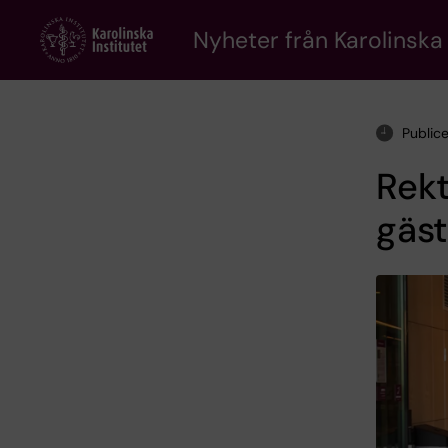
Skip
to
Nyheter från Karolinska 
main
content
Public
Rek
gäst