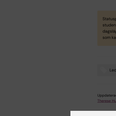
Status
student
dagsläg
som kan
Led
Tags
Uppdatera
Therese H