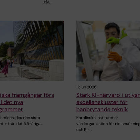
går…
12 jun 2026
iska framgångar förs
Stark KI-närvaro i utlys
ll det nya
excellenskluster för
ogrammet
banbrytande teknik
examinerades den sista
Karolinska Institutet är
nter från det 5,5-åriga…
värdorganisation för nio ansöknin
och KI-…