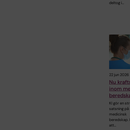
deltog i…
22 jun 2026
Nu kraft
inom me
beredsk
KI gör en st
satsning på
medicinsk
beredskap. 
att…