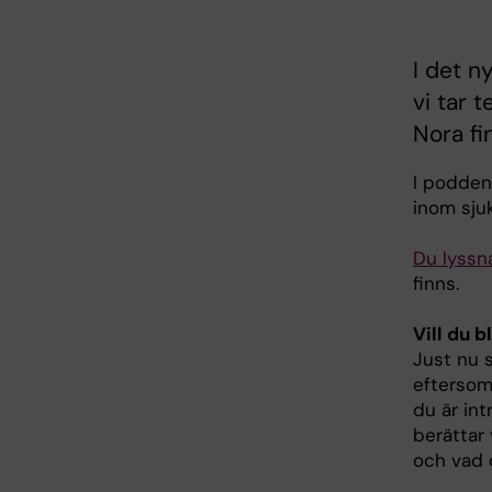
I det n
vi tar 
Nora f
I podden
inom sjuk
Du lyssn
finns.
Vill du 
Just nu s
eftersom
du är int
berättar 
och vad d