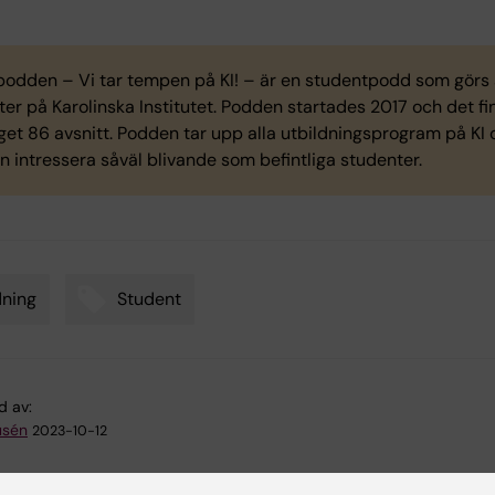
podden – Vi tar tempen på KI! – är en studentpodd som görs 
er på Karolinska Institutet. Podden startades 2017 och det fin
et 86 avsnitt. Podden tar upp alla utbildningsprogram på KI o
 intressera såväl blivande som befintliga studenter.
ning
Student
d av:
usén
2023-10-12