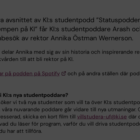
ya avsnittet av KI:s studentpodd ”Statuspodde
tempen på KI” får KI:s studentpoddare Arash o
inbesök av rektor Annika Östman Wernerson.
 delar Annika med sig av sin historia och inspirerande r
vården till att bli rektor på KI.
ar på podden på Spotify
och på andra ställen där pod
bli KI:s nya studentpoddare?
öker vi två nya studenter som vill ta över KI:s studentp
 våra nuvarande poddare går vidare till nya utmaningar.
resserad, skicka en kort film till
villstudera-uf@ki.se
där 
vad du läser för program, varför du vill driva studentpo
u har att tillföra.