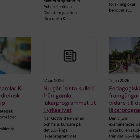
Masterprogrammet
forskning ökar
Public Health in
behovet av…
Disasters gav den
före detta KI-…
17 jun 2026
17 jun 2026
samlar KI
Nu går "sista kullen"
Pedagogisk
dicinsk
från gamla
framgångar
ap
läkarprogrammet ut
vidare till 
i yrkeslivet
läkarprogr
rategisk
 området
När Gottfrid Rehnman
Den 5 juni
och hans kursare på
examinerades d
Målet är
det 5,5-åriga
sista kullen stud
läkarprogrammet
från det 5,5-årig