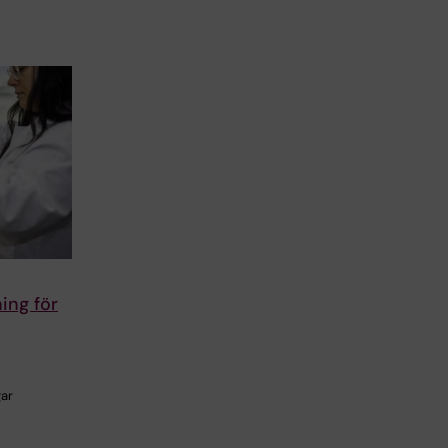
ning för
gar