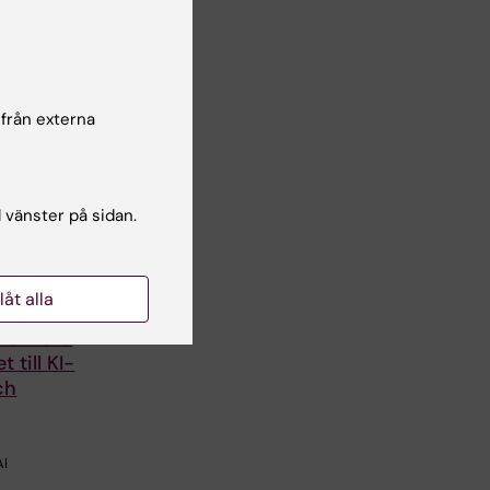
 från externa
l vänster på sidan.
llåt alla
verk ska
t till KI-
ch
AI