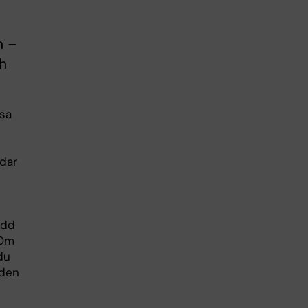
n –
ch
esa
dar
odd
 Om
du
dden