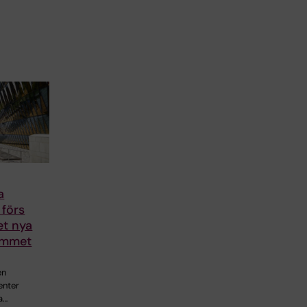
a
 förs
det nya
ammet
en
enter
a…