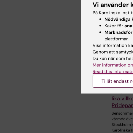
Vi använder 
Dela
På Karolinska Insti
Nödvändiga
k
Kakor för
ana
Relater
Marknadsför
plattformar.
Viss information kan
Genom att samtycka
Du kan när som hels
Mer information om
Read this informati
Tillåt endast 
2 aug 2026
Rekordm
lika vill
Pridepa
Sensommar
värmde öve
Stockholm 
Karolinska I