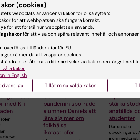
kakor (cookies)
tutets webbplats använder vi kakor för olika syften:
akor för att webbplatsen ska fungera korrekt.
lys
för att förstå hur webbplatsen används.
ade artiklar
ingskakor
för att visa och spåra relevant innehåll och annonser
 överföras till länder utanför EU.
 godkänner du att vi sparar cookies.
t ändra eller återkalla ditt samtycke via kakikonen längst ned til
 våra kakor
on in English
nödvändiga
Tillåt mina valda kakor
Ti
10 jul 2026
29 jun 2026
ånga firade
Covid-19-
Nytt AI-nät
kor med KI i
pandemin sporrade
stärka stöde
raden
alumnen Daniels att
anställda o
lära sig mer om
studenter
solen
folkhälsa
r
Den snabba
när
ikatastrofer
utvecklingen av 
nstitutet
inom medicinsk