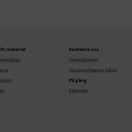
llt material
Kontakta oss
Vetenskap
Presstjänsten
arna
Studiedeltagare sökes
sation
På gång
et
Kalender