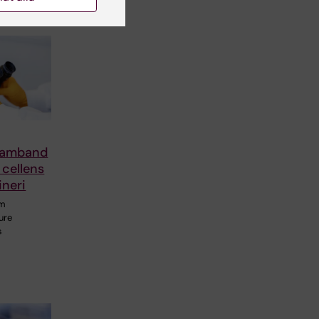
samband
 cellens
ineri
om
ure
s