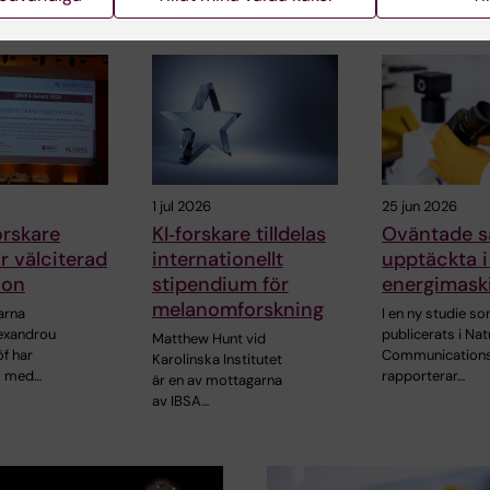
1 jul 2026
25 jun 2026
rskare
KI‑forskare tilldelas
Oväntade 
ör välciterad
internationellt
upptäckta i
ion
stipendium för
energimask
melanomforskning
arna
I en ny studie s
lexandrou
publicerats i Nat
Matthew Hunt vid
f har
Communication
Karolinska Institutet
s med…
rapporterar…
är en av mottagarna
av IBSA…