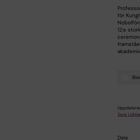
Professo
för Kung
Nobelförs
12:e sto
ceremoni
framståe
akademiv
Bi
Tags
Uppdatera
Sara Lidm
Dela