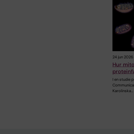
24 jun 2026
Hur mito
proteinf
I en studie 
Communicati
Karolinska…