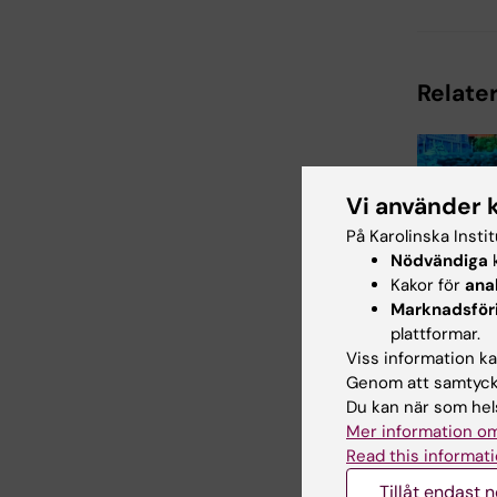
Relater
Vi använder 
På Karolinska Insti
Nödvändiga
k
Kakor för
ana
3 jul 2026
Marknadsför
CLINTEC
plattformar.
tilldelas
Viss information kan
internati
Genom att samtycka
hederspr
Du kan när som hels
Matthias Löh
Mer information om
professor i
Read this informati
gastroenter
hepatologi 
Tillåt endast 