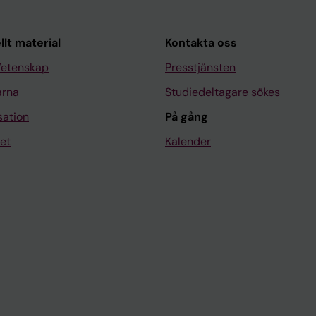
llt material
Kontakta oss
Vetenskap
Presstjänsten
arna
Studiedeltagare sökes
sation
På gång
et
Kalender