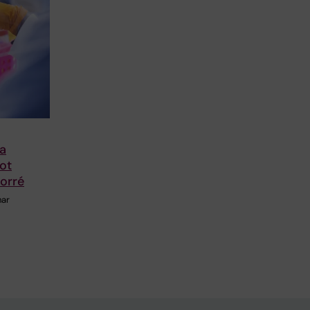
ya
ot
orré
har