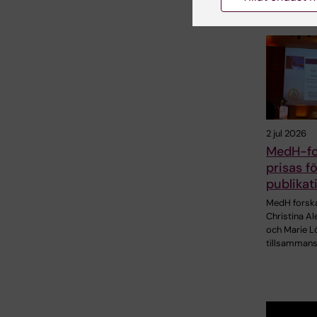
2 jul 2026
MedH-fo
prisas f
publikat
MedH forsk
Christina A
och Marie Lö
tillsamman