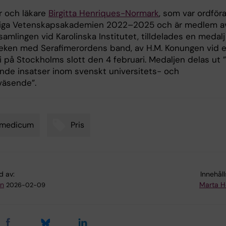
r och läkare
Birgitta Henriques-Normark
, som var ordför
liga Vetenskapsakademien 2022–2025 och är medlem a
amlingen vid Karolinska Institutet, tilldelades en medalj
rleken med Serafimerordens band, av H.M. Konungen vid 
 på Stockholms slott den 4 februari. Medaljen delas ut ”
nde insatser inom svenskt universitets- och
äsende”.
omedicum
Pris
d av:
Innehål
an
Marta H
2026-02-09