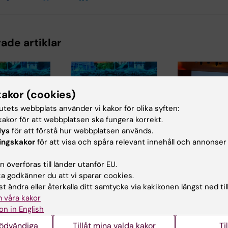
ade artiklar
kakor (cookies)
tutets webbplats använder vi kakor för olika syften:
akor för att webbplatsen ska fungera korrekt.
lys
för att förstå hur webbplatsen används.
3 jul 2026
2 jul 2026
ingskakor
för att visa och spåra relevant innehåll och annonser
-professor
CLINTEC-professor
MedH-forsk
tilldelas
prisas för v
 överföras till länder utanför EU.
onellt
internationellt
publikation
 godkänner du att vi sparar cookies.
is
hederspris
MedH forskarna
t ändra eller återkalla ditt samtycke via kakikonen längst ned til
Christina Alexan
r,
Matthias Löhr,
 våra kakor
och Marie Löf ha
professor i
on in English
tillsammans me
ologi och
gastroenterologi och
vid…
hepatologi vid…
nödvändiga
Tillåt mina valda kakor
Ti