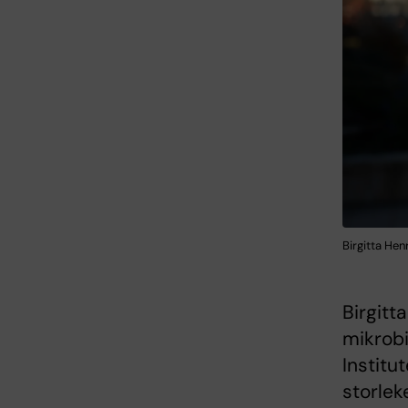
Birgitta He
Birgitt
mikrobi
Institu
storle