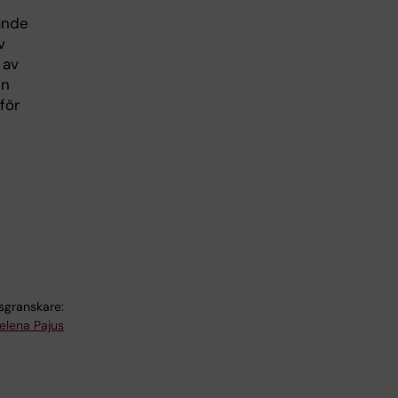
ande
v
 av
en
för
lsgranskare:
elena Pajus