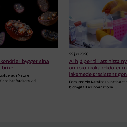
22 jun 2026
kondrier bygger sina
AI hjälper till att hitta n
abriker
antibiotikakandidater m
läkemedelsresistent gon
publicerad i Nature
ons har forskare vid
Forskare vid Karolinska Institutet 
bidragit till en internationell…