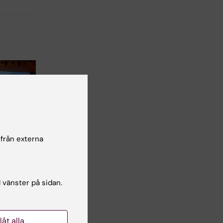
 från externa
are
älciterad
l vänster på sidan.
drou
r
d…
llåt alla