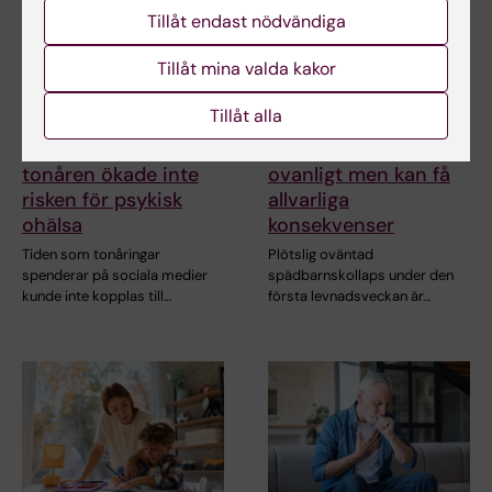
Tillåt endast nödvändiga
Tillåt mina valda kakor
Tillåt alla
21 jul 2026
14 jul 2026
Sociala medier i
Spädbarnskollaps
tonåren ökade inte
ovanligt men kan få
risken för psykisk
allvarliga
ohälsa
konsekvenser
Tiden som tonåringar
Plötslig oväntad
spenderar på sociala medier
spädbarnskollaps under den
kunde inte kopplas till…
första levnadsveckan är…