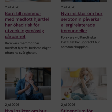
2 jul 2026
2 jul 2026
Barn till mammor
Nya insikter om hur
med medfött hjärtfel
serotonin påverkar
har ökad risk för
allergirelaterade
utvecklingsmässig
immunceller
sårbarhet
Forskare vid Karolinska
Institutet har upptäckt hur
Barn vars mammor har
serotoninkopplad…
medfött hjärtfel bedöms något
oftare ha svårigheter…
2 jul 2026
2 jul 2026
Nya insikter om hur
Stipendium för