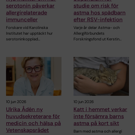
serotonin påverkar
studie om risk för
allergirelaterade
astma hos spädbarn
immunceller
efter RSV-infektion
Forskare vid Karolinska
Varje år delar Astma- och
Institutet har upptäckt hur
Allergiförbundets
serotoninkopplad…
Forskningsfond ut Kerstin…
10 jun 2026
10 jun 2026
Ulrika Ådén ny
Katt i hemmet verkar
huvudsekreterare för
inte försämra barns
medicin och hälsa på
astma på kort sikt
Vetenskapsrådet
Barn med astma och allergi