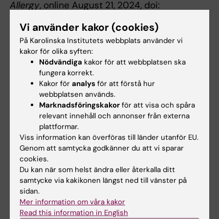
Allergy
, online August 21, 2024, doi:
10.1111/all.16282
Vi använder kakor (cookies)
På Karolinska Institutets webbplats använder vi
kakor för olika syften:
Allergi
Pediatrik
Tags
Nödvändiga
kakor för att webbplatsen ska
fungera korrekt.
Kakor för
analys
för att förstå hur
Uppdaterad av:
webbplatsen används.
Cecilia Bodén
2024-08-29
Marknadsföringskakor
för att visa och spåra
relevant innehåll och annonser från externa
plattformar.
Viss information kan överföras till länder utanför EU.
Dela
Genom att samtycka godkänner du att vi sparar
cookies.
Du kan när som helst ändra eller återkalla ditt
samtycke via kakikonen längst ned till vänster på
Relaterade artiklar
sidan.
Mer information om våra kakor
Read this information in English