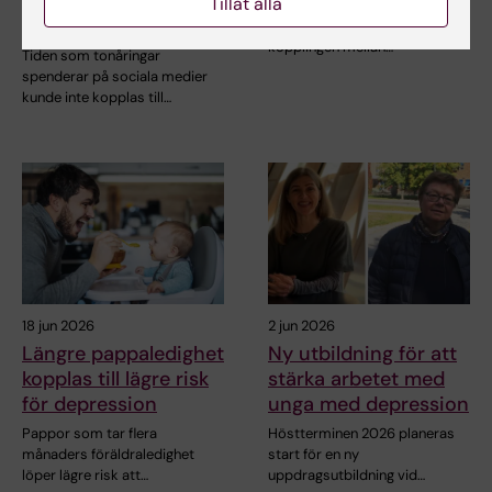
risken för psykisk
Tillåt alla
StratNeuro har etablerat ett
ohälsa
studentråd för att stärka
kopplingen mellan…
Tiden som tonåringar
spenderar på sociala medier
kunde inte kopplas till…
18 jun 2026
2 jun 2026
Längre pappaledighet
Ny utbildning för att
kopplas till lägre risk
stärka arbetet med
för depression
unga med depression
Pappor som tar flera
Höstterminen 2026 planeras
månaders föräldraledighet
start för en ny
löper lägre risk att…
uppdragsutbildning vid…