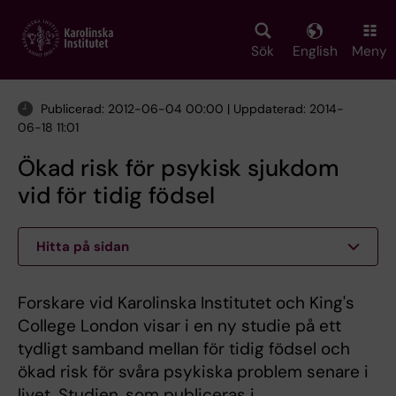
Skip
to
main
Sök
English
Meny
content
Publicerad: 2012-06-04 00:00 | Uppdaterad: 2014-
06-18 11:01
Ökad risk för psykisk sjukdom
vid för tidig födsel
Hitta på sidan
Forskare vid Karolinska Institutet och King's
College London visar i en ny studie på ett
tydligt samband mellan för tidig födsel och
ökad risk för svåra psykiska problem senare i
livet. Studien, som publiceras i