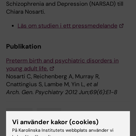
Schizophrenia and Depression (NARSAD) till
Chiara Nosarti.
Läs om studien i ett pressmedelande
Publikation
Preterm birth and psychiatric disorders in
young adult life.
Nosarti C, Reichenberg A, Murray R,
Cnattingius S, Lambe M, Yin L,
et al
Arch. Gen. Psychiatry 2012 Jun;69(6):E1-8
Neurologi
Psykiatri
Tags
Vi använder kakor (cookies)
På Karolinska Institutets webbplats använder vi