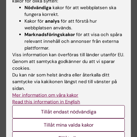
kakor för olika syften:
Uppdaterad av:
Nödvändiga
kakor för att webbplatsen ska
Webb Admin
2014-06-18
fungera korrekt.
Kakor för
analys
för att förstå hur
webbplatsen används.
Dela
Marknadsföringskakor
för att visa och spåra
relevant innehåll och annonser från externa
plattformar.
Viss information kan överföras till länder utanför EU.
Relaterade artiklar
Genom att samtycka godkänner du att vi sparar
cookies.
Du kan när som helst ändra eller återkalla ditt
samtycke via kakikonen längst ned till vänster på
sidan.
Mer information om våra kakor
Read this information in English
Tillåt endast nödvändiga
21 jul 2026
1 jul 2026
Sociala medier i
StratNeuro
Tillåt mina valda kakor
tonåren ökade inte
studentkåren