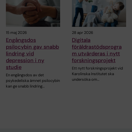
15 maj 2026
28 apr 2026
Engångsdos
Digitala
psilocybin gav snabb
föräldrastödsprogra
lindring vid
m utvärderas i nytt
depression i ny
forskningsprojekt
studie
Ett nytt forskningsprojekt vid
Karolinska Institutet ska
En engångsdos av det
undersöka om…
psykedeliska ämnet psilocybin
kan ge snabb lindring…