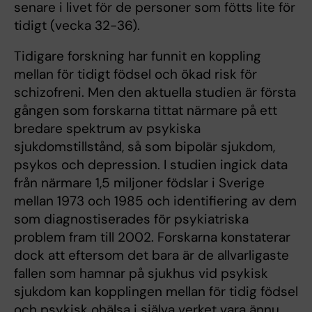
senare i livet för de personer som fötts lite för
tidigt (vecka 32-36).
Tidigare forskning har funnit en koppling
mellan för tidigt födsel och ökad risk för
schizofreni. Men den aktuella studien är första
gången som forskarna tittat närmare på ett
bredare spektrum av psykiska
sjukdomstillstånd, så som bipolär sjukdom,
psykos och depression. I studien ingick data
från närmare 1,5 miljoner födslar i Sverige
mellan 1973 och 1985 och identifiering av dem
som diagnostiserades för psykiatriska
problem fram till 2002. Forskarna konstaterar
dock att eftersom det bara är de allvarligaste
fallen som hamnar på sjukhus vid psykisk
sjukdom kan kopplingen mellan för tidig födsel
och psykisk ohälsa i själva verket vara ännu