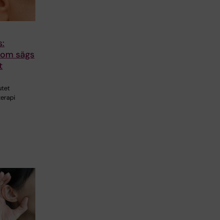
s:
som sägs
t
utet
terapi