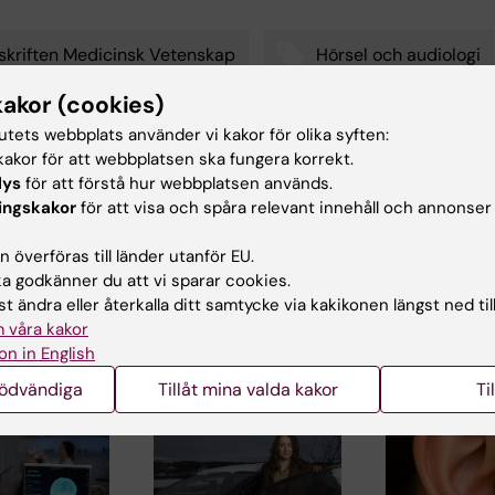
skriften Medicinsk Vetenskap
Hörsel och audiologi
kakor (cookies)
tutets webbplats använder vi kakor för olika syften:
akor för att webbplatsen ska fungera korrekt.
d av:
Innehål
lys
för att förstå hur webbplatsen används.
ternudd
Ce
2025-05-27
ingskakor
för att visa och spåra relevant innehåll och annonser
 överföras till länder utanför EU.
 godkänner du att vi sparar cookies.
t ändra eller återkalla ditt samtycke via kakikonen längst ned til
 våra kakor
on in English
ade artiklar
nödvändiga
Tillåt mina valda kakor
Ti