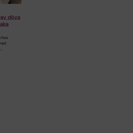
gav döva
baka
n hos
 med
t…