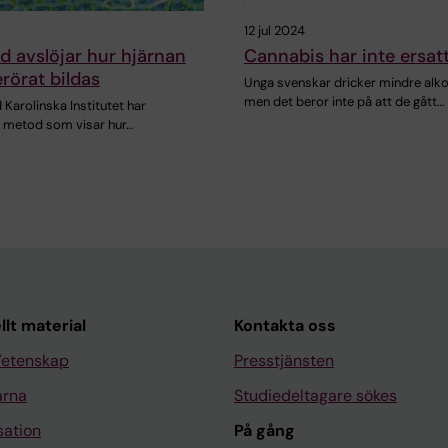
12 jul 2024
 avslöjar hur hjärnan
Cannabis har inte ersatt
rörat bildas
Unga svenskar dricker mindre alko
men det beror inte på att de gått…
 Karolinska Institutet har
n metod som visar hur…
llt material
Kontakta oss
Vetenskap
Presstjänsten
arna
Studiedeltagare sökes
sation
På gång