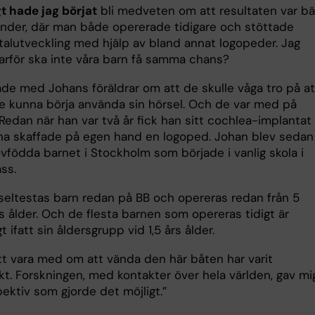
t hade jag börjat
bli medveten om att resultaten var bä
länder, där man både opererade tidigare och stöttade
talutveckling med hjälp av bland annat logopeder. Jag
Varför ska inte våra barn få samma chans?
ade med Johans föräldrar om att de skulle våga tro på at
le kunna börja använda sin hörsel. Och de var med på
Redan när han var två år fick han sitt cochlea-implantat
rna skaffade på egen hand en logoped. Johan blev sedan
vfödda barnet i Stockholm som började i vanlig skola i
ass.
rseltestas barn redan på BB och opereras redan från 5
 ålder. Och de flesta barnen som opereras tidigt är
t ifatt sin åldersgrupp vid 1,5 års ålder.
ått vara med om att vända den här båten har varit
kt. Forskningen, med kontakter över hela världen, gav mi
ektiv som gjorde det möjligt.”