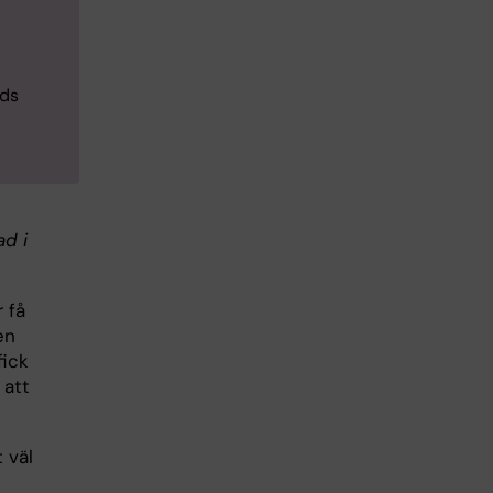
öds
ad i
r få
en
fick
 att
 väl