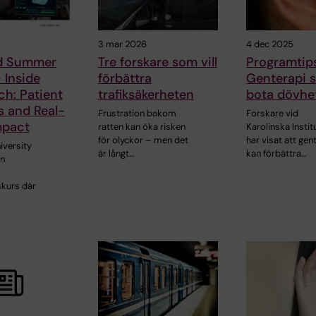
3 mar 2026
4 dec 2025
d Summer
Tre forskare som vill
Programtip
 Inside
förbättra
Genterapi 
h: Patient
trafiksäkerheten
bota dövhe
s and Real-
Frustration bakom
Forskare vid
mpact
ratten kan öka risken
Karolinska Instit
för olyckor – men det
har visat att gen
versity
är långt…
kan förbättra…
en
skurs där