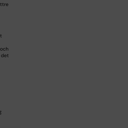
ttre
t
 och
 det
g