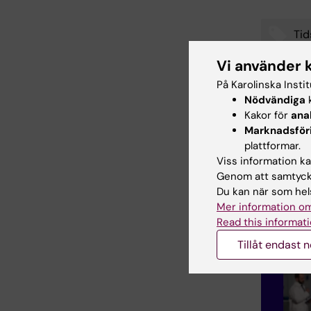
Tid
Tags
Vi använder 
På Karolinska Insti
Nödvändiga
k
Uppdatera
Kakor för
ana
Katarina S
Marknadsför
plattformar.
Viss information kan
Dela
Genom att samtycka
Du kan när som hels
Mer information om
Read this informati
Relater
Tillåt endast 