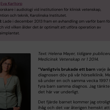
Eva Karltorp
orskare i audiologi vid institutionen för klinisk vetenskap,
ntion och teknik, Karolinska Institutet.
l:
Lade i december 2013 fram en avhandling om varför barn f
h vid vilken ålder det är optimalt att utföra operation av
aimplantat.
Text: Helena Mayer, tidigare publicer
Medicinsk Vetenskap nr 1 2014.
”Vanligtvis brukade ett barn
varje å
diagnosen döv på vår hörselklinik. M
så under en och samma vecka 1997 
fyra barn samma diagnos. Jag tänkte
det här var underligt.
Det fjärde barnet kommer jag otroligt
ihåg och det var återigen hemskt att