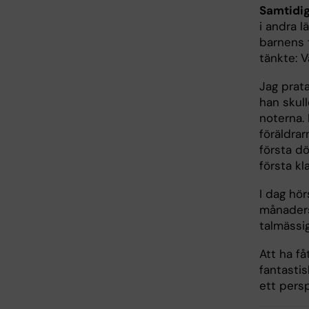
Samtidig
i andra 
barnens 
tänkte: 
Jag prat
han skul
noterna. 
föräldra
första dö
första kl
I dag hö
månaders
talmässig
Att ha f
fantastis
ett persp