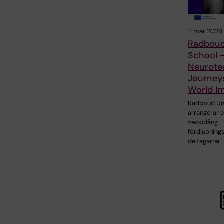
11 mar 2026
Radbou
School -
Neurotec
Journey
World I
Radboud Uni
arrangerar 
veckolång
fördjupning
deltagarna…