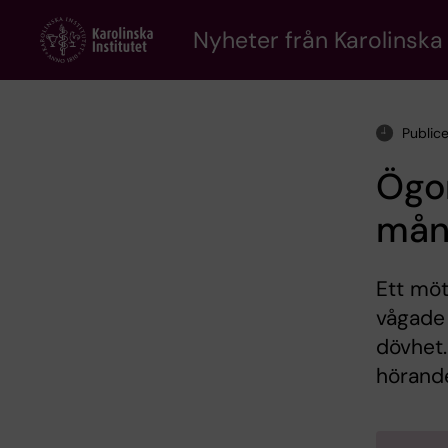
Skip
to
Nyheter från Karolinska 
main
content
Public
Ögon
mån
Ett möt
vågade 
dövhet.
hörand