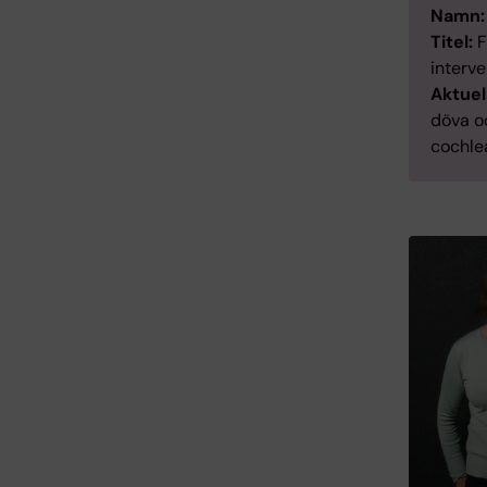
Namn:
Titel:
F
interve
Aktuel
döva oc
cochle