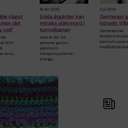
16 okt 2025
2 jul 2025
dde något
Enkla åtgärder kan
Genterapi 
– men det
minska självmord i
hörseln till
 cell”
tunnelbanan
Genterapi kan
förbättra hörsel
ande
Varje år dör 135
barn och vuxna
på 1970-
personer genom
medfödd dövhe
ll
självmord i
av en ny…
transportsystemet i
Sverige,…