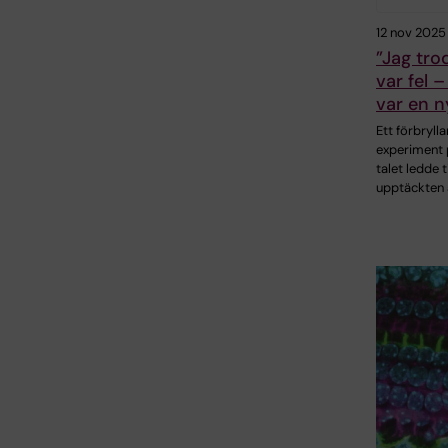
12 nov 2025
”Jag tro
var fel 
var en ny
Ett förbryll
experiment 
talet ledde ti
upptäckten 