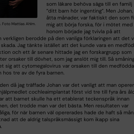
som läkare behöva säga till en familj
”ditt barn hör ingenting”. Men Johan,
åtta månader, var faktiskt den som f
. Foto Mattias Ahlm.
mig att börja forska, för i mötet med
honom började jag tvivla på att
 verkligen berodde på den vanliga förklaringen att det v
g skada. Jag tänkte istället att det kunde vara en medfö
ktion och ett år senare hittade jag en forskargrupp som
ter orsaker till dövhet, som jag anslöt mig till. Så småni
et sig att cytomegalovirus var orsaken till den medfödda
 hos tre av de fyra barnen.
iden då jag träffade Johan var det vanligt att man opere
hjälpmedlet cochleaimplantat först vid tre till fyra års åld
ar att barnet skulle ha ett etablerat teckenspråk innan
nen, det trodde man var det bästa. Men resultaten var
dåliga, för när barnen väl opererades hade de haft så må
tnad att de aldrig talspråksmässigt kom ikapp sina
.