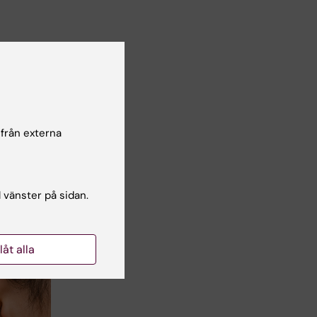
lsgranskare:
cilia Odlind
 från externa
l vänster på sidan.
llåt alla