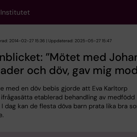
Institutet
erad: 2014-02-27 15:36 | Uppdaterad: 2025-05-27 15:47
blicket: ”Mötet med Johan
ader och döv, gav mig mod
e med en döv bebis gjorde att Eva Karltorp
ifrågasätta etablerad behandling av medfödd
 I dag kan de flesta döva barn prata lika bra s
e.