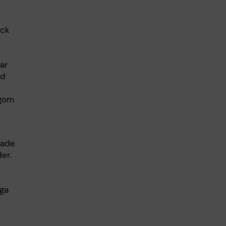
ick
ar
dd
ngom
rade
er.
nga