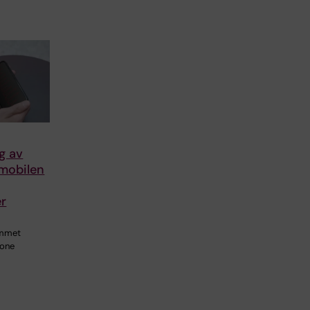
g av
 mobilen
er
v
emmet
hone