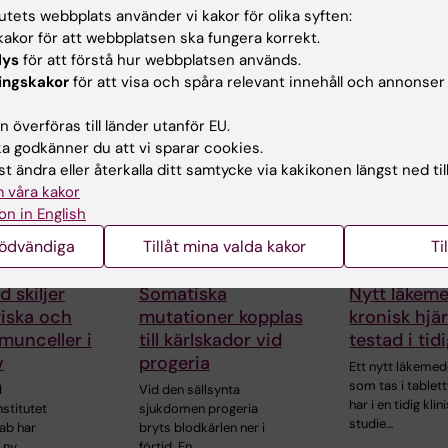
tutets webbplats använder vi kakor för olika syften:
akor för att webbplatsen ska fungera korrekt.
lys
för att förstå hur webbplatsen används.
ingskakor
för att visa och spåra relevant innehåll och annonser
ade artiklar
 överföras till länder utanför EU.
 godkänner du att vi sparar cookies.
t ändra eller återkalla ditt samtycke via kakikonen längst ned til
 våra kakor
on in English
nödvändiga
Tillåt mina valda kakor
Ti
31 jul 2026
25 jun 2026
 skiljer
Somatiska
Nytt läkem
riska och
mutationer kopplas
kronisk hjär
munceller i
till kärlskador vid
testad i tid
v
progeria
Ett nytt läkemed
som tas i tablet
d
Vid den sällsynta
har i en tidig klin
nstitutet
sjukdomen progeria
studie…
ab har
bryts blodkärlen ner i
 ny…
förtid. En…