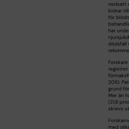
nedsatt n
bidrar ti
för blödn
behandli
har under
njursjukd
dödsfall 
rekommen
Forskare 
registre
förmaksf
2010. Pat
grund för
Mer än h
(21,8 pr
skrevs ut
Forskarna
med olika