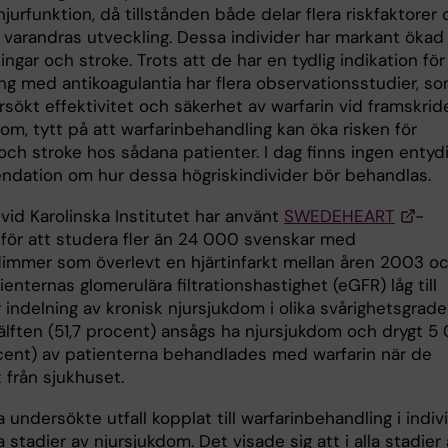
jurfunktion, då tillstånden både delar flera riskfaktorer
ll varandras utveckling. Dessa individer har markant ökad 
ingar och stroke. Trots att de har en tydlig indikation för
ng med antikoagulantia har flera observationsstudier, s
sökt effektivitet och säkerhet av warfarin vid framskrid
om, tytt på att warfarinbehandling kan öka risken för
och stroke hos sådana patienter. I dag finns ingen entyd
dation om hur dessa högriskindivider bör behandlas.
vid Karolinska Institutet har använt
SWEDEHEART
-
t för att studera fler än 24 000 svenskar med
limmer som överlevt en hjärtinfarkt mellan åren 2003 o
ienternas glomerulära filtrationshastighet (eGFR) låg till
 indelning av kronisk njursjukdom i olika svårighetsgrader
älften (51,7 procent) ansågs ha njursjukdom och drygt 5
ocent) av patienterna behandlades med warfarin när de
 från sjukhuset.
 undersökte utfall kopplat till warfarinbehandling i indiv
 stadier av njursjukdom. Det visade sig att i alla stadier