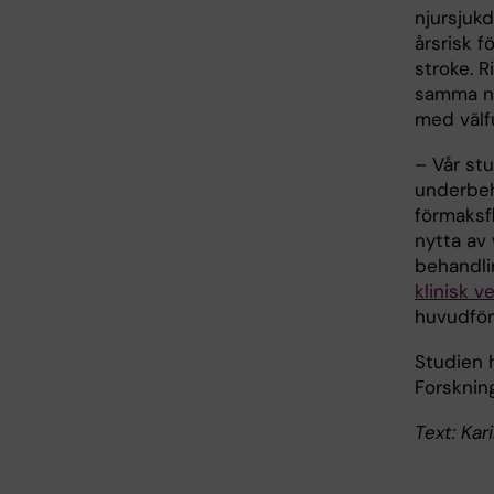
njursjuk
årsrisk 
stroke. 
samma ny
med välf
– Vår st
underbeh
förmaksf
nytta av
behandli
klinisk v
huvudförfa
Studien h
Forsknin
Text: Kar