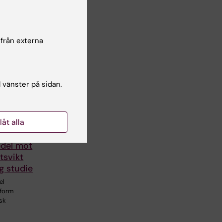
 från externa
l vänster på sidan.
llåt alla
edel mot
tsvikt
ig studie
el
tform
isk