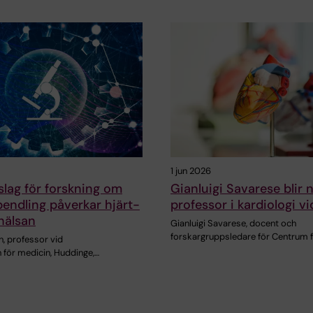
1 jun 2026
slag för forskning om
Gianluigi Savarese blir 
pendling påverkar hjärt-
professor i kardiologi v
hälsan
Gianluigi Savarese, docent och
forskargruppsledare för Centrum 
, professor vid
n för medicin, Huddinge,…