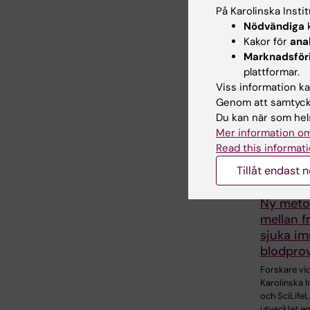
Dela
På Karolinska Insti
Nödvändiga
k
Kakor för
ana
Marknadsför
Relater
plattformar.
Viss information kan
Genom att samtycka
Du kan när som hels
Mer information om
Read this informati
Tillåt endast 
6 aug 2026
Ny metod
mellan f
sjuka im
blodpro
Forskare vi
Karolinska I
och SciLifeL
utvecklat en