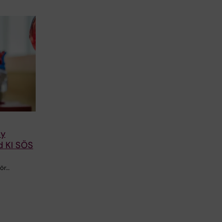
ny
id KI SÖS
för…