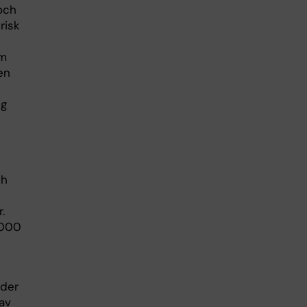
 och
risk
om
en
ig
ch
.
 000
ider
 av