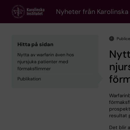
Skip
to
Nyheter från Karolinska 
main
content
Public
Hitta på sidan
Nytt
Nytta av warfarin även hos
njursjuka patienter med
njur
förmaksflimmer
för
Publikation
Warfarin
förmaksf
prospekti
resultat
Det blir 