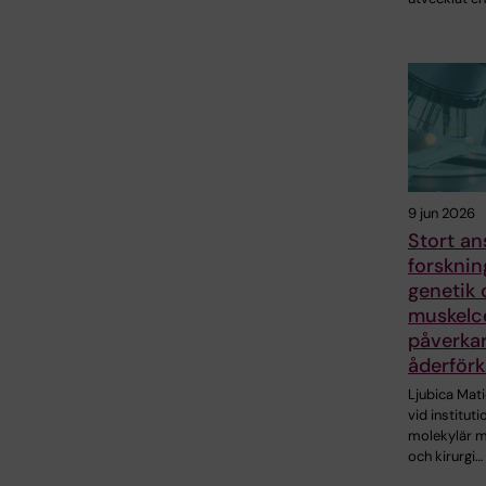
9 jun 2026
Stort ans
forskni
genetik 
muskelce
påverka
åderförk
Ljubica Mati
vid instituti
molekylär m
och kirurgi…