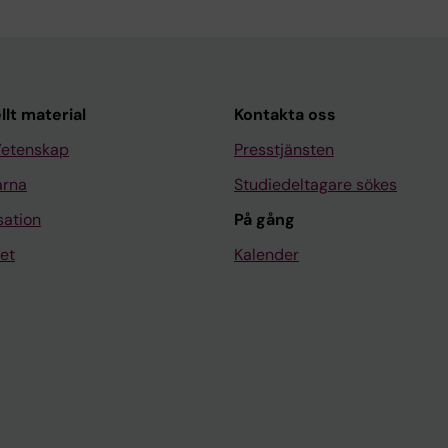
llt material
Kontakta oss
Vetenskap
Presstjänsten
arna
Studiedeltagare sökes
sation
På gång
et
Kalender