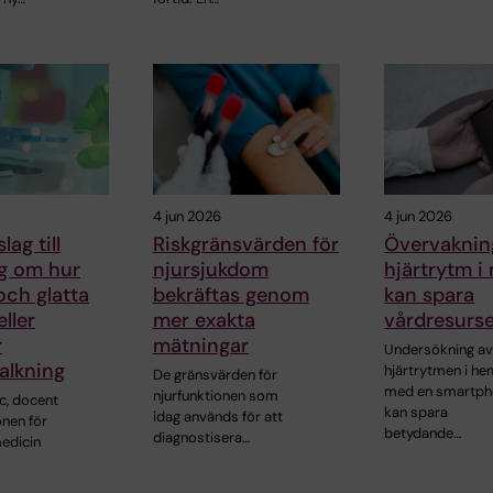
4 jun 2026
4 jun 2026
lag till
Riskgränsvärden för
Övervaknin
ng om hur
njursjukdom
hjärtrytm i
och glatta
bekräftas genom
kan spara
ller
mer exakta
vårdresurs
r
mätningar
Undersökning a
alkning
hjärtrytmen i h
De gränsvärden för
med en smartp
njurfunktionen som
c, docent
kan spara
idag används för att
onen för
betydande…
diagnostisera…
edicin