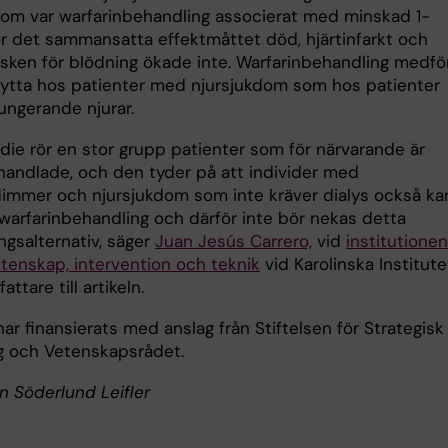
dom var warfarinbehandling associerat med minskad 1-
för det sammansatta effektmåttet död, hjärtinfarkt och
Risken för blödning ökade inte. Warfarinbehandling medf
tta hos patienter med njursjukdom som hos patienter
ungerande njurar.
udie rör en stor grupp patienter som för närvarande är
andlade, och den tyder på att individer med
limmer och njursjukdom som inte kräver dialys också ka
 warfarinbehandling och därför inte bör nekas detta
ngsalternativ, säger
Juan Jesús Carrero,
vid
institutionen
etenskap, intervention och teknik
vid Karolinska Institute
ttare till artikeln.
ar finansierats med anslag från Stiftelsen för Strategisk
g och Vetenskapsrådet.
in Söderlund Leifler