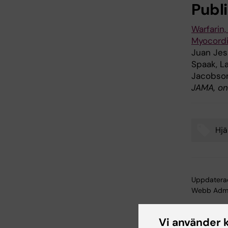
Publ
Warfarin
Myocordia
Juan Jes
Spaak, La
Jacobson
JAMA, on
Hjä
Tags
Uppdatera
Webb Adm
Vi använder 