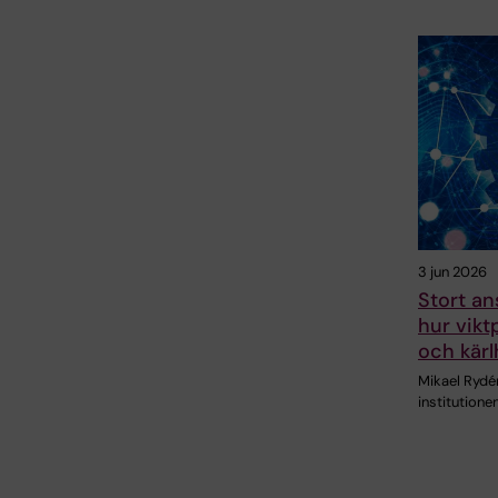
3 jun 2026
Stort an
hur vikt
och kärl
Mikael Rydén
institutione