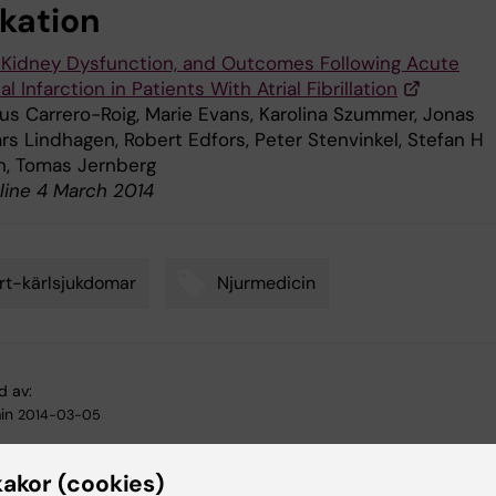
ikation
, Kidney Dysfunction, and Outcomes Following Acute
l Infarction in Patients With Atrial Fibrillation
us Carrero-Roig, Marie Evans, Karolina Szummer, Jonas
rs Lindhagen, Robert Edfors, Peter Stenvinkel, Stefan H
, Tomas Jernberg
line 4 March 2014
rt-kärlsjukdomar
Njurmedicin
d av:
in
2014-03-05
kakor (cookies)