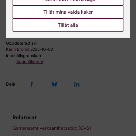
Tillåt mina valda kakor
Projekt
Tags
Tillåt alla
Uppdaterad av:
Karin Broms
2025-10-03
Innehållsgranskare:
Anna Kilander
Dela
Relaterat
Gemensamt verksamhetsstöd (GVS)