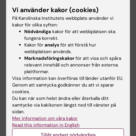
Kontakta alla projektledare inom GVS
Vi använder kakor (cookies)
Inventera hur projekt bedrivs idag
På Karolinska Institutets webbplats använder vi
Etablera ett nätverk för erfarenhetsutbyte
kakor för olika syften:
Rekrytera en ny projektledare som ska
Nödvändiga
kakor för att webbplatsen ska
stötta större projekt under ett års tid till
fungera korrekt.
att börja med.
Kakor för
analys
för att förstå hur
webbplatsen används.
Ett första möte med alla avdelningschefer
Marknadsföringskakor
för att visa och spåra
planeras inom kort, där fokus ligger på att
relevant innehåll och annonser från externa
plattformar.
skapa en gemensam bild av pågående projekt
Viss information kan överföras till länder utanför EU.
och prioriteringar.
Genom att samtycka godkänner du att vi sparar
cookies.
– Med utvecklingskontoret tar vi ett viktigt
Du kan när som helst ändra eller återkalla ditt
steg mot ett mer samordnat och strategiskt
samtycke via kakikonen längst ned till vänster på
utvecklingsarbete inom GVS. Det ger oss
sidan.
bättre förutsättningar att prioritera rätt och
Mer information om våra kakor
skapa verkligt värde för hela KI, säger
Veronika
Read this information in English
Sundström
, universitetsdirektör.
Tillåt endast nödvändiga