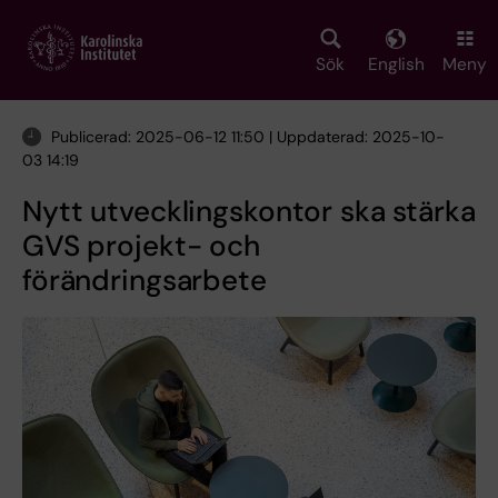
Skip
to
main
Sök
English
Meny
content
Publicerad: 2025-06-12 11:50 | Uppdaterad: 2025-10-
03 14:19
Nytt utvecklingskontor ska stärka
GVS projekt- och
förändringsarbete