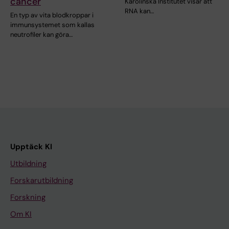
cancer
Karolinska Institutet visar att
RNA kan…
En typ av vita blodkroppar i
immunsystemet som kallas
neutrofiler kan göra…
Upptäck KI
Utbildning
Forskarutbildning
Forskning
Om KI