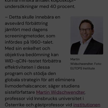
kunna minska antalet kolposkopi-
undersökningar med 40 procent.
– Detta skulle innebära en
avsevärd förbättring
jämfört med dagens
screeningmetoder, som
infördes på 1960-talet.
Med sin enkelhet och
objektiva bedömning kan
Martin
WID-qCIN-testet förbättra
Widschwendter. Foto:
effektiviteten i dessa
EUTOPS Institute
program och stödja den
globala strategin för att eliminera
livmoderhalscancer, säger studiens
sisteförfattare
Martin Widschwendter
,
professor vid Innsbrucks universitet i
Österrike och
gästprofessor vid
institutionen