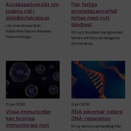
Kunskapsöversikt om
Fler farliga
jodens roll i
prostatacancerfall
sköldkörtelcancer
hittas med nytt
blodtest
I en översiktsartikel i
tidskriften Nature Reviews
Ett nytt blodtest kan göra det
Endocrinology…
lättare att hitta de farligaste
formerna av…
15 jun 2026
8 jun 2026
Vissa immunceller
RNA påverkar cellers
kan bromsa
DNA-reparation
immunterapi mot
En ny doktorsavhandling från