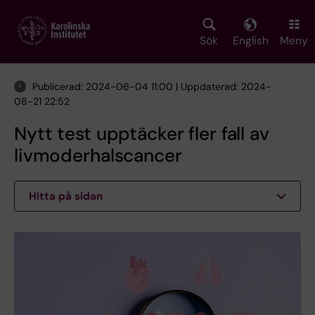
Skip
to
main
Sök
English
Meny
content
Publicerad: 2024-06-04 11:00 | Uppdaterad: 2024-
08-21 22:52
Nytt test upptäcker fler fall av
livmoderhalscancer
Hitta på sidan