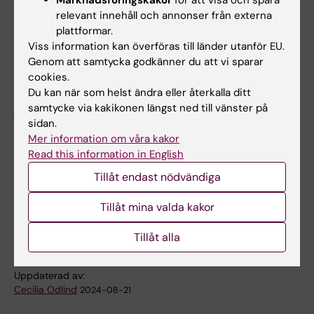
Marknadsföringskakor
för att visa och spåra
population”
, Lena Schreiberhuber, James E.
relevant innehåll och annonser från externa
plattformar.
Barrett, Jiangrong Wang, Elisa Redl, Chiara
Viss information kan överföras till länder utanför EU.
Herzog, Charlotte D. Vavourakis, Karin
Genom att samtycka godkänner du att vi sparar
Sundström, Joakim Dillner, Martin
cookies.
Widschwendter,
Nature Medicine
, online 4
Du kan när som helst ändra eller återkalla ditt
juni 2024, doi: 10.1038/s41591-024-03014-6.
samtycke via kakikonen längst ned till vänster på
sidan.
Mer information om våra kakor
Read this information in English
Biomedicinsk laboratorievetenskap/teknologi
Tags
Tillåt endast nödvändiga
Cancer och onkologi
Epigenetik
Tillåt mina valda kakor
Livmoderhalscancer
Tillåt alla
Uppdaterad av:
Cecilia Odlind
2024-08-21