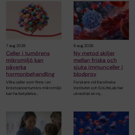
7 aug 2026
6 aug 2026
Celler i tumörens
Ny metod skiljer
mikromiljö kan
mellan friska och
påverka
sjuka immunceller i
hormonbehandling
blodprov
Vilka celler som finns i en
Forskare vid Karolinska
bröstcancertumörs mikromiljö
Institutet och SciLifeLab har
kan ha betydelse…
utvecklat en ny…