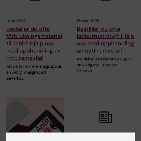
11 jun 2026
17 mar 2026
Beställer du ofta
Beställer du ofta
förbrukningsmaterial
labbutrustning? Hjälp
till labb? Hjälp oss
oss med upphandling
med upphandling av
av nytt ramavtal!
nytt ramavtal!
Att delta i en referensgrupp är
en viktig möjlighet att
Att delta i en referensgrupp är
påverka…
en viktig möjlighet att
påverka…