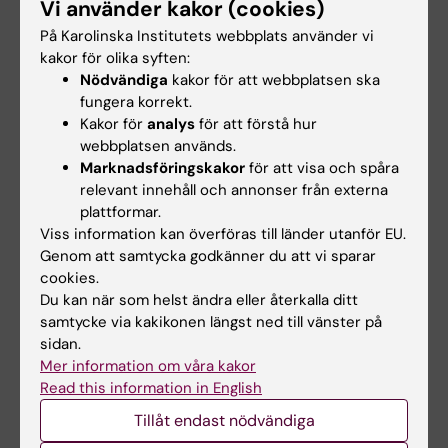
Vi använder kakor (cookies)
2 feb 2026
8 dec 2025
Ny leverantör för
Angående PeproTech
På Karolinska Institutets webbplats använder vi
grafisk formgivning
EC Ltd
kakor för olika syften:
Nödvändiga
kakor för att webbplatsen ska
Från och med 16 februari kan
Ny beställningsväg för
fungera korrekt.
du anlita
produkter som tidigare rymts
kommunikationsbyrån
inom ramavtal med…
Kakor för
analys
för att förstå hur
Ord&Bild…
webbplatsen används.
Marknadsföringskakor
för att visa och spåra
relevant innehåll och annonser från externa
plattformar.
Viss information kan överföras till länder utanför EU.
Genom att samtycka godkänner du att vi sparar
cookies.
Du kan när som helst ändra eller återkalla ditt
samtycke via kakikonen längst ned till vänster på
sidan.
24 nov 2025
28 okt 2025
Mer information om våra kakor
Henning Richardsson
Inköp samt service av
Read this information in English
tillträder som
instrument
inköpschef
Tillåt endast nödvändiga
Inköp samt service måste
avropas mot KI:s ramavtal i
Henning Richardsson tillträder