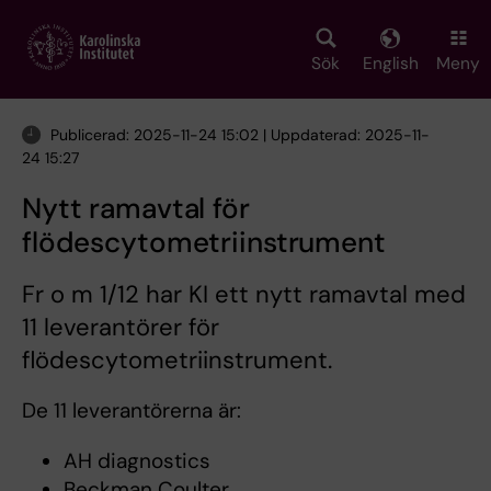
Skip
to
main
Sök
English
Meny
content
Publicerad: 2025-11-24 15:02 | Uppdaterad: 2025-11-
24 15:27
Nytt ramavtal för
flödescytometriinstrument
Fr o m 1/12 har KI ett nytt ramavtal med
11 leverantörer för
flödescytometriinstrument.
De 11 leverantörerna är:
AH diagnostics
Beckman Coulter