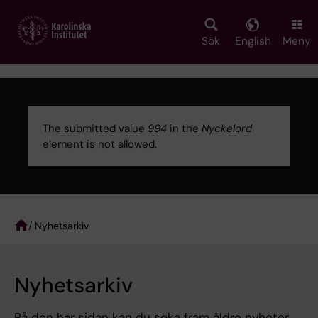
Skip
to
main
Sök
English
Meny
content
The submitted value
994
in the
Nyckelord
element is not allowed.
Error
message
/ Nyhetsarkiv
Breadcrumb
Nyhetsarkiv
På den här sidan kan du söka fram äldre nyheter.