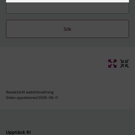
Redaktör:
KI webbförvaltning
Sidan uppdaterad:
2026-06-11
Upptäck KI