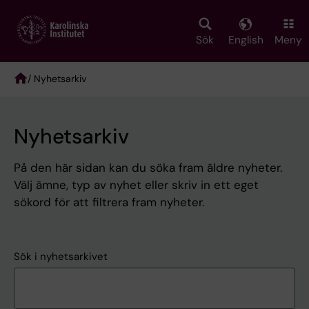
Skip
to
main
Sök
English
Meny
content
/ Nyhetsarkiv
Breadcrumb
Nyhetsarkiv
På den här sidan kan du söka fram äldre nyheter.
Välj ämne, typ av nyhet eller skriv in ett eget
sökord för att filtrera fram nyheter.
Sök i nyhetsarkivet