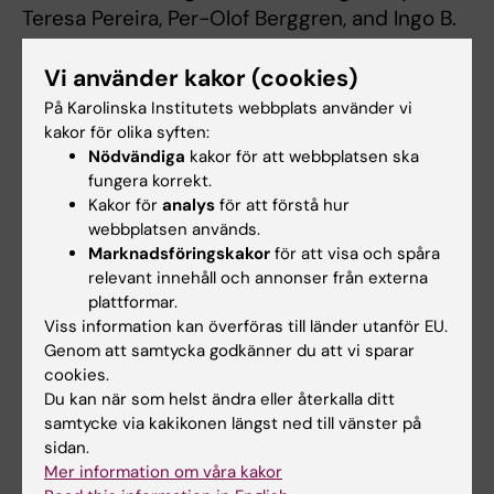
Teresa Pereira, Per-Olof Berggren, and Ingo B.
Leibiger
Cell Reports, 6 October 2015 paper issue,
Vi använder kakor (cookies)
online first 17 September 2015
På Karolinska Institutets webbplats använder vi
kakor för olika syften:
Nödvändiga
kakor för att webbplatsen ska
Diabetes
fungera korrekt.
Endokrinologi
Tags
Kakor för
analys
för att förstå hur
webbplatsen används.
Marknadsföringskakor
för att visa och spåra
Uppdaterad av:
relevant innehåll och annonser från externa
Webb Admin
2015-09-22
plattformar.
Viss information kan överföras till länder utanför EU.
Genom att samtycka godkänner du att vi sparar
Dela
cookies.
Du kan när som helst ändra eller återkalla ditt
samtycke via kakikonen längst ned till vänster på
sidan.
Relaterade artiklar
Mer information om våra kakor