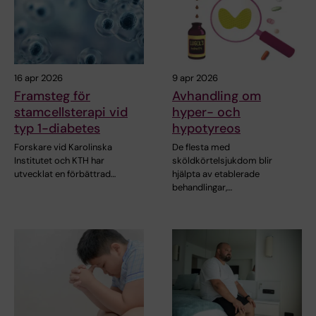
16 apr 2026
9 apr 2026
Framsteg för
Avhandling om
stamcellsterapi vid
hyper- och
typ 1-diabetes
hypotyreos
Forskare vid Karolinska
De flesta med
Institutet och KTH har
sköldkörtelsjukdom blir
utvecklat en förbättrad…
hjälpta av etablerade
behandlingar,…