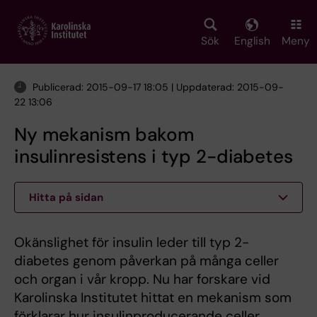
Skip
to
main
Sök
English
Meny
content
Publicerad: 2015-09-17 18:05 | Uppdaterad: 2015-09-
22 13:06
Ny mekanism bakom
insulinresistens i typ 2-diabetes
Hitta på sidan
Okänslighet för insulin leder till typ 2-
diabetes genom påverkan på många celler
och organ i vår kropp. Nu har forskare vid
Karolinska Institutet hittat en mekanism som
förklarar hur insulinproducerande celler