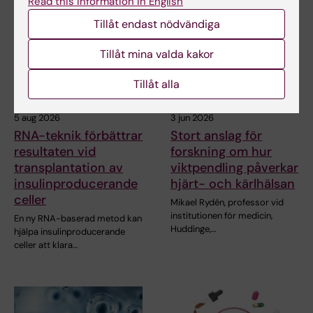
Read this information in English
Tillåt endast nödvändiga
Tillåt mina valda kakor
Tillåt alla
5 aug 2026
3 jun 2026
RNA-teknik förbättrar
Stort anslag för
resultaten vid
forskning om hur
transplantation av
viktpendling påverkar
insulinproducerande
hjärt- och kärlhälsan
celler
Mikael Rydén, professor vid
institutionen för medicin,
En ny RNA-baserad metod kan
Huddinge,…
hjälpa insulinproducerande
celler att klara…