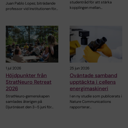
studentråd för att stärka
Juan Pablo Lopez, biträdande
kopplingen mellan…
professor vid Institutionen för…
1 jul 2026
25 jun 2026
Höjdpunkter från
Oväntade samband
StratNeuro Retreat
upptäckta i cellens
2026
energimaskineri
StratNeuro‑gemenskapen
I en ny studie som publicerats i
samlades återigen på
Nature Communications
Djurönäset den 3–5 juni för…
rapporterar…