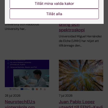
NeurotechEU
III NeurotechEU-
Tillåt mina valda kakor
Business Winter
skolan om om
School 2026
preklinisk
Tillåt alla
magnetresonansavbil
Universitetet i Bonn, Reykjavík
dning och
University och Radboud
University har…
spektroskopi
Universidad Miguel Hernández
de Elche (UMH) har nöjet att
tillkännage den…
28 jul 2026
7 jul 2026
NeurotechEU:s
Juan Pablo Lopez
vinterskola om
utsedd till FENS-Kavli