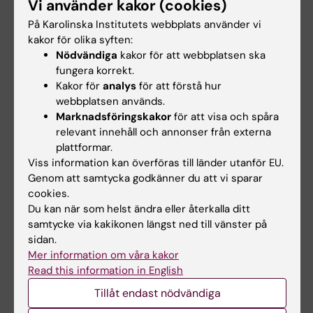
Vi använder kakor (cookies)
På Karolinska Institutets webbplats använder vi
kakor för olika syften:
Uppdaterad av:
Nödvändiga
kakor för att webbplatsen ska
Charlotte Brandt
2022-05-25
fungera korrekt.
Kakor för
analys
för att förstå hur
webbplatsen används.
Dela
Marknadsföringskakor
för att visa och spåra
relevant innehåll och annonser från externa
plattformar.
Viss information kan överföras till länder utanför EU.
Relaterade artiklar
Genom att samtycka godkänner du att vi sparar
cookies.
Du kan när som helst ändra eller återkalla ditt
samtycke via kakikonen längst ned till vänster på
sidan.
Mer information om våra kakor
Read this information in English
Tillåt endast nödvändiga
31 jul 2026
29 jul 2026