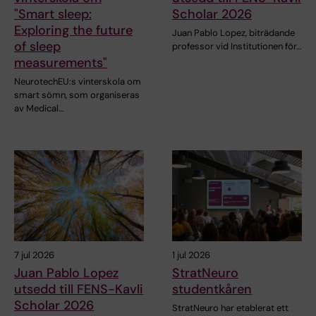
"Smart sleep:
Scholar 2026
Exploring the future
Juan Pablo Lopez, biträdande
of sleep
professor vid Institutionen för…
measurements"
NeurotechEU:s vinterskola om
smart sömn, som organiseras
av Medical…
7 jul 2026
1 jul 2026
Juan Pablo Lopez
StratNeuro
utsedd till FENS-Kavli
studentkåren
Scholar 2026
StratNeuro har etablerat ett