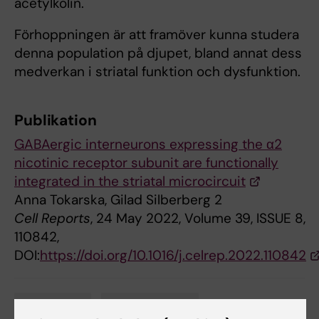
acetylkolin.
Förhoppningen är att framöver kunna studera
denna population på djupet, bland annat dess
medverkan i striatal funktion och dysfunktion.
Publikation
GABAergic interneurons expressing the α2
nicotinic receptor subunit are functionally
integrated in the striatal microcircuit
Anna Tokarska, Gilad Silberberg 2
Cell Reports
, 24 May 2022, Volume 39, ISSUE 8,
110842,
DOI:
https://doi.org/10.1016/j.celrep.2022.110842
Biomedicum
Neurovetenskap
Tags