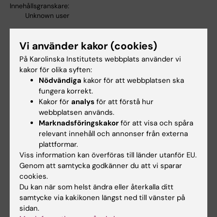
Innehållsgranskare:
Unknown user
Vi använder kakor (cookies)
Dela
På Karolinska Institutets webbplats använder vi
kakor för olika syften:
Nödvändiga
kakor för att webbplatsen ska
fungera korrekt.
Kakor för
analys
för att förstå hur
Mer om det här ämnet
webbplatsen används.
Pressmeddelande från Nobelförsamlingen vid
Marknadsföringskakor
för att visa och spåra
Karolinska Institutet
relevant innehåll och annonser från externa
plattformar.
Årets Nobelpristagare låste upp en av naturens
Viss information kan överföras till länder utanför EU.
hemligheter
Genom att samtycka godkänner du att vi sparar
Nobelpris organisationens hemsida
cookies.
Du kan när som helst ändra eller återkalla ditt
samtycke via kakikonen längst ned till vänster på
sidan.