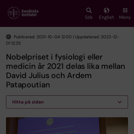
Skip
to
main
Sök
English
Meny
content
Publicerad: 2021-10-04 12:00 | Uppdaterad: 2022-12-
01 12:25
Nobelpriset i fysiologi eller
medicin år 2021 delas lika mellan
David Julius och Ardem
Patapoutian
Hitta på sidan