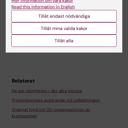
Mer information om våra kakor
Tags
Read this information in English
Tillåt endast nödvändiga
Uppdaterad av:
Tillåt mina valda kakor
Anna Björklund
2023-04-19
Tillåt alla
Dela
Relaterat
De ser skönheten i det allra minsta
Proteinkomplex avgörande vid celldelningen
Oväntat fynd om 3D-organisationen av
kromosomer