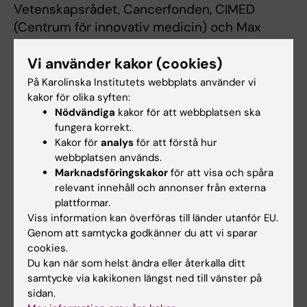
Vetenskapsrådet, Cancerfonden, CIMED
(Centrum för innovativ medicin) och Max
Planck-institutet för biofysik. Forskarna
Vi använder kakor (cookies)
uppger att det inte finns några potentiella
intressekonflikter.
På Karolinska Institutets webbplats använder vi
kakor för olika syften:
Nödvändiga
kakor för att webbplatsen ska
Publikation
fungera korrekt.
Kakor för
analys
för att förstå hur
"
The Smc5/6 complex is a DNA loop extruding
webbplatsen används.
motor
”, Biswajit Pradhan, Takaharu Kanno,
Marknadsföringskakor
för att visa och spåra
Miki Umeda Igarashi, Mun Siong Loke, Martin
relevant innehåll och annonser från externa
Dieter Baaske, Jan Siu Kei Wong, Kristian
plattformar.
Viss information kan överföras till länder utanför EU.
Jeppsson, Camilla Björkegren och Eugene Kim,
Genom att samtycka godkänner du att vi sparar
Nature
, online den 19 april 2023, doi:
cookies.
10.1038/s41586-023-05963-3
Du kan när som helst ändra eller återkalla ditt
samtycke via kakikonen längst ned till vänster på
sidan.
Cell- och molekylärbiologi