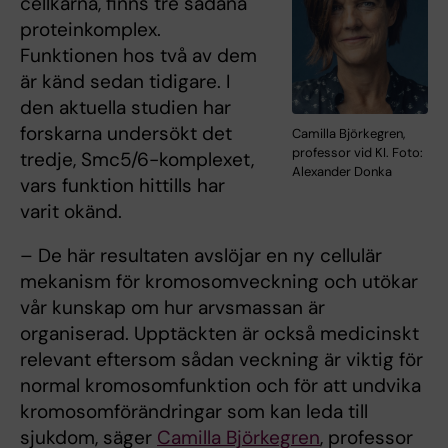
cellkärna, finns tre sådana
proteinkomplex.
Funktionen hos två av dem
är känd sedan tidigare. I
den aktuella studien har
forskarna undersökt det
Camilla Björkegren,
professor vid KI. Foto:
tredje, Smc5/6-komplexet,
Alexander Donka
vars funktion hittills har
varit okänd.
– De här resultaten avslöjar en ny cellulär
mekanism för kromosomveckning och utökar
vår kunskap om hur arvsmassan är
organiserad. Upptäckten är också medicinskt
relevant eftersom sådan veckning är viktig för
normal kromosomfunktion och för att undvika
kromosomförändringar som kan leda till
sjukdom, säger
Camilla Björkegren
, professor