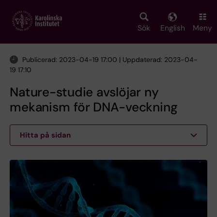
Skip
to
main
Sök
English
Meny
content
Publicerad: 2023-04-19 17:00 | Uppdaterad: 2023-04-
19 17:10
Nature-studie avslöjar ny
mekanism för DNA-veckning
Hitta på sidan