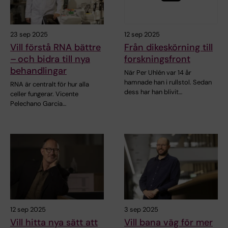
23 sep 2025
12 sep 2025
Vill förstå RNA bättre
Från dikeskörning till
– och bidra till nya
forskningsfront
behandlingar
När Per Uhlén var 14 år
hamnade han i rullstol. Sedan
RNA är centralt för hur alla
dess har han blivit…
celler fungerar. Vicente
Pelechano Garcia…
12 sep 2025
3 sep 2025
Vill hitta nya sätt att
Vill bana väg för mer