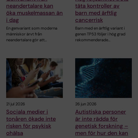
neandertalare kan
täta kontroller av
öka muskelmassan än
barn med ärftlig
i dag
cancerrisk
En genvariant som moderna
Barn med en ärftlig variant i
människor ärvt från
genen TP53 följer i hög grad
neandertalare gör att…
rekommenderade…
21 jul 2026
26 jun 2026
Sociala medier i
Autistiska personer
tonåren ökade inte
är inte rädda för
risken för psykisk
genetisk forskning –
ohälsa
men för hur den kan