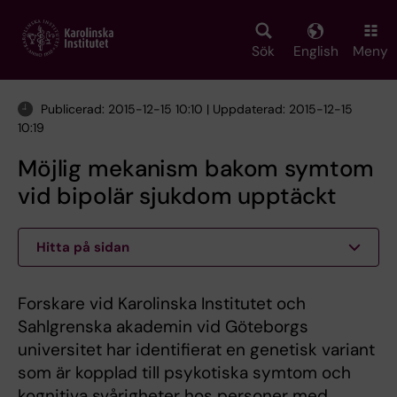
Skip
to
main
Sök
English
Meny
content
Publicerad: 2015-12-15 10:10 | Uppdaterad: 2015-12-15
10:19
Möjlig mekanism bakom symtom
vid bipolär sjukdom upptäckt
Hitta på sidan
Forskare vid Karolinska Institutet och
Sahlgrenska akademin vid Göteborgs
universitet har identifierat en genetisk variant
som är kopplad till psykotiska symtom och
kognitiva svårigheter hos personer med