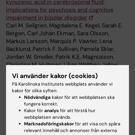
kynurenic acid in cerebrospinal fluid:
implications for psychosis and cognitive
impairment in bipolar disorder
Carl M. Sellgren, Magdalena E. Kegel, Sarah E.
Bergen, Carl Johan Ekman, Sara Olsson,
Markus Larsson, Marquis P. Vawter, Lena
Backlund, Patrick F. Sullivan, Pamela Sklar,
Jordan W. Smoller, Patrik K.E. Magnusson,
Christina M. Hultman, Lilian Walther-Jallow,
Camilla I. Svensson, Paul Lichtenstein, Martin
Vi använder kakor (cookies)
Schalling, Göran Engberg, Sophie Erhardt,
På Karolinska Institutets webbplats använder vi
Mikael Landén
kakor för olika syften:
Molecular Psychiatry
,
online 15 December
Nödvändiga
kakor för att webbplatsen ska
2015, doi of 10.1038/MP.2015.186
fungera korrekt.
Kakor för
analys
för att förstå hur
webbplatsen används.
Marknadsföringskakor
för att visa och spåra
Genetik
Psykisk ohälsa
Tags
relevant innehåll och annonser från externa