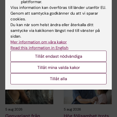
plattformar.
Viss information kan överföras till länder utanför EU.
Uppdaterad av:
Genom att samtycka godkänner du att vi sparar
Webb Admin
2015-12-15
cookies.
Du kan när som helst ändra eller återkalla ditt
samtycke via kakikonen längst ned till vänster på
sidan.
Dela
Mer information om våra kakor
Read this information in English
Tillåt endast nödvändiga
Relaterade artiklar
Tillåt mina valda kakor
Tillåt alla
5 aug 2026
5 aug 2026
Genvariant från
Hög följsamhet trots