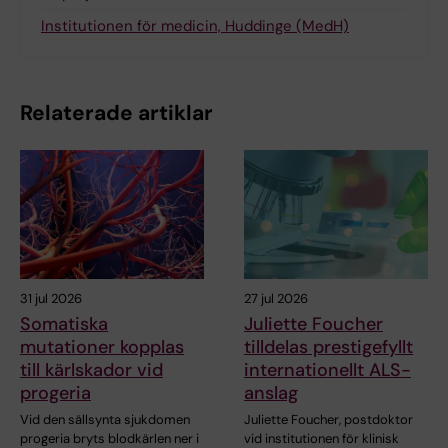
Institutionen för medicin, Huddinge (MedH)
Relaterade artiklar
31 jul 2026
27 jul 2026
Somatiska
Juliette Foucher
mutationer kopplas
tilldelas prestigefyllt
till kärlskador vid
internationellt ALS-
progeria
anslag
Vid den sällsynta sjukdomen
Juliette Foucher, postdoktor
progeria bryts blodkärlen ner i
vid institutionen för klinisk