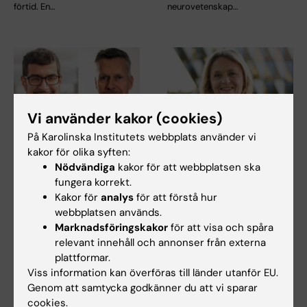
förtid. En…
neurovetenskap…
Vi använder kakor (cookies)
På Karolinska Institutets webbplats använder vi
24 jul 2026
15 jul 2026
kakor för olika syften:
Två KI-forskare får
Helena Karlström får
Nödvändiga
kakor för att webbplatsen ska
innovationsfinansieri
Novo Nordisk-anslag
fungera korrekt.
ng från Knut och
för forskning om ny
Kakor för
analys
för att förstå hur
webbplatsen används.
Alice Wallenbergs
behandling vid
Marknadsföringskakor
för att visa och spåra
Stiftelse
småkärlssjukdom
relevant innehåll och annonser från externa
Professor Gonçalo Castelo-
Helena Karlström, lektor och
plattformar.
Branco och professor Janne
docent vid Karolinska
Viss information kan överföras till länder utanför EU.
Lehtiö vid KI får…
Institutet, har…
Genom att samtycka godkänner du att vi sparar
cookies.