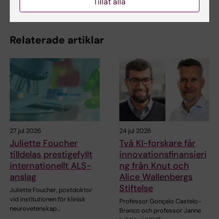
Tillåt alla
Relaterade artiklar
27 jul 2026
24 jul 2026
Juliette Foucher
Två KI-forskare får
tilldelas prestigefyllt
innovationsfinansieri
internationellt ALS-
ng från Knut och
anslag
Alice Wallenbergs
Stiftelse
Juliette Foucher, postdoktor
vid institutionen för klinisk
Professor Gonçalo Castelo-
neurovetenskap…
Branco och professor Janne