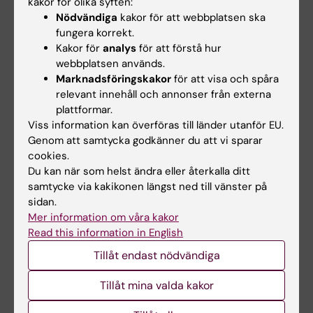
(på engelska).
kakor för olika syften:
Nödvändiga
kakor för att webbplatsen ska
fungera korrekt.
Kakor för
analys
för att förstå hur
Mer läsning
webbplatsen används.
Marknadsföringskakor
för att visa och spåra
Finansiering från SSF
relevant innehåll och annonser från externa
plattformar.
Viss information kan överföras till länder utanför EU.
Pressmeddelandet från SSF
Genom att samtycka godkänner du att vi sparar
cookies.
Du kan när som helst ändra eller återkalla ditt
Anslag
Finansiering
samtycke via kakikonen längst ned till vänster på
Tags
sidan.
Mer information om våra kakor
Read this information in English
Uppdaterad av:
Charlotte Brandt
Tillåt endast nödvändiga
2022-05-10
Tillåt mina valda kakor
Dela