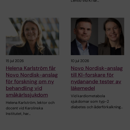
Lehtiö vid KI får…
15 jul 2026
10 jul 2026
Helena Karlström får
Novo Nordisk-anslag
Novo Nordisk-anslag
till KI-forskare för
för forskning om ny
nydanande tester av
behandling vid
läkemedel
småkärlssjukdom
Vid kardiometabola
sjukdomar som typ-2
Helena Karlström, lektor och
diabetes och åderförkalkning…
docent vid Karolinska
Institutet, har…