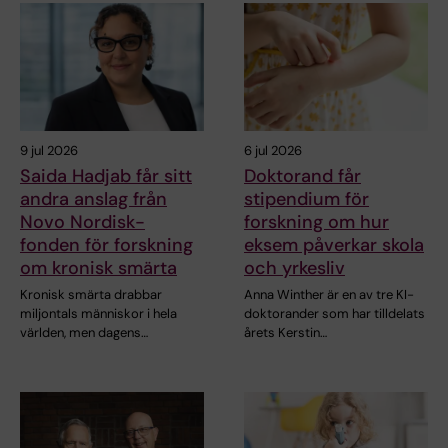
9 jul 2026
6 jul 2026
Saida Hadjab får sitt
Doktorand får
andra anslag från
stipendium för
Novo Nordisk-
forskning om hur
fonden för forskning
eksem påverkar skola
om kronisk smärta
och yrkesliv
Kronisk smärta drabbar
Anna Winther är en av tre KI-
miljontals människor i hela
doktorander som har tilldelats
världen, men dagens…
årets Kerstin…