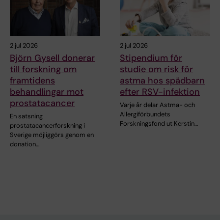
2 jul 2026
2 jul 2026
Björn Gysell donerar
Stipendium för
till forskning om
studie om risk för
framtidens
astma hos spädbarn
behandlingar mot
efter RSV-infektion
prostatacancer
Varje år delar Astma- och
Allergiförbundets
En satsning
Forskningsfond ut Kerstin…
prostatacancerforskning i
Sverige möjliggörs genom en
donation…