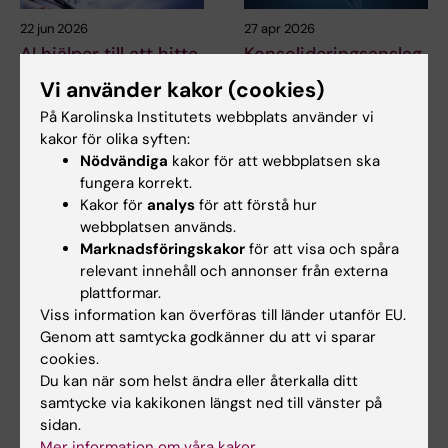
22 jun 2026
27 apr 2026
AI hjälper till att hitta
Konsolideringsanslag
nya
ger långsiktigt stöd
Vi använder kakor (cookies)
antibiotikakandidater
till forskning om
På Karolinska Institutets webbplats använder vi
mot
hjärninfektioner
kakor för olika syften:
läkemedelsresistent
Federico Iovino har beviljats
Nödvändiga
kakor för att webbplatsen ska
gonorré
ett femårigt
fungera korrekt.
konsolideringsanslag från…
Forskare vid Karolinska
Kakor för
analys
för att förstå hur
Institutet har bidragit till en
webbplatsen används.
internationell…
Marknadsföringskakor
för att visa och spåra
relevant innehåll och annonser från externa
plattformar.
Viss information kan överföras till länder utanför EU.
Genom att samtycka godkänner du att vi sparar
cookies.
Du kan när som helst ändra eller återkalla ditt
samtycke via kakikonen längst ned till vänster på
sidan.
19 mar 2026
16 mar 2026
Mer information om våra kakor