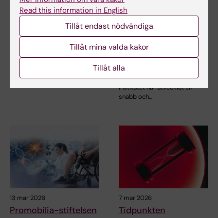
Ny karta avslöjar hur
Snabb
Read this information in English
vuxna hjärnceller
sekvenseringsmetod
Tillåt endast nödvändiga
minns sitt ursprung
möjliggör upptäckt
av
Forskare vid Karolinska
Tillåt mina valda kakor
antibiotikaresistens
Institutet har skapat den första
detaljerade…
samma dag
Tillåt alla
Forskare vid Karolinska
Institutet har utvecklat en
snabb och…
13 mar 2026
7 mar 2026
Promobilia-stiftelsen
Tidpunkten