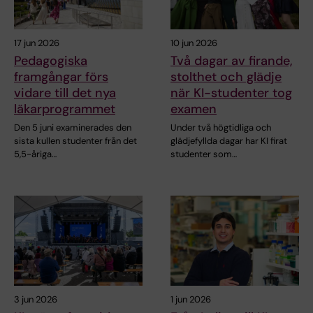
17 jun 2026
10 jun 2026
Pedagogiska
Två dagar av firande,
framgångar förs
stolthet och glädje
vidare till det nya
när KI-studenter tog
läkarprogrammet
examen
Den 5 juni examinerades den
Under två högtidliga och
sista kullen studenter från det
glädjefyllda dagar har KI firat
5,5-åriga…
studenter som…
3 jun 2026
1 jun 2026