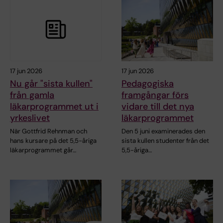
17 jun 2026
17 jun 2026
Nu går "sista kullen"
Pedagogiska
från gamla
framgångar förs
läkarprogrammet ut i
vidare till det nya
yrkeslivet
läkarprogrammet
När Gottfrid Rehnman och
Den 5 juni examinerades den
hans kursare på det 5,5-åriga
sista kullen studenter från det
läkarprogrammet går…
5,5-åriga…