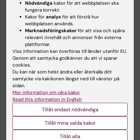
Nödvändiga
kakor för att webbplatsen ska
fungera korrekt.
Hur fördelar ni arbetet? Jobbar alla
Kakor för
analys
för att förstå hur
med samma saker?
webbplatsen används.
Marknadsföringskakor
för att visa och spåra
– Vi har alla kontaktmannaskap för några
relevant innehåll och annonser från externa
avdelningar var. Detta för att vi ska vara
plattformar.
insatta i avdelningarnas specifika verksamhet
Viss information kan överföras till länder utanför EU.
och behov. Därutöver har vi lite olika
Genom att samtycka godkänner du att vi sparar
cookies.
specialistområden där vi har fördjupade
Du kan när som helst ändra eller återkalla ditt
kunskaper. Exempelvis Amanda och Johanna
samtycke via kakikonen längst ned till vänster på
som arbetar med arbetsmiljöfrågor vid
sidan.
institutionen.
Mer information om våra kakor
Read this information in English
Tillåt endast nödvändiga
Vad är roligast i ert arbete?
– Alla möten med personer, det ger så mycket
Tillåt mina valda kakor
och på KI finns möjligheten att följa personers
Tillåt alla
utveckling och karriär över tid vilket är väldigt