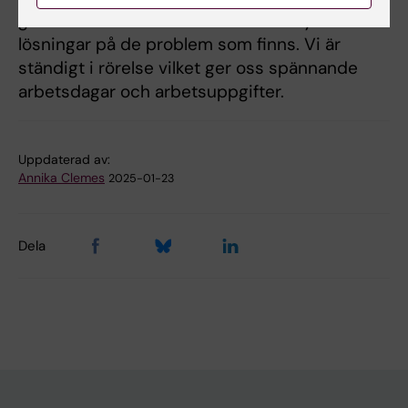
givande. Liksom allas driv att hitta nya
lösningar på de problem som finns. Vi är
ständigt i rörelse vilket ger oss spännande
arbetsdagar och arbetsuppgifter.
Uppdaterad av:
Annika Clemes
2025-01-23
Dela