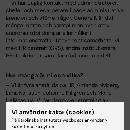
– Vi har daglig kontakt med administratörer,
chefer och medarbetare i både administrativa
ärenden och större frågor. Generellt är det
många möten och samtal men även att vi
anordnar utbildningar eller håller i
informationsträffar. Utöver det samarbetar vi
med HR centralt (GVS), andra institutioners
HR-funktioner samt fackförbunden vid KI.
Hur många är ni och vilka?
– Vi är fyra anställda på HR, Amanda Nyberg,
Liina Karlsson, Johanna Hillgren och Mona
Hellstadius. Vi får därutöver stöttning av
Ellinor Lind och Andreas Eklund med HR-
Vi använder kakor (cookies)
administration motsvarande 20% vardera,
På Karolinska Institutets webbplats använder vi
Ellinor arbetar övrig tid på ARC.
kakor för olika syften: