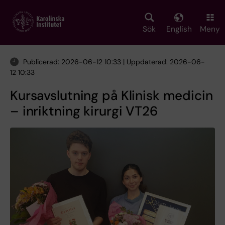
Skip
to
main
Sök
English
Meny
content
Publicerad: 2026-06-12 10:33 | Uppdaterad: 2026-06-
12 10:33
Kursavslutning på Klinisk medicin
– inriktning kirurgi VT26