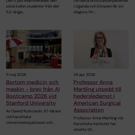
Den 5 juni examinerades den
De flesta bröstcancerpatienter
sista kullen studenter från det
i Uganda och Etiopien får sin
5,5-åriga…
diagnos för…
11 maj 2026
24 apr 2026
Bortom medicin och
Professor Anna
maskin - brev från AI
Martling utsedd till
Bootcamp 2026 vid
hedersledamot i
Stanford University
American Surgical
Association
Av Dawid Rutkowski, AT-läkare
vid Karolinska
Professor Anna Martling vid
Universitetssjukhuset och…
Karolinska Institutet har
utsetts till…