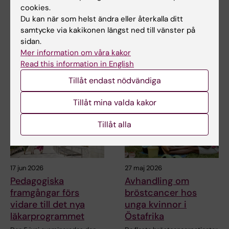
från gamla
framgångar förs
cookies.
läkarprogrammet ut i
vidare till det nya
Du kan när som helst ändra eller återkalla ditt
yrkeslivet
läkarprogrammet
samtycke via kakikonen längst ned till vänster på
sidan.
När Gottfrid Rehnman och
Den 5 juni examinerades den
Mer information om våra kakor
hans kursare på det 5,5-åriga
sista kullen studenter från det
läkarprogrammet går…
5,5-åriga…
Read this information in English
Tillåt endast nödvändiga
Tillåt mina valda kakor
Tillåt alla
17 jun 2026
27 maj 2026
Pedagogiska
Avhandling om
framgångar förs
bröstcancer hos
vidare till det nya
unga kvinnor i
läkarprogrammet
Östafrika