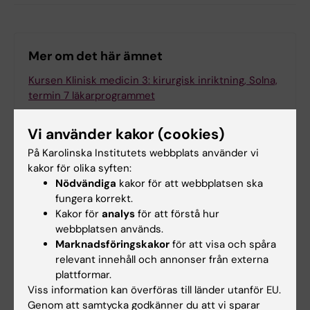
Mer om det här ämnet
Kursen Klinisk medicin 3: kirurgisk inriktning, Solna,
termin 7 läkarprogrammet
Vi använder kakor (cookies)
Relaterade artiklar
På Karolinska Institutets webbplats använder vi
kakor för olika syften:
Nödvändiga
kakor för att webbplatsen ska
fungera korrekt.
Kakor för
analys
för att förstå hur
webbplatsen används.
Marknadsföringskakor
för att visa och spåra
relevant innehåll och annonser från externa
plattformar.
17 jun 2026
17 jun 2026
Viss information kan överföras till länder utanför EU.
Nu går "sista kullen"
Pedagogiska
Genom att samtycka godkänner du att vi sparar