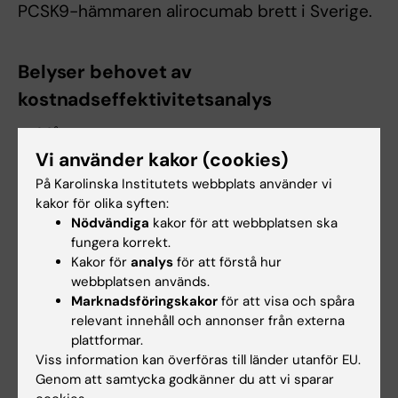
PCSK9-hämmaren alirocumab brett i Sverige.
Belyser behovet av
kostnadseffektivitetsanalys
— Många nya
behandlingar
Vi använder kakor (cookies)
testas och
På Karolinska Institutets webbplats använder vi
introduceras i
kakor för olika syften:
Nödvändiga
kakor för att webbplatsen ska
hjärt- och
fungera korrekt.
kärlsjukvården
Kakor för
analys
för att förstå hur
idag. Vår analys
Peter Ueda, läkare och forskare
webbplatsen används.
belyser ytterligare
vid institutionen för medicin i
Marknadsföringskakor
för att visa och spåra
Solna, Karolinska Institutet. Foto:
en situation där vi
relevant innehåll och annonser från externa
Stefan Zimmerman.
behöver väga vad
plattformar.
Viss information kan överföras till länder utanför EU.
vi bedömer som rimligt i förhållande till antalet
Genom att samtycka godkänner du att vi sparar
patienter som behandlas, de förväntade