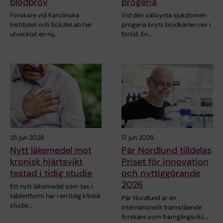
blodprov
progeria
Forskare vid Karolinska
Vid den sällsynta sjukdomen
Institutet och SciLifeLab har
progeria bryts blodkärlen ner i
utvecklat en ny…
förtid. En…
25 jun 2026
17 jun 2026
Nytt läkemedel mot
Pär Nordlund tilldelas
kronisk hjärtsvikt
Priset för innovation
testad i tidig studie
och nyttiggörande
2026
Ett nytt läkemedel som tas i
tablettform har i en tidig klinisk
Pär Nordlund är en
studie…
internationellt framstående
forskare som framgångsrikt…