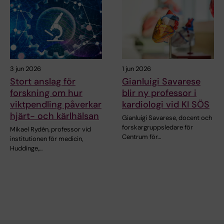
3 jun 2026
1 jun 2026
Stort anslag för
Gianluigi Savarese
forskning om hur
blir ny professor i
viktpendling påverkar
kardiologi vid KI SÖS
hjärt- och kärlhälsan
Gianluigi Savarese, docent och
forskargruppsledare för
Mikael Rydén, professor vid
Centrum för…
institutionen för medicin,
Huddinge,…