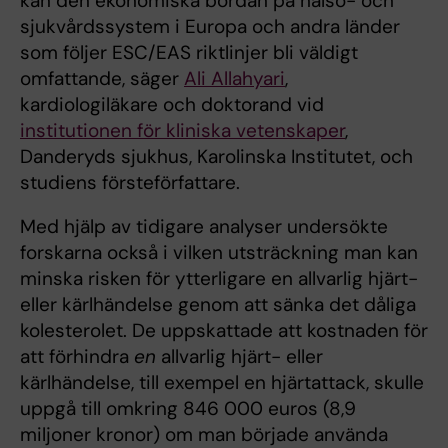
kan den ekonomiska bördan på hälso- och
sjukvårdssystem i Europa och andra länder
som följer ESC/EAS riktlinjer bli väldigt
omfattande, säger
Ali Allahyari
,
kardiologiläkare och doktorand vid
institutionen för kliniska vetenskaper
,
Danderyds sjukhus, Karolinska Institutet, och
studiens försteförfattare.
Med hjälp av tidigare analyser undersökte
forskarna också i vilken utsträckning man kan
minska risken för ytterligare en allvarlig hjärt-
eller kärlhändelse genom att sänka det dåliga
kolesterolet. De uppskattade att kostnaden för
att förhindra
en
allvarlig hjärt- eller
kärlhändelse, till exempel en hjärtattack, skulle
uppgå till omkring 846 000 euros (8,9
miljoner kronor) om man började använda