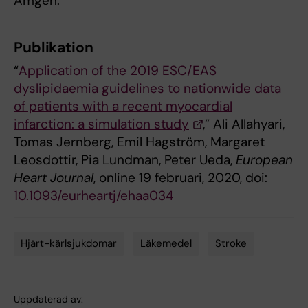
Amgen.
Publikation
“
Application of the 2019 ESC/EAS
dyslipidaemia guidelines to nationwide data
of patients with a recent myocardial
infarction: a simulation study
,” Ali Allahyari,
Tomas Jernberg, Emil Hagström, Margaret
Leosdottir, Pia Lundman, Peter Ueda,
European
Heart Journal
, online 19 februari, 2020, doi:
10.1093/eurheartj/ehaa034
Hjärt-kärlsjukdomar
Läkemedel
Stroke
Tags
Uppdaterad av: