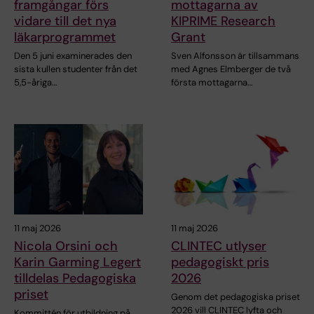
framgångar förs
mottagarna av
vidare till det nya
KIPRIME Research
läkarprogrammet
Grant
Den 5 juni examinerades den
Sven Alfonsson är tillsammans
sista kullen studenter från det
med Agnes Elmberger de två
5,5-åriga…
första mottagarna…
11 maj 2026
11 maj 2026
Nicola Orsini och
CLINTEC utlyser
Karin Garming Legert
pedagogiskt pris
tilldelas Pedagogiska
2026
priset
Genom det pedagogiska priset
2026 vill CLINTEC lyfta och
Kommittén för utbildning på