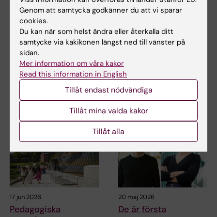
Genom att samtycka godkänner du att vi sparar
17 jun 2026
17 jun 2026
cookies.
Nu går "sista kullen"
Pedagogiska
Du kan när som helst ändra eller återkalla ditt
från gamla
framgångar förs
samtycke via kakikonen längst ned till vänster på
sidan.
läkarprogrammet ut i
vidare till det nya
Mer information om våra kakor
yrkeslivet
läkarprogrammet
Read this information in English
När Gottfrid Rehnman och
Den 5 juni examinerades den
hans kursare på det 5,5-åriga
sista kullen studenter från det
Tillåt endast nödvändiga
läkarprogrammet går…
5,5-åriga…
Tillåt mina valda kakor
Tillåt alla
17 jun 2026
20 maj 2026
Pedagogiska
De är första