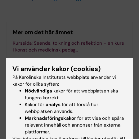
Mer om det här ämnet
Kurssida: Seende, tolkning och reflektion – en kurs
i konst och medicinsk pedag…
HEarts nätverk- konst och kultur i medicinsk
utbildning
Vi använder kakor (cookies)
På Karolinska Institutets webbplats använder vi
kakor för olika syften:
Nödvändiga
kakor för att webbplatsen ska
Relaterade artiklar
fungera korrekt.
Kakor för
analys
för att förstå hur
webbplatsen används.
Marknadsföringskakor
för att visa och spåra
relevant innehåll och annonser från externa
plattformar.
Viss information kan överföras till länder utanför EU.