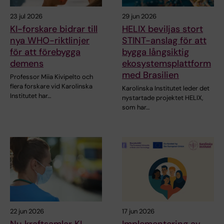
23 jul 2026
29 jun 2026
KI-forskare bidrar till
HELIX beviljas stort
nya WHO-riktlinjer
STINT-anslag för att
för att förebygga
bygga långsiktig
demens
ekosystemsplattform
med Brasilien
Professor Miia Kivipelto och
flera forskare vid Karolinska
Karolinska Institutet leder det
Institutet har…
nystartade projektet HELIX,
som har…
22 jun 2026
17 jun 2026
Nu kraftsamlar KI
Implementering av