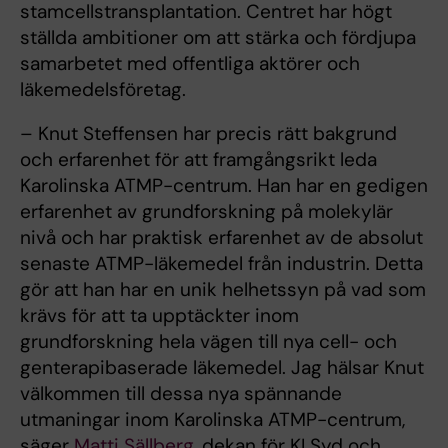
stamcellstransplantation. Centret har högt
ställda ambitioner om att stärka och fördjupa
samarbetet med offentliga aktörer och
läkemedelsföretag.
– Knut Steffensen har precis rätt bakgrund
och erfarenhet för att framgångsrikt leda
Karolinska ATMP-centrum. Han har en gedigen
erfarenhet av grundforskning på molekylär
nivå och har praktisk erfarenhet av de absolut
senaste ATMP-läkemedel från industrin. Detta
gör att han har en unik helhetssyn på vad som
krävs för att ta upptäckter inom
grundforskning hela vägen till nya cell- och
genterapibaserade läkemedel. Jag hälsar Knut
välkommen till dessa nya spännande
utmaningar inom Karolinska ATMP-centrum,
säger
Matti Sällberg,
dekan för KI Syd och