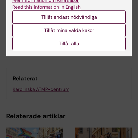
Mer information om våra kakor
Read this information in English
Uppdaterad av:
Tillåt endast nödvändiga
Sabina Bossi Silva
2024-10-22
Tillåt mina valda kakor
Tillåt alla
Dela
Relaterat
Karolinska ATMP-centrum
Relaterade artiklar