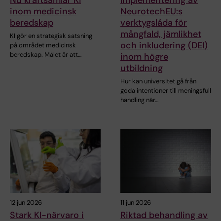
inom medicinsk
NeurotechEU:s
beredskap
verktygslåda för
mångfald, jämlikhet
KI gör en strategisk satsning
och inkludering (DEI)
på området medicinsk
beredskap. Målet är att…
inom högre
utbildning
Hur kan universitet gå från
goda intentioner till meningsfull
handling när…
12 jun 2026
11 jun 2026
Stark KI-närvaro i
Riktad behandling av