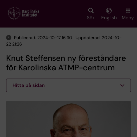
Skip
to
main
Sök
English
Meny
content
Publicerad: 2024-10-17 16:30 | Uppdaterad: 2024-10-
22 21:26
Knut Steffensen ny föreståndare
för Karolinska ATMP-centrum
Hitta på sidan