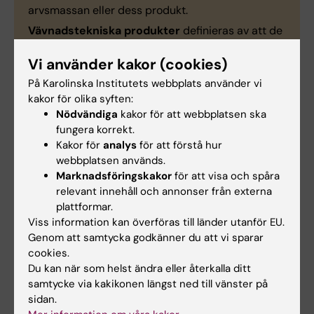
arvsmassan eller dess produkt.
Vävnadstekniska produkter
definieras av att de
innehåller bearbetad vävnad eller celler för
Vi använder kakor (cookies)
nybildning, reparation eller ersättning av human
vävnad.
På Karolinska Institutets webbplats använder vi
kakor för olika syften:
Kombinationsläkemedel
som innehåller
Nödvändiga
kakor för att webbplatsen ska
avancerade terapiläkemedel innehåller även
fungera korrekt.
medicintekniska produkter (t.ex. matrix eller
Kakor för
analys
för att förstå hur
stödkonstruktioner).
webbplatsen används.
Marknadsföringskakor
för att visa och spåra
relevant innehåll och annonser från externa
plattformar.
Viss information kan överföras till länder utanför EU.
Hälso- och sjukvård
Genom att samtycka godkänner du att vi sparar
Tags
cookies.
Precisionsmedicinskt centrum Karolinska (PMCK)
Du kan när som helst ändra eller återkalla ditt
samtycke via kakikonen längst ned till vänster på
Samverkan
ATMP
Precisionsmedicin
sidan.