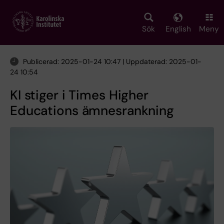
Skip
to
main
Sök
English
Meny
content
Publicerad: 2025-01-24 10:47 | Uppdaterad: 2025-01-
24 10:54
KI stiger i Times Higher
Educations ämnesrankning