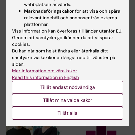
webbplatsen används.
Marknadsföringskakor
för att visa och spåra
relevant innehåll och annonser från externa
plattformar.
Viss information kan överföras till länder utanför EU.
Genom att samtycka godkänner du att vi sparar
12 jun 2026
22 maj 2026
cookies.
Stark KI-närvaro i
Fem tilldelas stora
Du kan när som helst ändra eller återkalla ditt
utlysning för
silvermedaljen
samtycke via kakikonen längst ned till vänster på
sidan.
excellenskluster för
respektive
Mer information om våra kakor
banbrytande teknik
silvermedaljen 2026
Read this information in English
Karolinska Institutet är
Tre personer får Karolinska
värdorganisation för nio
Institutets 2026 års stora
Tillåt endast nödvändiga
ansökningar och KI-…
silvermedalj och…
Tillåt mina valda kakor
Tillåt alla