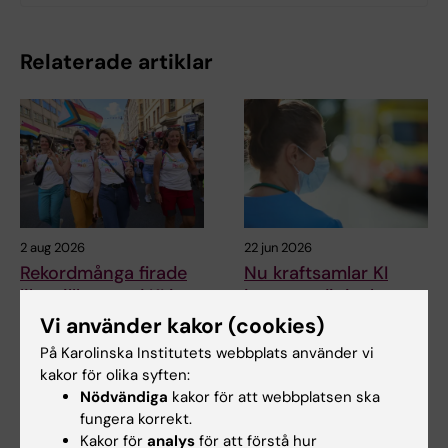
Relaterade artiklar
2 aug 2026
22 jun 2026
Rekordmånga firade
Nu kraftsamlar KI
lika villkor med KI i
inom medicinsk
Prideparaden
beredskap
Vi använder kakor (cookies)
Sensommarsolen värmde över
KI gör en strategisk satsning
På Karolinska Institutets webbplats använder vi
Stockholm när Karolinska
på området medicinsk
kakor för olika syften:
Institutet deltog i…
beredskap. Målet är att…
Nödvändiga
kakor för att webbplatsen ska
fungera korrekt.
Kakor för
analys
för att förstå hur