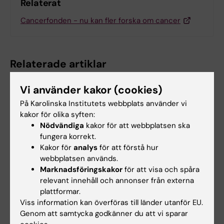
Relaterat
Cancerfonden - nu kan fler forska om cancer
Relaterade artiklar
Vi använder kakor (cookies)
På Karolinska Institutets webbplats använder vi
kakor för olika syften:
Nödvändiga
kakor för att webbplatsen ska
fungera korrekt.
Kakor för
analys
för att förstå hur
5 aug 2026
27 jul 2026
webbplatsen används.
Hög följsamhet trots
Juliette Foucher
Marknadsföringskakor
för att visa och spåra
täta kontroller av
tilldelas prestigefyllt
relevant innehåll och annonser från externa
barn med ärftlig
internationellt ALS-
plattformar.
Viss information kan överföras till länder utanför EU.
cancerrisk
anslag
Genom att samtycka godkänner du att vi sparar
Barn med en ärftlig variant i
Juliette Foucher, postdoktor