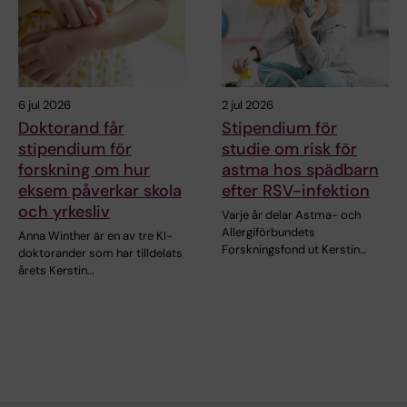
6 jul 2026
2 jul 2026
Doktorand får
Stipendium för
stipendium för
studie om risk för
forskning om hur
astma hos spädbarn
eksem påverkar skola
efter RSV-infektion
och yrkesliv
Varje år delar Astma- och
Allergiförbundets
Anna Winther är en av tre KI-
Forskningsfond ut Kerstin…
doktorander som har tilldelats
årets Kerstin…