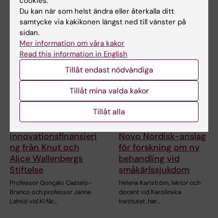
cookies.
genen TP53 följer i hög grad
vid institutionen för klinisk
Du kan när som helst ändra eller återkalla ditt
rekommenderade…
neurovetenskap…
samtycke via kakikonen längst ned till vänster på
sidan.
Mer information om våra kakor
Read this information in English
Tillåt endast nödvändiga
Tillåt mina valda kakor
Tillåt alla
24 jul 2026
15 jul 2026
Två KI-forskare får
Helena Karlström får
innovationsfinansieri
Novo Nordisk-anslag
ng från Knut och
för forskning om ny
Alice Wallenbergs
behandling vid
Stiftelse
småkärlssjukdom
Professor Gonçalo Castelo-
Helena Karlström, lektor och
Branco och professor Janne
docent vid Karolinska
Lehtiö vid KI får…
Institutet, har…