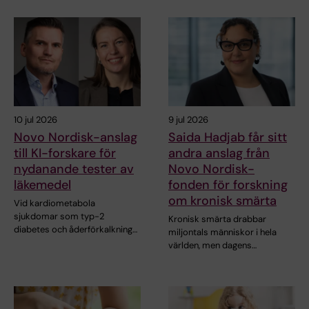
10 jul 2026
9 jul 2026
Novo Nordisk-anslag
Saida Hadjab får sitt
till KI-forskare för
andra anslag från
nydanande tester av
Novo Nordisk-
läkemedel
fonden för forskning
om kronisk smärta
Vid kardiometabola
sjukdomar som typ-2
Kronisk smärta drabbar
diabetes och åderförkalkning…
miljontals människor i hela
världen, men dagens…