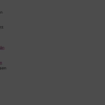
en
tt
rån
en
osen