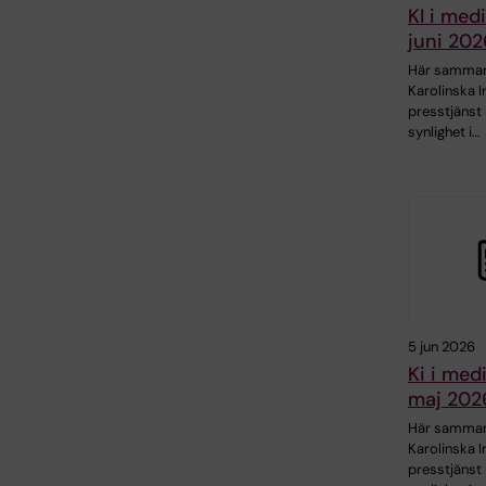
KI i med
juni 202
Här samman
Karolinska I
presstjänst 
synlighet i…
5 jun 2026
Ki i med
maj 202
Här samman
Karolinska I
presstjänst 