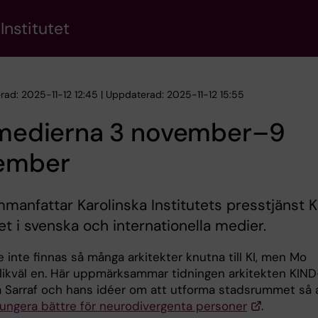
Institutet
erad: 2025-11-12 12:45 | Uppdaterad: 2025-11-12 15:55
i medierna 3 november–9
ember
manfattar Karolinska Institutets presstjänst KI
et i svenska och internationella medier.
 inte finnas så många arkitekter knutna till KI, men Mo
r likväl en. Här uppmärksammar tidningen arkitekten KIND
 Sarraf och hans idéer om att utforma stadsrummet så 
fungera bättre för neurodivergenta personer
.