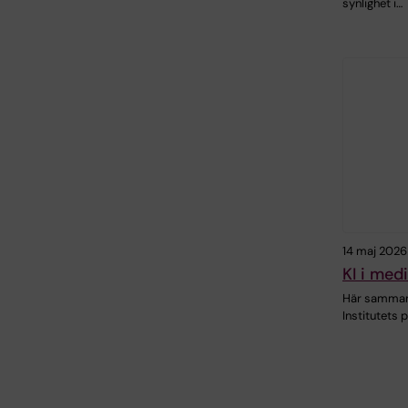
synlighet i…
14 maj 2026
KI i med
Här sammanf
Institutets p