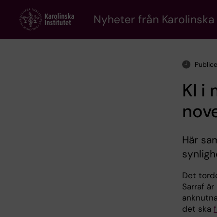
Skip
to
Nyheter från Karolinska 
main
content
Public
KI 
nov
Här sam
synligh
Det torde
Sarraf ä
anknutna
det ska