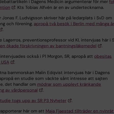
debattartikeln i Dagens Medicin argumenterar för mer
fo
ntion
. KI:s Tobias Alfvén är en av undertecknarna.
 Jonas F. Ludvigsson skriver här på ledarplats i SvD om
ing och förening,
apropå två besök i Berlin med många å
.
le Lagerros, preventionsprofessor vid KI, intervjuas här i
en ökade förskrivningen av bantningsläkemedel
.
 intervjuades också i P1 Morgon, SR, apropå att
obesitas
i USA
.
tna barnmorskan Malin Edqvist intervjuas här i Dagens
apropå en studie som väckte sånt intresse att sajten
e, det handlar om
mödrar som upplevt kränkande
ng av vårdpersonal
.
udie togs upp av SR P3 Nyheter
.
 rapporterar här om att
Maja Fjaestad tillträder en nyinrä