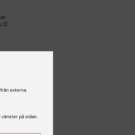
ter
n
.
ökad
 från externa
r DN
l vänster på sidan.