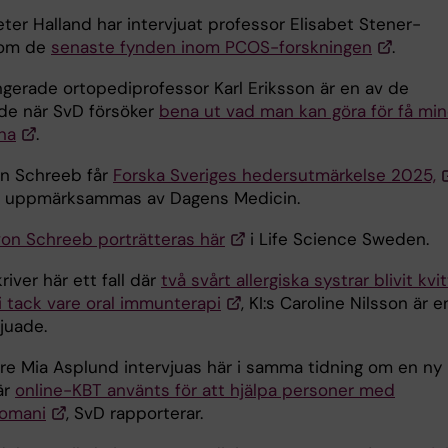
ter Halland har intervjuat professor Elisabet Stener-
 om de
senaste fynden inom PCOS-forskningen
.
ungerade ortopediprofessor Karl Eriksson är en av de
ade när SvD försöker
bena ut vad man kan göra för få mi
na
.
n Schreeb får
Forska Sveriges hedersutmärkelse 2025,
är uppmärksammas av Dagens Medicin.
von Schreeb porträtteras här
i Life Science Sweden.
iver här ett fall där
två svårt allergiska systrar blivit kvit
gi tack vare oral immunterapi
, KI:s Caroline Nilsson är e
vjuade.
are Mia Asplund intervjuas här i samma tidning om en ny
är
online-KBT använts för att hjälpa personer med
lomani
, SvD rapporterar.