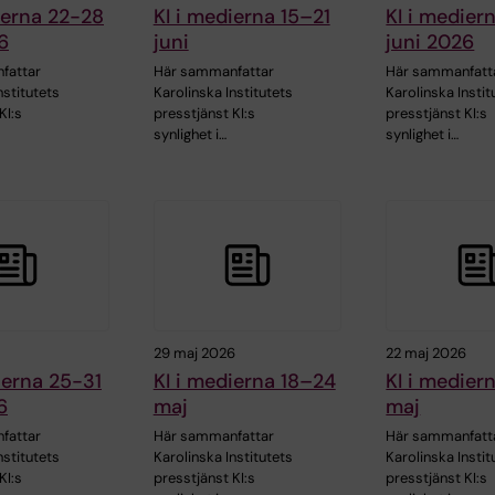
ierna 22-28
KI i medierna 15–21
KI i medier
6
juni
juni 2026
fattar
Här sammanfattar
Här sammanfatt
nstitutets
Karolinska Institutets
Karolinska Instit
KI:s
presstjänst KI:s
presstjänst KI:s
synlighet i…
synlighet i…
29 maj 2026
22 maj 2026
ierna 25-31
KI i medierna 18–24
KI i mediern
6
maj
maj
fattar
Här sammanfattar
Här sammanfatt
nstitutets
Karolinska Institutets
Karolinska Instit
KI:s
presstjänst KI:s
presstjänst KI:s