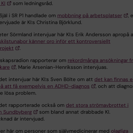
 KI
som ledningsråd.
Själ i SR P1 handlade om
mobbning på arbetsplatser
, 
ervjuade är KI:s Christina Björklund.
ter Sörmland intervjuar här KI:s Erik Andersson apropå a
ilstunabor känner oro inför ett kontroversiellt
rojekt
.
skapsradion rapporterar om
rekordmånga ansökningar f
kare
, Marie Arsenian-Henriksson intervjuas.
et intervjuar här KI:s Sven Bölte om att
det kan finnas 
på att få exempelvis en ADHD-diagnos
, och att diagn
lle lösa problem.
det rapporterade också om
det stora strömavbrottet i
h Sundbyberg
som bland annat drabbade KI.
knad är intervjuad.
ver här om personer som självmedicinerar med
olagliga