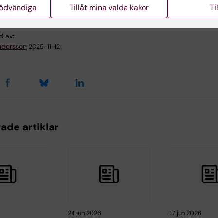
nödvändiga
Tillåt mina valda kakor
Ti
d av:
ndersson
2025-11-12
ade artiklar
24 jun 2026
17 jun 2026