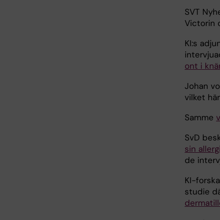
SVT Nyhe
Victorin
KI:s adj
intervju
ont i knä
Johan vo
vilket h
Samme
SvD beskr
sin aller
de inter
KI-forsk
studie d
dermatil