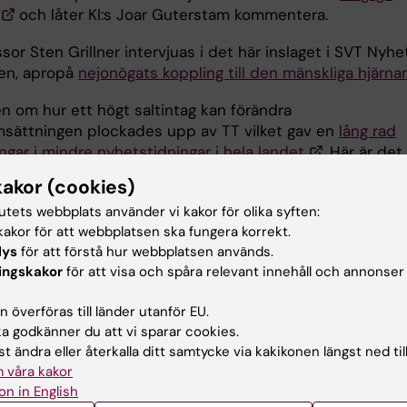
och låter KI:s Joar Guterstam kommentera.
sor Sten Grillner intervjuas i det här inslaget i SVT Nyhe
en, apropå
nejonögats koppling till den mänskliga hjärna
en om hur ett högt saltintag kan förändra
ättningen plockades upp av TT vilket gav en
lång rad
ngar i mindre nyhetstidningar i hela landet
. Här är det
begagnat sig av den.
kakor (cookies)
tna Katarina Görts Öberg intervjuas här i DN apropå en
tutets webbplats använder vi kakor för olika syften:
ning av patienter till olika sexmissbrukskliniker
,
akor för att webbplatsen ska fungera korrekt.
gen apropå en bok i ämnet tidigare i höstas.
lys
för att förstå hur webbplatsen används.
ingskakor
för att visa och spåra relevant innehåll och annonser
inte dum i huvudet av periodisk fasta
, konstaterar hä
 av KI:s Kerstin Brismar.
 överföras till länder utanför EU.
 godkänner du att vi sparar cookies.
t ändra eller återkalla ditt samtycke via kakikonen längst ned til
 våra kakor
i medierna
on in English