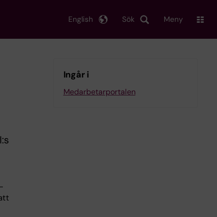
English
Sök
Meny
Ingår i
Medarbetarportalen
:s
-
att