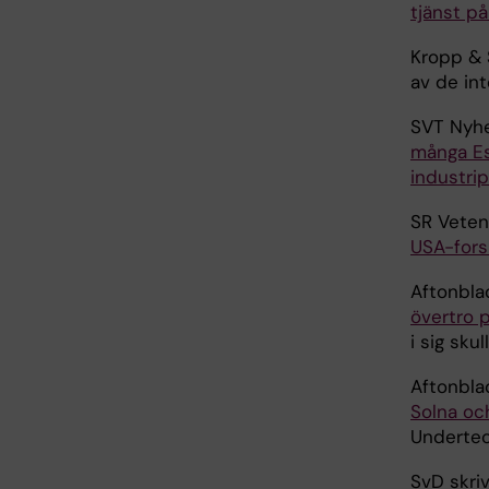
tjänst på
Kropp & 
av de int
SVT Nyhe
många Esk
industrip
SR Veten
USA-fors
Aftonblad
övertro 
i sig sku
Aftonbla
Solna oc
Undertec
SvD skri