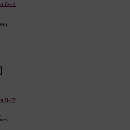
na 8-14
ar
utets
a 11-17
ar
utets