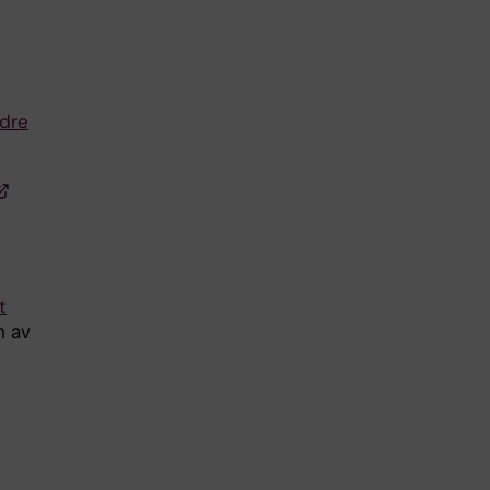
ndre
t
n av