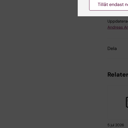
Tillåt endast 
Uppdatera
Andreas A
Dela
Relater
5 jul 2026