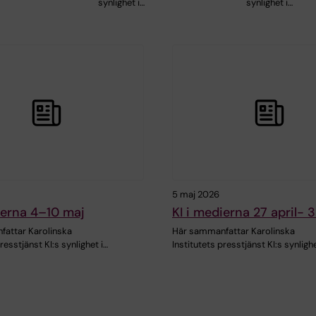
synlighet i…
synlighet i…
5 maj 2026
ierna 4–10 maj
KI i medierna 27 april- 
attar Karolinska
Här sammanfattar Karolinska
resstjänst KI:s synlighet i…
Institutets presstjänst KI:s synlighe