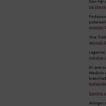
Den här 
på preve
Professor
polariser
emellan
Ylva Trol
apropå d
Lagerros
minskar 
KI-anknu
Medicin 
kraschad
behandli
Samma st
Altinget