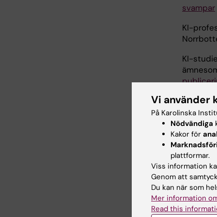
svampar
KI-profes
Norrbott
KI-studi
ämnesoms
publiceri
MSN som 
Vi använder 
KI-anknu
På Karolinska Insti
tillström
Nödvändiga
k
förmodli
Kakor för
ana
Marknadsför
Man blir 
plattformar.
med hjälp
Viss information kan
Genom att samtycka
Du kan när som hels
Mer information om
KI 
Read this informati
Tags