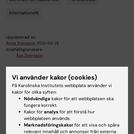
Tags
Internationellt
Uppdaterad av:
Anna Svensson
2022-03-28
Innehållsgranskare:
Åsa Svensson
Vi använder kakor (cookies)
Dela
På Karolinska Institutets webbplats använder vi
kakor för olika syften:
Nödvändiga
kakor för att webbplatsen ska
Relaterade artiklar
fungera korrekt.
Kakor för
analys
för att förstå hur
webbplatsen används.
Marknadsföringskakor
för att visa och spåra
relevant innehåll och annonser från externa