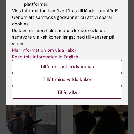
plattformar.
Viss information kan överföras till länder utanför EU.
Genom att samtycka godkänner du att vi sparar
cookies.
14 jul 2026
14 jul 2026
Du kan när som helst ändra eller återkalla ditt
Centrum för
Centrum för
samtycke via kakikonen längst ned till vänster på
hälsokriser deltar i
hälsokriser deltar i
sidan.
EU-möte om Europas
EU-möte om Europas
Mer information om våra kakor
beredskap för nästa
beredskap för nästa
Read this information in English
hälsokris
hälsokris
Tillåt endast nödvändiga
I början av juli deltog Maja
I början av juli deltog Maja
Fjaestad som representant för
Fjaestad som representant för
Tillåt mina valda kakor
Centrum för…
Centrum för…
Tillåt alla