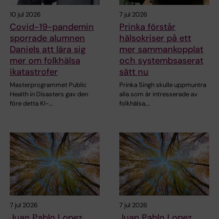
10 jul 2026
7 jul 2026
Covid-19-pandemin
Prinka förstår
sporrade alumnen
hälsokriser på ett
Daniels att lära sig
mer sammankopplat
mer om folkhälsa
och systembsaserat
ikatastrofer
sätt nu
Masterprogrammet Public
Prinka Singh skulle uppmuntra
Health in Disasters gav den
alla som är intresserade av
före detta KI-…
folkhälsa,…
7 jul 2026
7 jul 2026
Juan Pablo Lopez
Juan Pablo Lopez