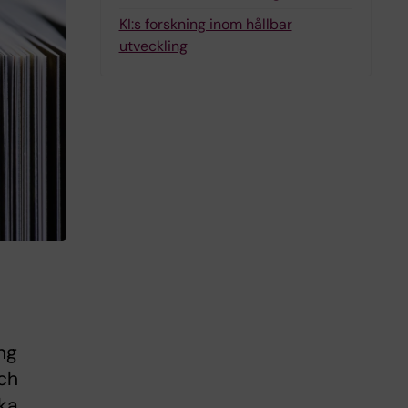
KI:s forskning inom hållbar
utveckling
ng
och
ska