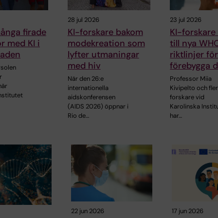
28 jul 2026
23 jul 2026
ånga firade
KI-forskare bakom
KI-forskare
kor med KI i
modekreation som
till nya WH
raden
lyfter utmaningar
riktlinjer fö
med hiv
förebygga 
solen
r
När den 26:e
Professor Miia
när
internationella
Kivipelto och fle
nstitutet
aidskonferensen
forskare vid
(AIDS 2026) öppnar i
Karolinska Instit
Rio de…
har…
22 jun 2026
17 jun 2026