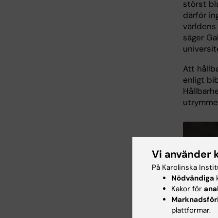
störst bl
därför in
världens
säger Ga
universit
Att håll
enligt bi
Hållbarh
utrymme f
Vi använder 
På Karolinska Insti
Nödvändiga
k
Kakor för
ana
Marknadsför
plattformar.