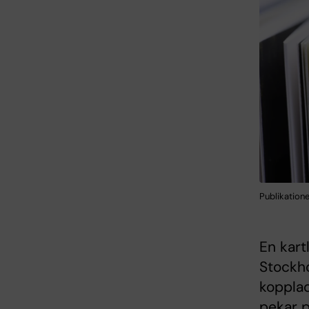
Publikation
En kart
Stockho
kopplad
pekar p