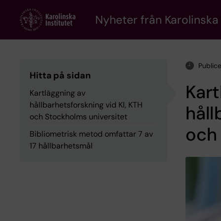
Skip
to
Nyheter från Karolinska 
main
content
Public
Hitta på sidan
Kart
Kartläggning av
hållbarhetsforskning vid KI, KTH
håll
och Stockholms universitet
och 
Bibliometrisk metod omfattar 7 av
17 hållbarhetsmål