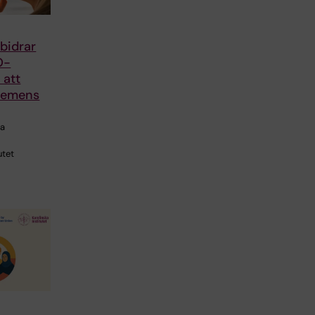
 bidrar
O-
r att
demens
ra
utet