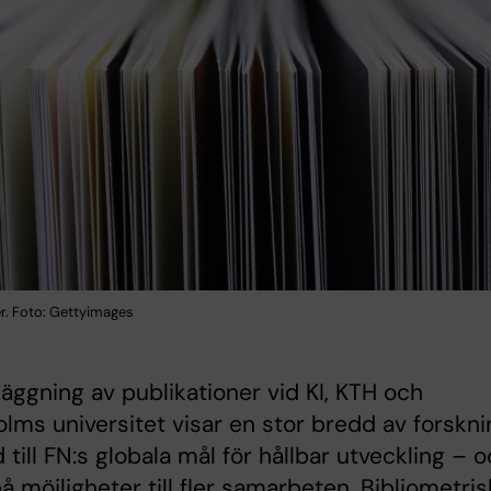
er. Foto: Gettyimages
läggning av publikationer vid KI, KTH och
lms universitet visar en stor bredd av forskni
 till FN:s globala mål för hållbar utveckling – 
å möjligheter till fler samarbeten. Bibliometri