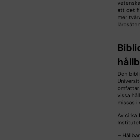
vetenska
att det f
mer tvär
lärosäten
Bibl
håll
Den bibl
Universi
omfattar 
vissa hål
missas i 
Av cirka 
Institute
– Hållba