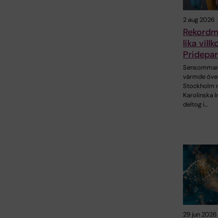
2 aug 2026
Rekordm
lika vill
Pridepa
Sensommar
värmde öve
Stockholm 
Karolinska I
deltog i…
29 jun 2026