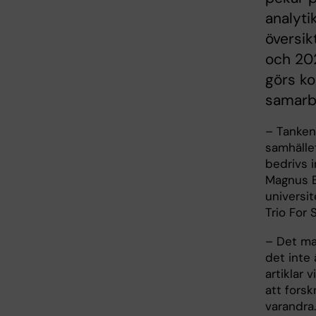
analyti
översik
och 202
görs ko
samarb
– Tanken 
samhället
bedrivs 
Magnus B
universi
Trio For 
– Det ma
det inte
artiklar 
att fors
varandra.