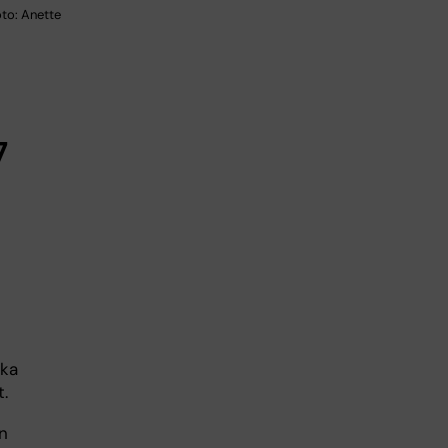
oto: Anette
7
ska
t.
n