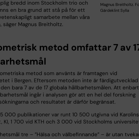
plig bredd inom Stockholm trio och
Magnus Breitholtz. F
inns en bra grund att stå på för ett
Gärdeklint Sylla
vetenskapligt samarbete mellan våra
, säger Magnus Breitholtz.
iometrisk metod omfattar 7 av 1
barhetsmål
iometriska metod som använts är framtagen vid
tetet i Bergen. Eftersom metoden inte är färdigutvecklad
den bara 7 av de 17 globala hållbarhetsmålen. Att enbart
lbarhetsmål ingår i analysen gör att en hel del forskning
sökningarna och resultatet är därför begränsat.
15 000 publikationer var runt 10 500 utgivna vid Karolin
t, KI, 1 700 vid KTH och 3 000 vid Stockholms universite
rhetsmål tre – ”Hälsa och välbefinnande” – är utan tveka