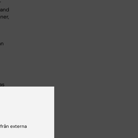
r
land
ner,
an
as
sätt.
ch
 så
 från externa