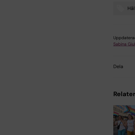
Hål
Tags
Uppdatera
Sabina Giul
Dela
Relater