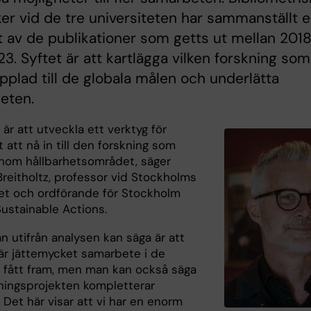
ker vid de tre universiteten har sammanställt 
t av de publikationer som getts ut mellan 201
3. Syftet är att kartlägga vilken forskning som
pplad till de globala målen och underlätta
eten.
är att utveckla ett verktyg för
 att nå in till den forskning som
inom hållbarhetsområdet, säger
reitholtz, professor vid Stockholms
tet och ordförande för Stockholm
Sustainable Actions.
n utifrån analysen kan säga är att
 är jättemycket samarbete i de
vi fått fram, men man kan också säga
kningsprojekten kompletterar
 Det här visar att vi har en enorm