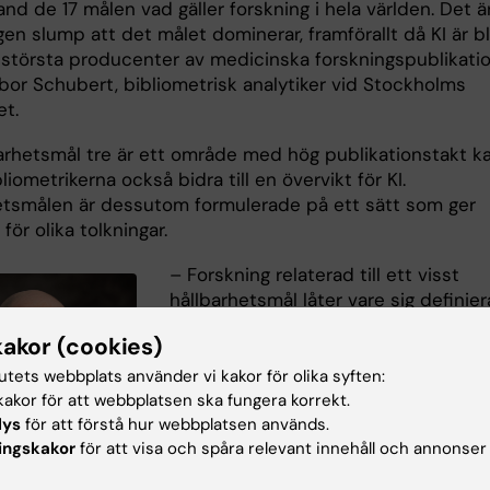
and de 17 målen vad gäller forskning i hela världen. Det ä
gen slump att det målet dominerar, framförallt då KI är b
 största producenter av medicinska forskningspublikatio
bor Schubert, bibliometrisk analytiker vid Stockholms
et.
barhetsmål tre är ett område med hög publikationstakt k
bliometrikerna också bidra till en övervikt för KI.
etsmålen är dessutom formulerade på ett sätt som ger
ör olika tolkningar.
– Forskning relaterad till ett visst
hållbarhetsmål låter vare sig definier
eller operationaliseras på ett enkelt 
kakor (cookies)
Beroende på hur man tolkar målet o
hur man sedan operationaliserar det
tutets webbplats använder vi kakor för olika syften:
kan resultatet av en analys skilja sig
akor för att webbplatsen ska fungera korrekt.
lys
för att förstå hur webbplatsen används.
avsevärt, säger
Peter Bjurström
,
ingskakor
för att visa och spåra relevant innehåll och annonser
bibliometrisk analytiker vid KI.