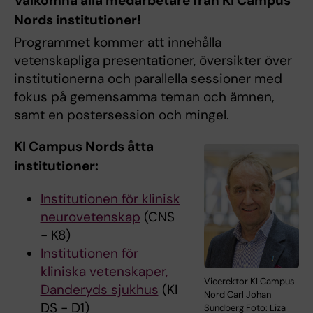
Välkomna alla medarbetare från KI Campus
Nords institutioner!
Programmet kommer att innehålla
vetenskapliga presentationer, översikter över
institutionerna och parallella sessioner med
fokus på gemensamma teman och ämnen,
samt en postersession och mingel.
KI Campus Nords åtta
institutioner:
Institutionen för klinisk
neurovetenskap
(CNS
- K8)
Institutionen för
kliniska vetenskaper,
Vicerektor KI Campus
Danderyds sjukhus
(KI
Nord Carl Johan
DS - D1)
Sundberg Foto: Liza