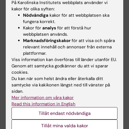
På Karolinska Institutets webbplats använder vi
hälsa
(KBH - K6)
kakor för olika syften:
Nödvändiga
kakor för att webbplatsen ska
– Det är ett stort nöje att bjuda in alla
fungera korrekt.
institutioner på KI Campus Nord till denna
Kakor för
analys
för att förstå hur
heldagskonferens, och jag ser verkligen fram
webbplatsen används.
emot att välkomna er alla!, säger
Carl Johan
Marknadsföringskakor
för att visa och spåra
Sundberg
, vicerektor för KI Campus Nord.
relevant innehåll och annonser från externa
plattformar.
Viss information kan överföras till länder utanför EU.
Genom att samtycka godkänner du att vi sparar
Innehållsgranskare:
cookies.
Charlotte Rossland
Du kan när som helst ändra eller återkalla ditt
Redaktör:
Marie Lind
Sidan uppdaterad:
2026-07-01
samtycke via kakikonen längst ned till vänster på
sidan.
Mer information om våra kakor
Read this information in English
Dela
Tillåt endast nödvändiga
Tillåt mina valda kakor