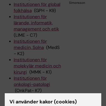
Simonsson
Institutionen för global
folkhälsa
(GPH - K9)
Institutionen för
lärande, informatik,
management och etik
(LIME - C7)
Institutionen för
medicin, Solna
(MedS
- K2)
Institutionen för
molekylär medicin och
kirurgi
(MMK - K1)
Institutionen för
onkologi-patologi
(OnkPat- K7)
Institutionen för
Vi använder kakor (cookies)
kvinnors och barns