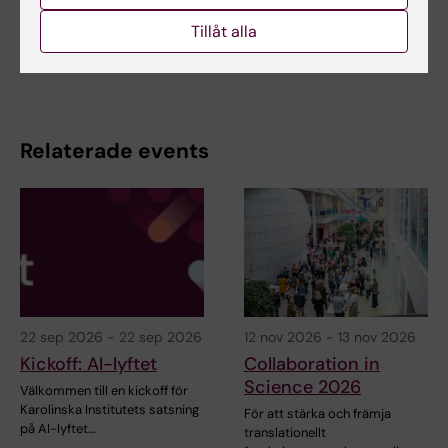
Relaterat
Tillåt alla
Institutionsgrupp KI Campus Nord
Relaterade events
22 sep 2026
-
22 sep 2026
12 nov 2026
-
13 nov 2026
Kickoff: AI-lyftet
Collaboration in
Science 2026
Välkommen till en kickoff för
Karolinska Institutets satsning
För att stärka och främja
på AI-lyftet…
translationellt