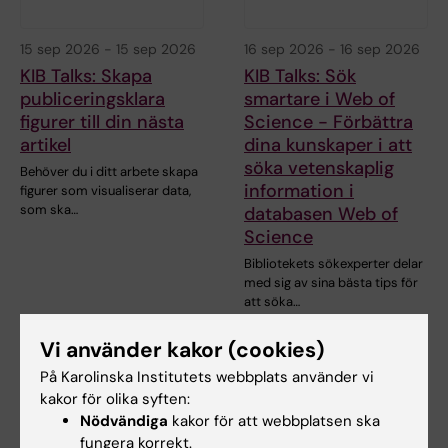
15 sep 2026
-
15 sep 2026
16 sep 2026
-
16 sep 2026
KIB Talks: Skapa
KIB Talks: Sök
publiceringsklara
smartare i Web of
figurer till din nästa
Science - Förbättra
artikel
dina kunskaper i att
söka vetenskaplig
Behöver du i ditt arbete skapa
information i
figurer som visualiserar data,
som ska…
databasen Web of
Science
Bibliotekets sökexperter delar
med sig av sina bästa tips för
att söka…
Vi använder kakor (cookies)
På Karolinska Institutets webbplats använder vi
kakor för olika syften:
Nödvändiga
kakor för att webbplatsen ska
fungera korrekt.