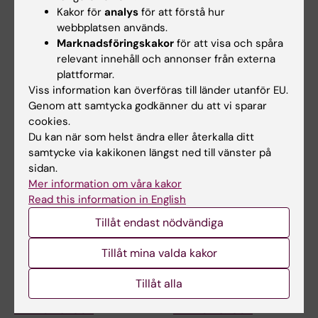
Kakor för
analys
för att förstå hur
webbplatsen används.
Marknadsföringskakor
för att visa och spåra
21 sep 2026
-
21 sep 2026
23 sep 2026
-
23 sep 2026
relevant innehåll och annonser från externa
KIB Talks: Grafiska
KIB Talks: Hjälp! Jag
plattformar.
abstract – vad är
ska göra en
Viss information kan överföras till länder utanför EU.
det?
systematisk översikt
Genom att samtycka godkänner du att vi sparar
Detta lunchwebbinarium ger
Ska du påbörja - eller arbetar
cookies.
dig en introduktion till vad
du redan med – en
Du kan när som helst ändra eller återkalla ditt
grafiska abstract…
systematisk eller scoping…
samtycke via kakikonen längst ned till vänster på
sidan.
Mer information om våra kakor
Read this information in English
Tillåt endast nödvändiga
Tillåt mina valda kakor
Tillåt alla
24 sep 2026
-
24 sep 2026
25 sep 2026
-
25 sep 2026
KIB Talks: Sök
KIB Talks: Sök