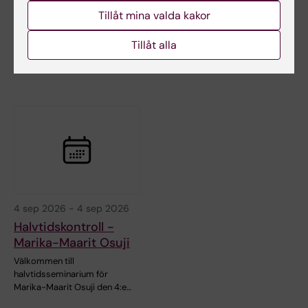
Halvtidsseminarium:
Halvtidsseminarium:
Tillåt mina valda kakor
Franziska Steffens
Emily Benér
"Old-age depression:
Robotic-assisted
Tillåt alla
Temporal and regional
hysterectomy: an evaluation of
differences and their…
clinical outcomes
4 sep 2026
-
4 sep 2026
Halvtidskontroll -
Marika-Maarit Osuji
Välkommen till
halvtidsseminarium för
Marika-Maarit Osuji den 4:e…