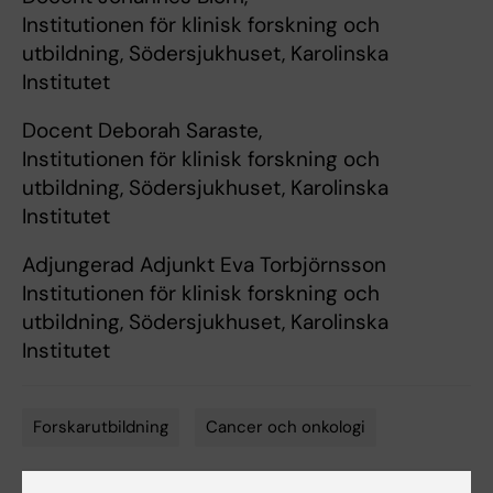
Institutionen för klinisk forskning och
utbildning, Södersjukhuset, Karolinska
Institutet
Docent Deborah Saraste,
Institutionen för klinisk forskning och
utbildning, Södersjukhuset, Karolinska
Institutet
Adjungerad Adjunkt Eva Torbjörnsson
Institutionen för klinisk forskning och
utbildning, Södersjukhuset, Karolinska
Institutet
Forskarutbildning
Cancer och onkologi
Tags