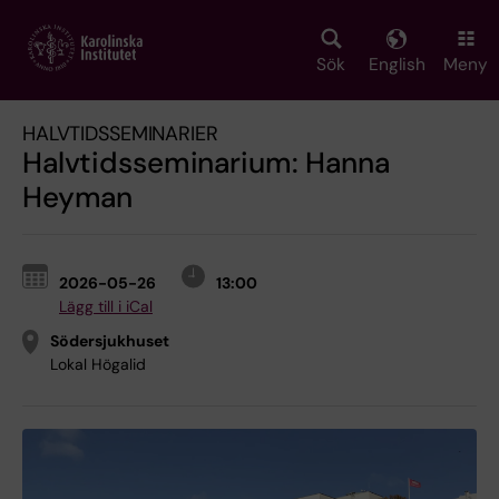
Skip
to
main
Sök
English
Meny
content
HALVTIDSSEMINARIER
Halvtidsseminarium: Hanna
Heyman
2026-05-26
13:00
Lägg till i iCal
Södersjukhuset
Lokal Högalid