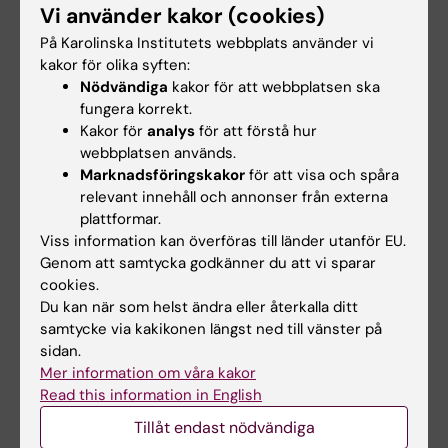
Vi använder kakor (cookies)
Innehållsgranskare:
Ingeborg Hasselgren
På Karolinska Institutets webbplats använder vi
Redaktör:
Miriam Mosesson
kakor för olika syften:
Sidan uppdaterad:
2026-05-19
Nödvändiga
kakor för att webbplatsen ska
fungera korrekt.
Kakor för
analys
för att förstå hur
Dela
webbplatsen används.
Marknadsföringskakor
för att visa och spåra
relevant innehåll och annonser från externa
plattformar.
Relaterade events
Viss information kan överföras till länder utanför EU.
Genom att samtycka godkänner du att vi sparar
cookies.
Du kan när som helst ändra eller återkalla ditt
samtycke via kakikonen längst ned till vänster på
sidan.
Mer information om våra kakor
Read this information in English
Tillåt endast nödvändiga
27 aug 2026
-
27 aug 2026
27 aug 2026