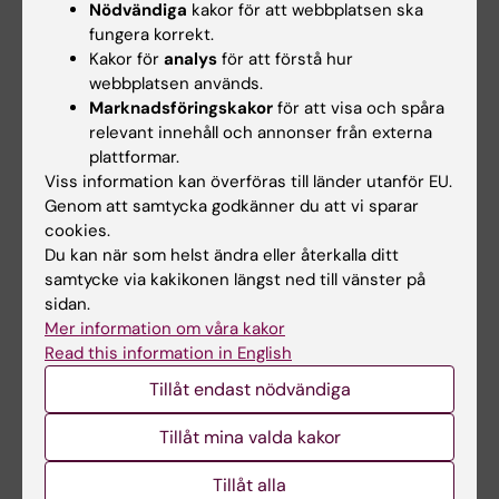
Nödvändiga
kakor för att webbplatsen ska
The next Q&A drop-in session with Cancer Research
fungera korrekt.
Horizons will be held on 14 Sept 2026, 12:30 - 13:30h,
Kakor för
analys
för att förstå hur
online.
webbplatsen används.
Marknadsföringskakor
för att visa och spåra
Föreläsningar och seminarier
relevant innehåll och annonser från externa
plattformar.
Viss information kan överföras till länder utanför EU.
28 september
Genom att samtycka godkänner du att vi sparar
cookies.
Du kan när som helst ändra eller återkalla ditt
28 september till 29 september
samtycke via kakikonen längst ned till vänster på
sidan.
XXIII Cancer Research KI Retreat
Mer information om våra kakor
Djurönäset konferenshotell
Read this information in English
Övrigt
Tillåt endast nödvändiga
XXIII Cancer Research KI Retreat kommer att äga rum den
28–29 september 2026 på Djurönäset konferenshotell.
Tillåt mina valda kakor
Konferenser och symposier
Tillåt alla