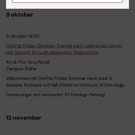
9 oktober
9 oktober 14:00
OnkPat Friday Seminar: Tracing early colorectal cancer
risk factors through epigenetic fingerprints
Air & Fire, SciLifeLab
Campus Solna
Välkommen till OnkPat Friday Seminar med José A.
Seoane, forskare vid Vall d´Hebron Institute of Oncology.
Föreläsningar och seminarier
K7 Onkologi-Patologi
12 november