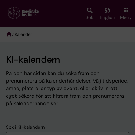
Skip
to
main
Sök
English
Meny
content
/ Kalender
Breadcrumb
KI-kalendern
På den här sidan kan du söka fram och
prenumerera på kalenderhändelser. Välj tidsperiod,
ämne, plats eller typ av event, eller skriv in ett
eget sökord för att filtrera fram och prenumerera
på kalenderhändelser.
Sök i KI-kalendern