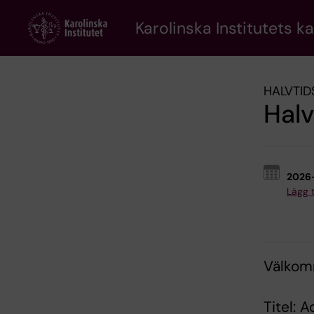
Skip
to
Karolinska Institutets k
main
content
HALVTID
Halv
2026
Lägg ti
Välkomm
Titel: 