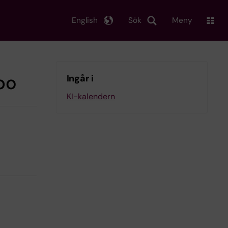
English
Sök
Meny
bo
Ingår i
KI-kalendern