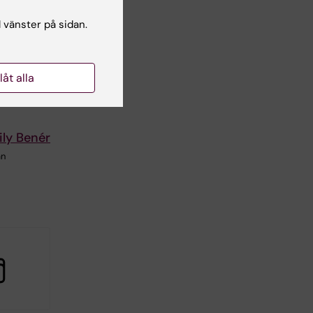
l vänster på sidan.
llåt alla
ily Benér
an