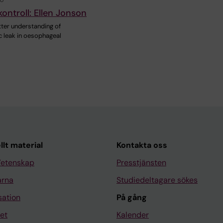
kontroll: Ellen Jonson
ter understanding of
 leak in oesophageal
llt material
Kontakta oss
Vetenskap
Presstjänsten
arna
Studiedeltagare sökes
sation
På gång
et
Kalender