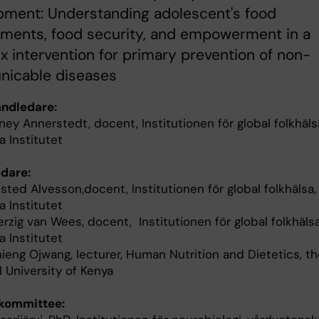
pment: Understanding adolescent's food
nments, food security, and empowerment in a
 intervention for primary prevention of non-
icable diseases
ndledare:
dney Annerstedt, docent, Institutionen för global folkhäls
a Institutet
dare:
sted Alvesson,docent, Institutionen för global folkhälsa,
a Institutet
erzig van Wees, docent, Institutionen för global folkhälsa
a Institutet
ieng Ojwang, lecturer, Human Nutrition and Dietetics, th
l University of Kenya
skommittee: