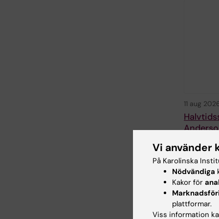
11 aug 202
Halvtid
Anderso
Halvtidssem
Vi använder 
Jonah Anders
På Karolinska Insti
Nödvändiga
k
Kakor för
ana
Marknadsför
plattformar.
Viss information kan