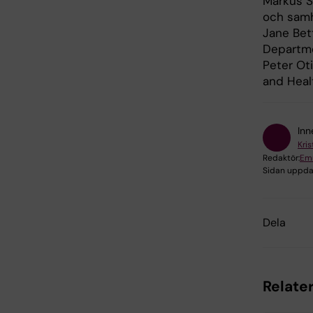
Markus Sa
och samhä
Jane Bet
Departme
Peter Oti
and Heal
Inn
Kri
Redaktör:
Em
Sidan uppda
Dela
Relate