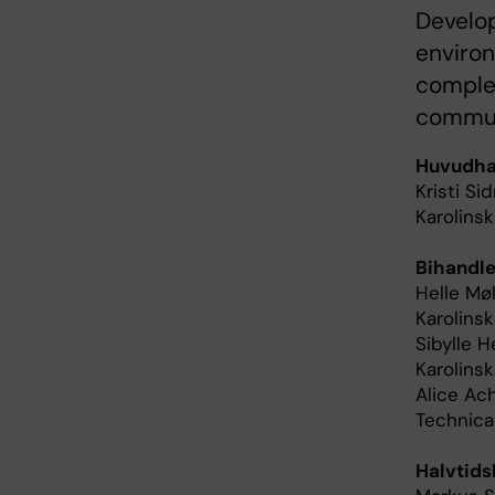
Develo
enviro
complex
commun
Huvudha
Kristi Si
Karolinsk
Bihandle
Helle Møl
Karolinsk
Sibylle H
Karolinsk
Alice Ach
Technica
Halvtid