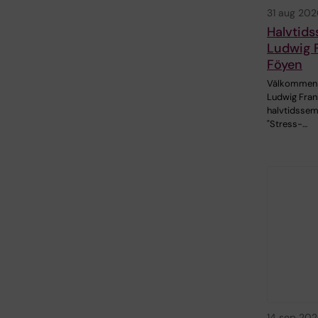
31 aug 202
Halvtid
Ludwig 
Föyen
Välkommen t
Ludwig Fran
halvtidssem
"Stress-…
14 sep 20