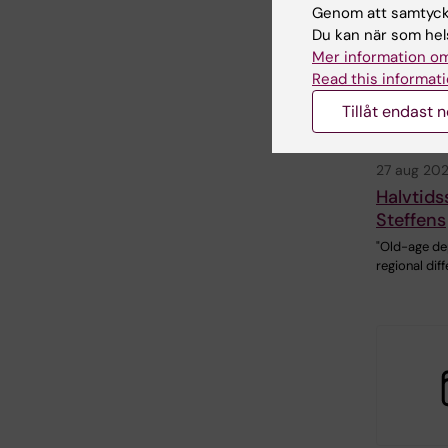
Genom att samtycka
Du kan när som hels
Mer information om
Read this informati
Tillåt endast 
27 aug 20
Halvtids
Steffens
"Old-age de
regional dif