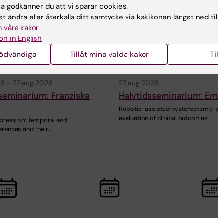
 godkänner du att vi sparar cookies.
t ändra eller återkalla ditt samtycke via kakikonen längst ned til
 våra kakor
on in English
nödvändiga
Tillåt mina valda kakor
Ti
26
-
27 aug 2026
27 aug 2026
seminarium: Franziska
Halvtidsseminarium: Em
Robotic-assisted hysterectomy: 
evaluation of clinical outcomes
pression: Temporal and
ferences and their…