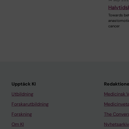
Halvtids
Towards bet
anastomotic
cancer
Upptäck KI
Redaktione
Utbildning
Medicinsk 
Forskarutbildning
Medicinvet
Forskning
The Conver
Om KI
Nyhetsarkiv