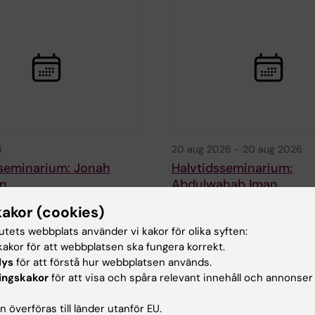
6
20 aug 2026
-
20 aug 2026
sseminarium: Jonah
Halvtidsseminarium:
n
Abdulwahab Iman
inarium för doktorand
Välkommen till Abdulwahab Imans
kakor (cookies)
on vid institutionen för…
halvtidsseminarium.
tutets webbplats använder vi kakor för olika syften:
Titel…
akor för att webbplatsen ska fungera korrekt.
lys
för att förstå hur webbplatsen används.
ingskakor
för att visa och spåra relevant innehåll och annonser
 överföras till länder utanför EU.