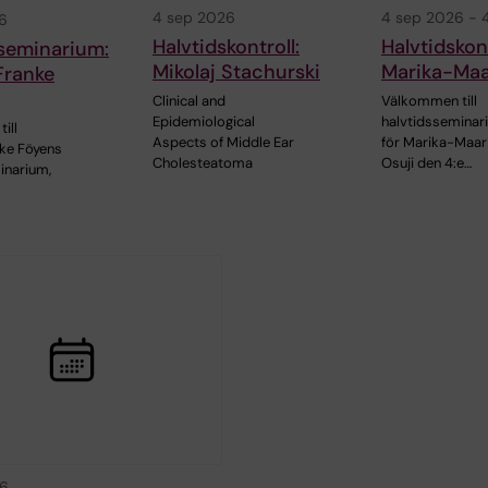
4 sep 2026
4 sep 2026
-
6
Halvtidskontroll:
Halvtidskont
sseminarium:
Mikolaj Stachurski
Marika-Maar
Franke
Clinical and
Välkommen till
Epidemiological
halvtidsseminar
ill
Aspects of Middle Ear
för Marika-Maar
ke Föyens
Cholesteatoma
Osuji den 4:e…
inarium,
26