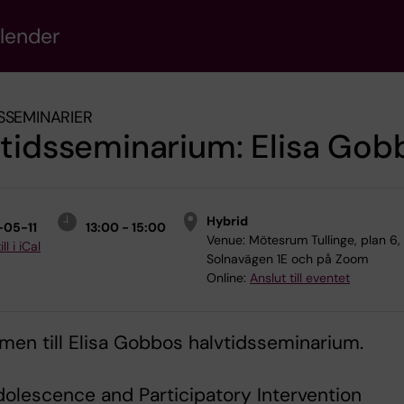
alender
SSEMINARIER
tidsseminarium: Elisa Gob
Hybrid
-05-11
13:00 - 15:00
Venue:
Mötesrum Tullinge, plan 6,
ll i iCal
Solnavägen 1E och på Zoom
Online:
Anslut till eventet
en till Elisa Gobbos halvtidsseminarium.
Adolescence and Participatory Intervention