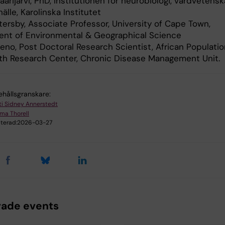
arijärvi, PhD, Institutionen för neurobiologi, vårdvetens
lle, Karolinska Institutet
tersby, Associate Professor, University of Cape Town,
nt of Environmental & Geographical Science
eno, Post Doctoral Research Scientist, African Populatio
th Research Center, Chronic Disease Management Unit.
ehållsgranskare:
sti Sidney Annerstedt
ma Thorell
terad:
2026-03-27
rade events