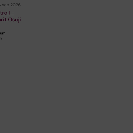
4 sep 2026
roll -
it Osuji
ium
it