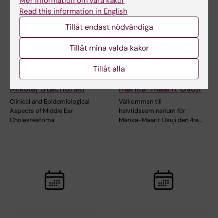
Mer information om våra kakor
Read this information in English
Tillåt endast nödvändiga
Tillåt mina valda kakor
4 sep 2026
4 sep 2026
-
4 sep 2026
Tillåt alla
Halvtidskontroll:
Halvtidskontroll -
Mikolaj Stachurski
Marika-Maarit Osuji
Clinical and Epidemiological
Välkommen till
Aspects of Middle Ear
halvtidsseminarium för
Cholesteatoma
Marika-Maarit Osuji den 4:e…