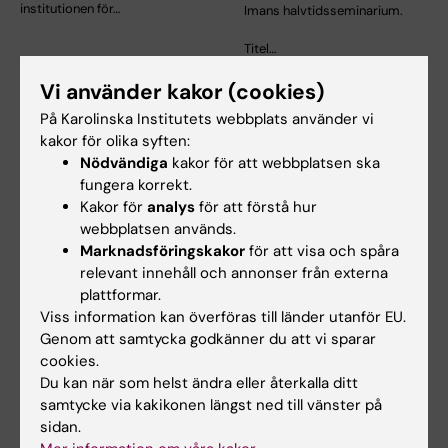
institutionen för…
Imans halvtidsseminarium.
Titel…
Vi använder kakor (cookies)
På Karolinska Institutets webbplats använder vi
kakor för olika syften:
Nödvändiga
kakor för att webbplatsen ska
fungera korrekt.
Kakor för
analys
för att förstå hur
webbplatsen används.
Marknadsföringskakor
för att visa och spåra
27 aug 2026
-
27 aug 2026
27 aug 2026
relevant innehåll och annonser från externa
Halvtidsseminarium:
Halvtidsseminarium:
plattformar.
Franziska Steffens
Emily Benér
Viss information kan överföras till länder utanför EU.
"Old-age depression:
Robotic-assisted
Genom att samtycka godkänner du att vi sparar
Temporal and regional
hysterectomy: an evaluation of
cookies.
differences and their…
clinical outcomes
Du kan när som helst ändra eller återkalla ditt
samtycke via kakikonen längst ned till vänster på
sidan.