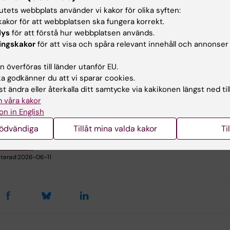
ice Kennedy
tutets webbplats använder vi kakor för olika syften:
akor för att webbplatsen ska fungera korrekt.
Universitet
lys
för att förstå hur webbplatsen används.
ionen för Medicinska Vetenskaper,
ingskakor
för att visa och spåra relevant innehåll och annonser
r Epidemiologi
 överföras till länder utanför EU.
 godkänner du att vi sparar cookies.
ktorand
Öron-näsa-hals
t ändra eller återkalla ditt samtycke via kakikonen längst ned til
 våra kakor
on in English
nödvändiga
Tillåt mina valda kakor
Ti
ehållsgranskare:
ka Ankarberg
terad:
2026-06-11