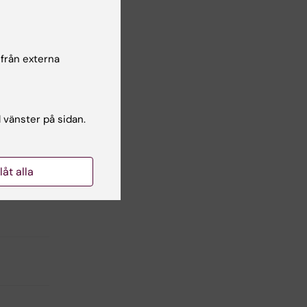
 från externa
l vänster på sidan.
llåt alla