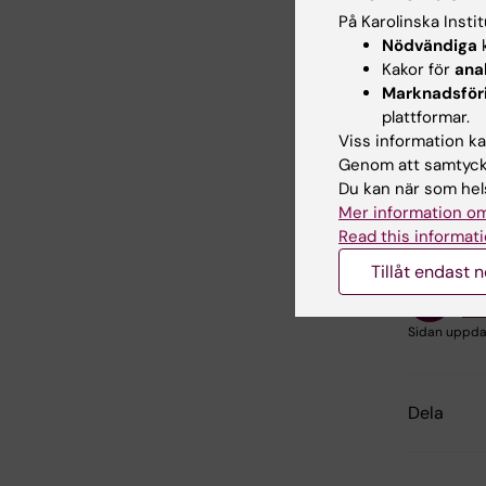
Dr Beatr
På Karolinska Insti
Nödvändiga
k
Uppsala 
Kakor för
ana
Institut
Marknadsför
Molekylä
plattformar.
Viss information kan
Genom att samtycka
Do
Du kan när som hels
Tags
Mer information om
Read this informati
Tillåt endast 
Inn
Eri
Sidan uppda
Dela