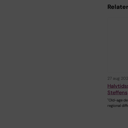
Relate
27 aug 20
Halvtids
Steffens
"Old-age de
regional dif