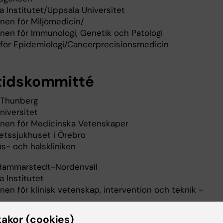
a Institutet/Uppsala Universitet
onen för Miljömedicin/
onen för Immunologi, Genetik och Patologi
för Epidemiologi/Cancerprecisionsmedicin
tidskommitté
a Thunberg
niversitet
ionen för Medicinska Vetenskaper
tetssjukhuset i Örebro
s- och halskliniken
 Hammarstedt-Nordenvall
a Institutet
onen för klinisk vetenskap, intervention och teknik -
för öron-, näs- och halssjukdomar
kakor (cookies)