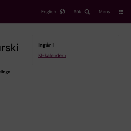
English
Sök
Meny
rski
Ingår i
KI-kalendern
dinge