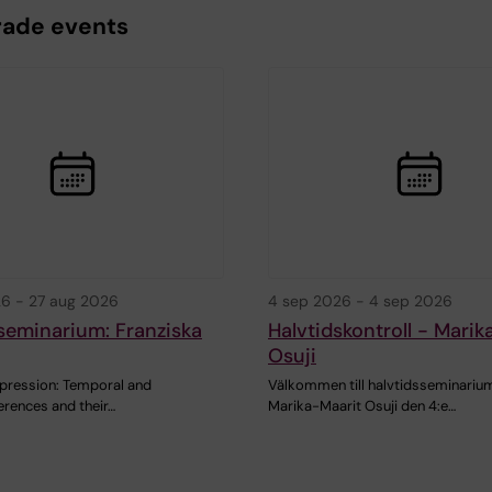
rade events
26
-
27 aug 2026
4 sep 2026
-
4 sep 2026
seminarium: Franziska
Halvtidskontroll - Marik
Osuji
pression: Temporal and
Välkommen till halvtidsseminarium
ferences and their…
Marika-Maarit Osuji den 4:e…