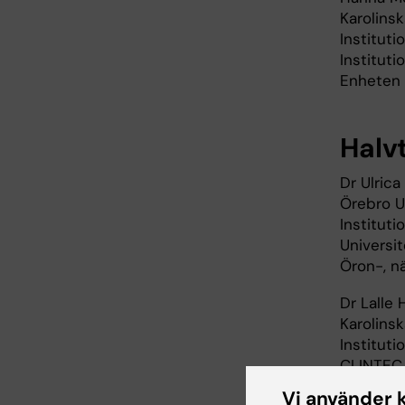
Karolinsk
Instituti
Instituti
Enheten 
Halv
Dr Ulric
Örebro U
Institut
Universi
Öron-, nä
Dr Lalle
Karolinsk
Instituti
CLINTEC
Enheten 
Vi använder 