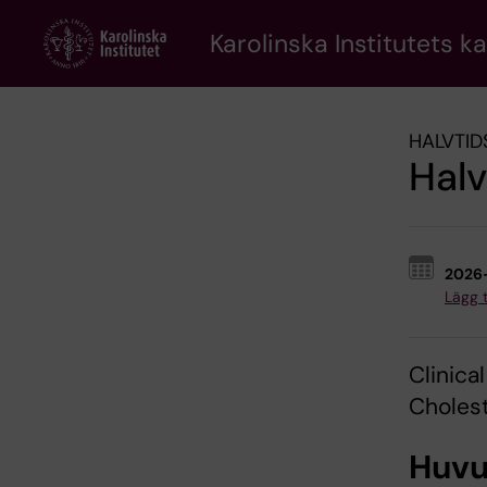
Skip
to
Karolinska Institutets k
main
content
HALVTID
Halv
2026
Lägg ti
Clinica
Choles
Huvu