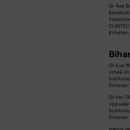
Dr Åsa B
Karolinsk
Instituti
CLINTEC
Enheten 
Biha
Dr Eva 
Umeå Uni
Instituti
Enheten 
Dr Per Ol
Uppsala 
Instituti
Enheten 
Hanna M