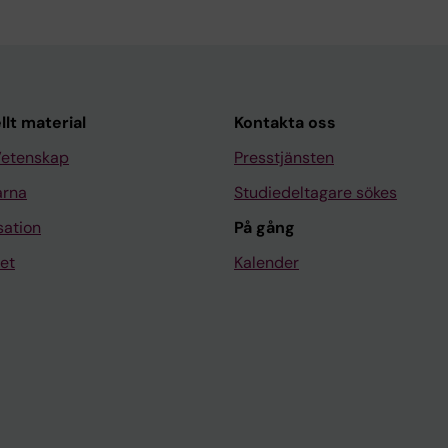
llt material
Kontakta oss
Vetenskap
Presstjänsten
arna
Studiedeltagare sökes
sation
På gång
et
Kalender