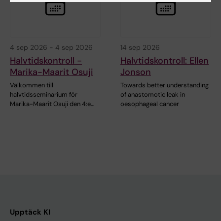
4 sep 2026
-
4 sep 2026
14 sep 2026
Halvtidskontroll -
Halvtidskontroll: Ellen
Marika-Maarit Osuji
Jonson
Välkommen till
Towards better understanding
halvtidsseminarium för
of anastomotic leak in
Marika-Maarit Osuji den 4:e…
oesophageal cancer
Upptäck KI