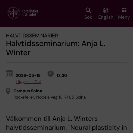
Skip
to
main
Sök
English
Meny
content
HALVTIDSSEMINARIER
Halvtidsseminarium: Anja L.
Winter
2026-05-18
13:30
Lägg till i iCal
Campus Solna
Rockefeller, Nobels väg 11, 171 65 Solna
Välkommen till Anja L. Winters
halvtidsseminarium, "Neural plasticity in