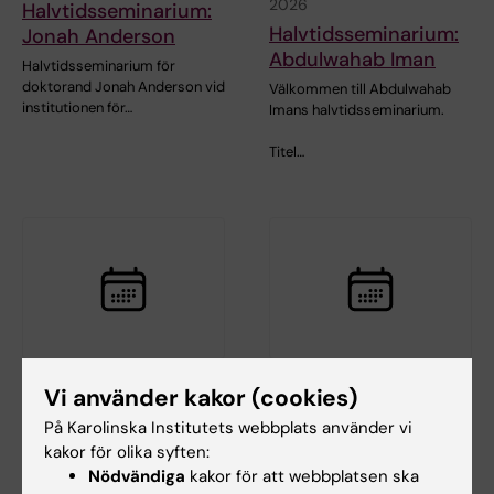
2026
Halvtidsseminarium:
Halvtidsseminarium:
Jonah Anderson
Abdulwahab Iman
Halvtidsseminarium för
doktorand Jonah Anderson vid
Välkommen till Abdulwahab
institutionen för…
Imans halvtidsseminarium.
Titel…
27 aug 2026
-
27 aug 2026
27 aug 2026
Vi använder kakor (cookies)
Halvtidsseminarium:
Halvtidsseminarium:
På Karolinska Institutets webbplats använder vi
Franziska Steffens
Emily Benér
kakor för olika syften:
"Old-age depression:
Robotic-assisted
Nödvändiga
kakor för att webbplatsen ska
Temporal and regional
hysterectomy: an evaluation of