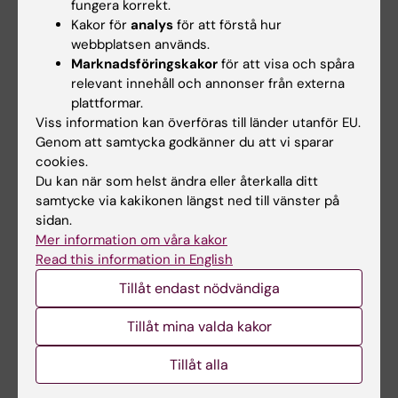
fungera korrekt.
differences and their…
clinical outcomes
Kakor för
analys
för att förstå hur
webbplatsen används.
Marknadsföringskakor
för att visa och spåra
relevant innehåll och annonser från externa
plattformar.
Viss information kan överföras till länder utanför EU.
Genom att samtycka godkänner du att vi sparar
cookies.
Du kan när som helst ändra eller återkalla ditt
31 aug 2026
4 sep 2026
samtycke via kakikonen längst ned till vänster på
Halvtidsseminarium:
Halvtidskontroll:
sidan.
Ludwig Franke Föyen
Mikolaj Stachurski
Mer information om våra kakor
Read this information in English
Välkommen till Ludwig Franke
Clinical and Epidemiological
Föyens halvtidsseminarium,
Aspects of Middle Ear
Tillåt endast nödvändiga
"Stress-…
Cholesteatoma
Tillåt mina valda kakor
Tillåt alla