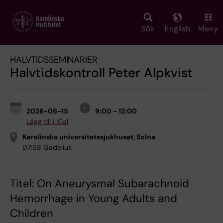
Skip
to
main
Sök
English
Meny
content
HALVTIDSSEMINARIER
Halvtidskontroll Peter Alpkvist
2026-06-15
9:00 - 12:00
Lägg till i iCal
Karolinska universitetssjukhuset, Solna
D7:58 Gadelius
Titel: On Aneurysmal Subarachnoid
Hemorrhage in Young Adults and
Children