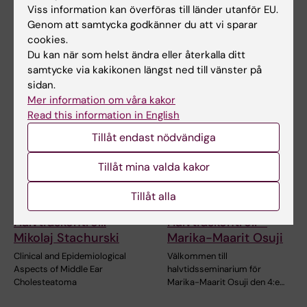
Halvtidsseminarium:
Halvtidsseminarium:
Viss information kan överföras till länder utanför EU.
Franziska Steffens
Emily Benér
Genom att samtycka godkänner du att vi sparar
"Old-age depression:
Robotic-assisted
cookies.
Temporal and regional
hysterectomy: an evaluation of
Du kan när som helst ändra eller återkalla ditt
differences and their…
clinical outcomes
samtycke via kakikonen längst ned till vänster på
sidan.
Mer information om våra kakor
Read this information in English
Tillåt endast nödvändiga
Tillåt mina valda kakor
Tillåt alla
4 sep 2026
4 sep 2026
-
4 sep 2026
Halvtidskontroll:
Halvtidskontroll -
Mikolaj Stachurski
Marika-Maarit Osuji
Clinical and Epidemiological
Välkommen till
Aspects of Middle Ear
halvtidsseminarium för
Cholesteatoma
Marika-Maarit Osuji den 4:e…