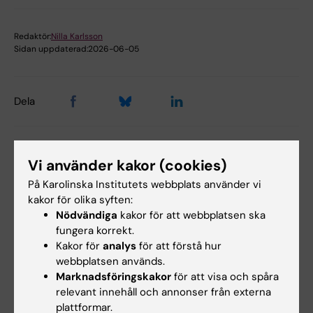
Redaktör:
Nilla Karlsson
Sidan uppdaterad:
2026-06-05
Dela
Relaterade events
Vi använder kakor (cookies)
På Karolinska Institutets webbplats använder vi
kakor för olika syften:
Nödvändiga
kakor för att webbplatsen ska
fungera korrekt.
Kakor för
analys
för att förstå hur
webbplatsen används.
Marknadsföringskakor
för att visa och spåra
relevant innehåll och annonser från externa
27 aug 2026
-
27 aug 2026
27 aug 2026
plattformar.