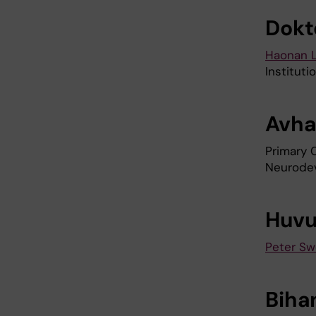
Dokt
Haonan L
Instituti
Avha
Primary 
Neurodev
Huvu
Peter S
Biha