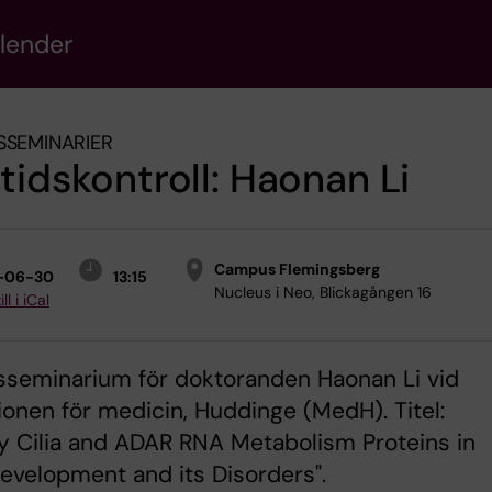
alender
SSEMINARIER
tidskontroll: Haonan Li
Campus Flemingsberg
-06-30
13:15
Nucleus i Neo, Blickagången 16
ll i iCal
sseminarium för doktoranden Haonan Li vid
tionen för medicin, Huddinge (MedH). Titel:
y Cilia and ADAR RNA Metabolism Proteins in
velopment and its Disorders".