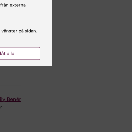
 från externa
l vänster på sidan.
llåt alla
ily Benér
an