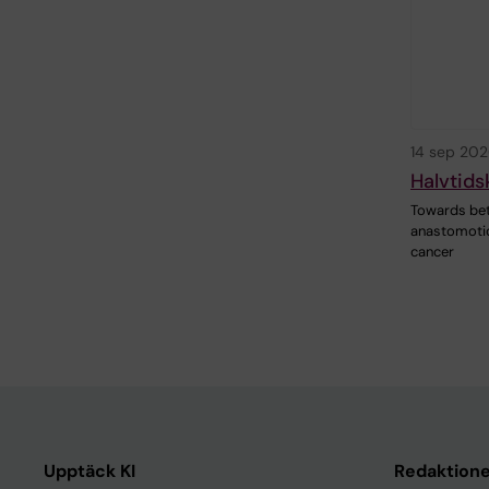
14 sep 20
Halvtids
Towards bet
anastomotic
cancer
Upptäck KI
Redaktione