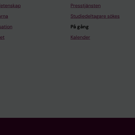
Vetenskap
Presstjänsten
arna
Studiedeltagare sökes
sation
På gång
et
Kalender