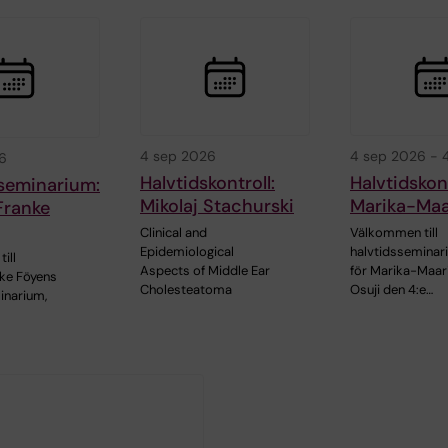
4 sep 2026
4 sep 2026
-
6
Halvtidskontroll:
Halvtidskont
sseminarium:
Mikolaj Stachurski
Marika-Maar
Franke
Clinical and
Välkommen till
Epidemiological
halvtidsseminar
ill
Aspects of Middle Ear
för Marika-Maar
ke Föyens
Cholesteatoma
Osuji den 4:e…
inarium,