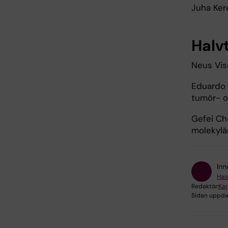
Juha Kere
Halv
Neus Visa
Eduardo 
tumör- oc
Gefei Ch
molekylä
Inn
Hao
Redaktör:
Kar
Sidan uppda