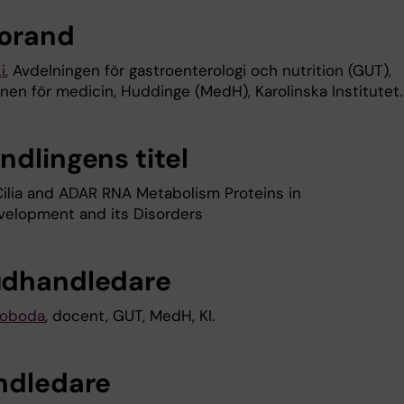
orand
i
, Avdelningen för gastroenterologi och nutrition (GUT),
onen för medicin, Huddinge (MedH), Karolinska Institutet.
ndlingens titel
Cilia and ADAR RNA Metabolism Proteins in
elopment and its Disorders
dhandledare
woboda
, docent, GUT, MedH, KI.
ndledare