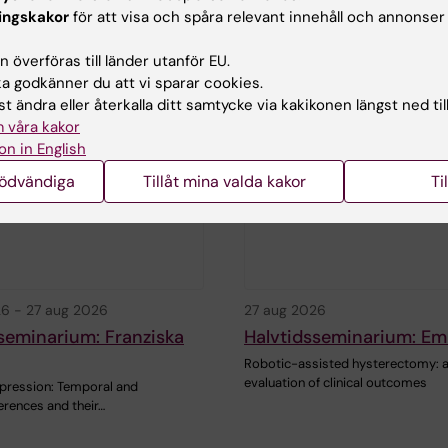
ingskakor
för att visa och spåra relevant innehåll och annonser
Titel…
 överföras till länder utanför EU.
 godkänner du att vi sparar cookies.
t ändra eller återkalla ditt samtycke via kakikonen längst ned til
 våra kakor
on in English
nödvändiga
Tillåt mina valda kakor
Ti
26
-
27 aug 2026
27 aug 2026
seminarium: Franziska
Halvtidsseminarium: Em
Robotic-assisted hysterectomy: 
evaluation of clinical outcomes
pression: Temporal and
ferences and their…