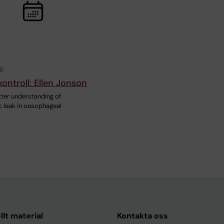
26
kontroll: Ellen Jonson
ter understanding of
 leak in oesophageal
llt material
Kontakta oss