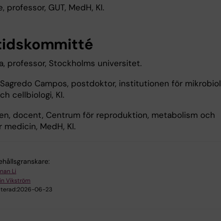
, professor, GUT, MedH, KI.
tidskommitté
, professor, Stockholms universitet.
Sagredo Campos, postdoktor, institutionen för mikrobiol
h cellbiologi, KI.
en, docent, Centrum för reproduktion, metabolism och
r medicin, MedH, KI.
ehållsgranskare:
nan Li
in Vikström
terad:
2026-06-23