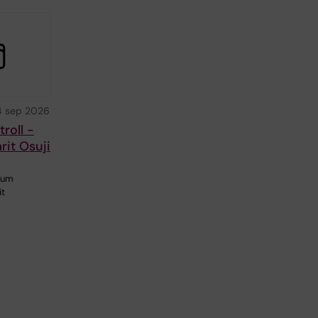
4 sep 2026
roll -
it Osuji
ium
it