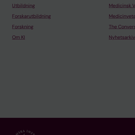
Utbildning
Medicinsk 
Forskarutbildning
Medicinvet
Forskning
The Conver
Om KI
Nyhetsarkiv