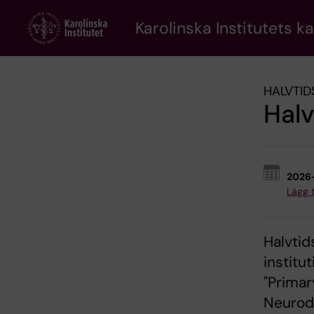
Skip
to
Karolinska Institutets k
main
content
HALVTID
Halv
2026
Lägg ti
Halvtid
institu
"Primar
Neurode