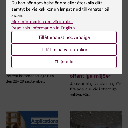
Du kan när som helst ändra eller återkalla ditt
samtycke via kakikonen längst ned till vänster på
sidan.
Mer information om våra kakor
Read this information in English
Tillåt endast nödvändiga
28 sep 2026
-
29 sep 2026
1 okt 2026
-
1 okt 2026
Tillåt mina valda kakor
XXIII Cancer Research
Konferens om
Tillåt alla
KI Retreat
suicidprevention i
trafiksystem och
XXIII Cancer Research KI
offentliga miljöer
Retreat kommer att äga rum
den 28–29 september…
Uppskattningsvis sker ungefär
15% av alla suicid i offentliga
miljöer. För…