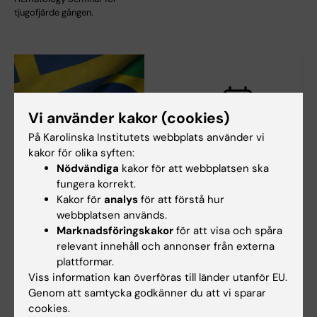
tjugofjärde gången.
Vi använder kakor (cookies)
På Karolinska Institutets webbplats använder vi
kakor för olika syften:
14 sep 2026
-
15 sep 2026
24 sep 2026
-
24 sep 2026
Nödvändiga
kakor för att webbplatsen ska
Sverige-Brasilien -
StratNeuro/Wenner-
fungera korrekt.
konferens om
Gren-gästföreläsning
Kakor för
analys
för att förstå hur
forskning och
med professor David
webbplatsen används.
innovation inom life
J. Anderson
Marknadsföringskakor
för att visa och spåra
science och hälsa
relevant innehåll och annonser från externa
Välkommen till
StratNeuro/Wenner-Gren-
plattformar.
Konferensen Sweden Brazil
gästföreläsningen: ”Neural
Viss information kan överföras till länder utanför EU.
Research and Innovation
circuits…
Conference 2026 samlar…
Genom att samtycka godkänner du att vi sparar
cookies.