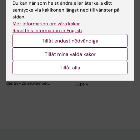
Du kan när som helst ändra eller återkalla ditt
samtycke via kakikonen längst ned till vänster på
sidan.
Mer information om våra kakor
Read this information in English
Tillåt endast nödvändiga
28 sep 2026
-
29 sep 2026
22 jan 2027
-
22 jan 2027
Tillåt mina valda kakor
XXIII Cancer Research
Nätverksmöte
KI Retreat
Swedish Colorectal
Tillåt alla
Cancer Study Group
XXIII Cancer Research KI
Retreat kommer att äga rum
Tema: Early onset CRC &
den 28–29 september…
ctDNA