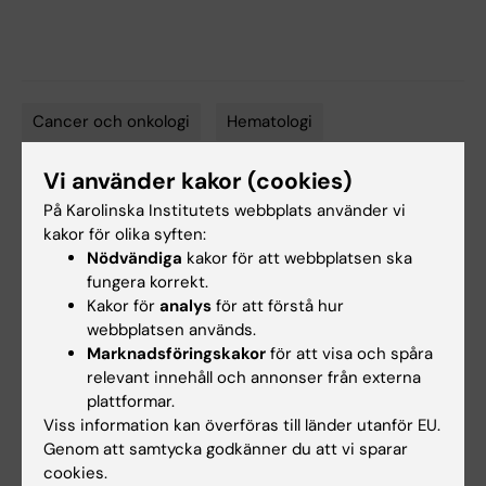
Cancer och onkologi
Hematologi
Tags
Vi använder kakor (cookies)
Innehållsgranskare:
På Karolinska Institutets webbplats använder vi
Matilda Jansson
kakor för olika syften:
Redaktör:
Ann Sofie Sten
Nödvändiga
kakor för att webbplatsen ska
Sidan uppdaterad:
2026-02-13
fungera korrekt.
Kakor för
analys
för att förstå hur
webbplatsen används.
Dela
Marknadsföringskakor
för att visa och spåra
relevant innehåll och annonser från externa
plattformar.
Viss information kan överföras till länder utanför EU.
Relaterade events
Genom att samtycka godkänner du att vi sparar
cookies.