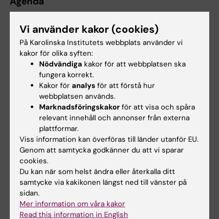
Agenda
14:20 Chair Daniel Andersson, Associate
Vi använder kakor (cookies)
Professor, Karolinska Institutet
På Karolinska Institutets webbplats använder vi
14:25 The burden of liver disease in patients
kakor för olika syften:
with type 2 diabetes, Ying Shang, Docent KI
Nödvändiga
kakor för att webbplatsen ska
fungera korrekt.
14:45 MIR 210 och diabeteskomplikationer,
Kakor för
analys
för att förstå hur
webbplatsen används.
Sergiu Bogdan Catrina, Docent, ÖL Centrum
Marknadsföringskakor
för att visa och spåra
för Diabetes
relevant innehåll och annonser från externa
plattformar.
15:00 Utfall av graviditeter med diabetes i
Viss information kan överföras till länder utanför EU.
Sydöstra Sverige under 10 år, Anna Stogianni,
Genom att samtycka godkänner du att vi sparar
MD Specialistläkare, ME Endokrinologi,
cookies.
Karolinska Universitetssjukhuset
Du kan när som helst ändra eller återkalla ditt
samtycke via kakikonen längst ned till vänster på
15:15 Kaffe/te intervall, fruktpaus
sidan.
Mer information om våra kakor
15:35 En blick in i Novo Nordisk forskning och
Read this information in English