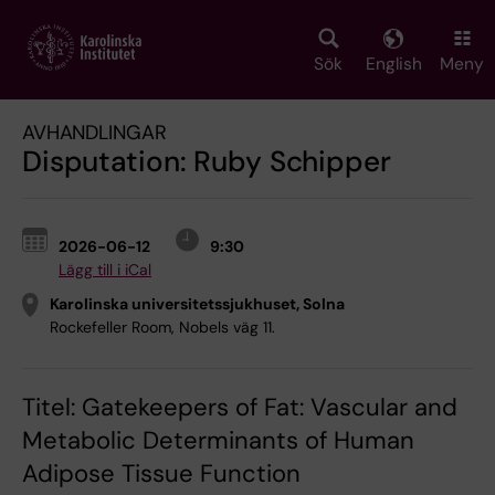
Skip
to
main
Sök
English
Meny
content
AVHANDLINGAR
Disputation: Ruby Schipper
2026-06-12
9:30
Lägg till i iCal
Karolinska universitetssjukhuset, Solna
Rockefeller Room, Nobels väg 11.
Titel: Gatekeepers of Fat: Vascular and
Metabolic Determinants of Human
Adipose Tissue Function