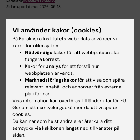
Redaktör:
Veronica Lindholm
Sidan uppdaterad:
2026-05-13
Vi använder kakor (cookies)
Dela
På Karolinska Institutets webbplats använder vi
kakor för olika syften:
Nödvändiga
kakor för att webbplatsen ska
Relaterade events
fungera korrekt.
Kakor för
analys
för att förstå hur
webbplatsen används.
Marknadsföringskakor
för att visa och spåra
relevant innehåll och annonser från externa
plattformar.
Viss information kan överföras till länder utanför EU.
Genom att samtycka godkänner du att vi sparar
cookies.
21 aug 2026
21 aug 2026
Du kan när som helst ändra eller återkalla ditt
Disputation: Callum
Disputation: Masoud
samtycke via kakikonen längst ned till vänster på
Regan
Jadidi
sidan.