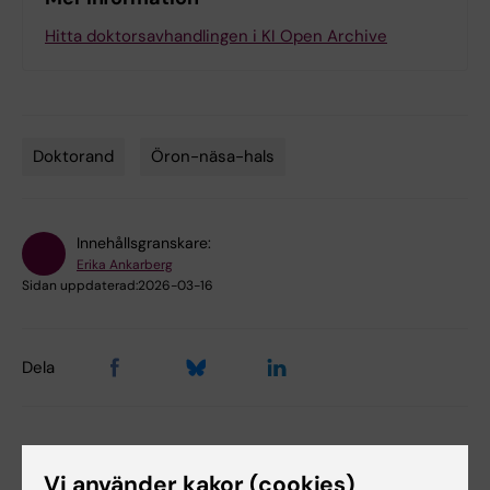
Hitta doktorsavhandlingen i KI Open Archive
Doktorand
Öron-näsa-hals
Tags
Innehållsgranskare:
Erika Ankarberg
Sidan uppdaterad:
2026-03-16
Dela
Relaterade events
Vi använder kakor (cookies)