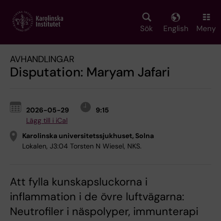
Skip
to
main
Sök
English
Meny
content
AVHANDLINGAR
Disputation: Maryam Jafari
2026-05-29
9:15
Lägg till i iCal
Karolinska universitetssjukhuset, Solna
Lokalen, J3:04 Torsten N Wiesel, NKS.
Att fylla kunskapsluckorna i
inflammation i de övre luftvägarna:
Neutrofiler i näspolyper, immunterapi