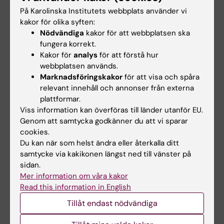
På Karolinska Institutets webbplats använder vi
kakor för olika syften:
Nödvändiga
kakor för att webbplatsen ska
fungera korrekt.
Kakor för
analys
för att förstå hur
webbplatsen används.
Marknadsföringskakor
för att visa och spåra
21 aug 2026
27 aug 2026
-
27 aug 2026
relevant innehåll och annonser från externa
Disputation: Callum
Disputation: Heba Ali
plattformar.
Regan
Viss information kan överföras till länder utanför EU.
Titel:
"Östrogenreceptormedierat
Genom att samtycka godkänner du att vi sparar
Epidemiology to Health
neuroprotektion i modeller av…
Promotion: Associations
cookies.
between physical activity…
Du kan när som helst ändra eller återkalla ditt
samtycke via kakikonen längst ned till vänster på
sidan.
Mer information om våra kakor
Read this information in English
Tillåt endast nödvändiga