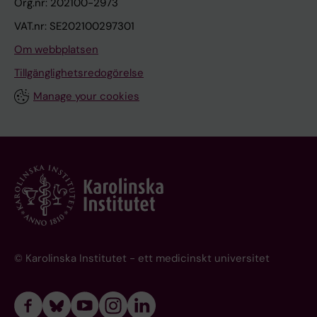
Org.nr: 202100-2973
VAT.nr: SE202100297301
Om webbplatsen
Tillgänglighetsredogörelse
Manage your cookies
© Karolinska Institutet - ett medicinskt universitet