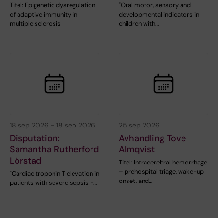
Titel: Epigenetic dysregulation
"Oral motor, sensory and
of adaptive immunity in
developmental indicators in
multiple sclerosis
children with…
18 sep 2026
-
18 sep 2026
25 sep 2026
Disputation:
Avhandling Tove
Samantha Rutherford
Almqvist
Lörstad
Titel: Intracerebral hemorrhage
– prehospital triage, wake-up
"Cardiac troponin T elevation in
onset, and…
patients with severe sepsis -…