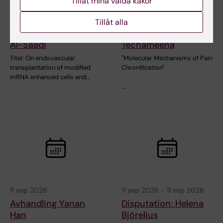
Tillåt mina valda kakor
28 aug 2026
28 aug 2026
Tillåt alla
Avhandling Jonathan
Disputation: Prach
Al-Saadi
Techameena
Titel: On endovascular
"Molecular Mechanisms of Pain
transplantation of modified
Chronification"
mRNA enhanced cells and…
…
11 sep 2026
11 sep 2026
-
11 sep 2026
Avhandling Yanan
Disputation: Helena
Han
Björelius