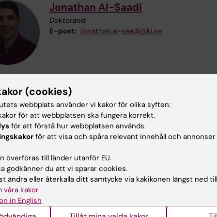
Jonathan Al-Saadi
Doktorand
E-post:
jonathan.al-saadi@ki.se
kakor (cookies)
tutets webbplats använder vi kakor för olika syften:
ktorand
Forskarutbildning
Klinisk neurove
akor för att webbplatsen ska fungera korrekt.
lys
för att förstå hur webbplatsen används.
ingskakor
för att visa och spåra relevant innehåll och annonser
la Karlsson
 överföras till länder utanför EU.
terad:
2026-08-03
 godkänner du att vi sparar cookies.
t ändra eller återkalla ditt samtycke via kakikonen längst ned til
 våra kakor
on in English
nödvändiga
Tillåt mina valda kakor
Ti