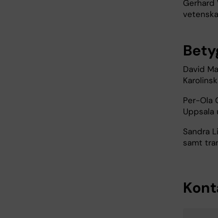
Gerhard 
vetenskap
Bet
David Mar
Karolinsk
Per-Ola C
Uppsala 
Sandra Li
samt tra
Kont