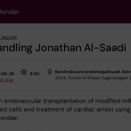
alender
LINGAR
ndling Jonathan Al-Saadi
Karolinska universitetssjukhuset, Sol
-08-28
9:00
J3:04, Torsten N Wiesel, Eugeniavägen 
ll i iCal
On endovascular transplantation of modified m
d cells and treatment of cardiac arrest using
mendan