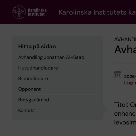
Skip
to
Karolinska Institutets k
main
content
AVHAND
Avha
Hitta på sidan
Avhandling Jonathan Al-Saadi
Huvudhandledare
2026
Bihandledare
Lägg ti
Opponent
Betygsnämnd
Titel: 
Kontakt
enhance
levosi