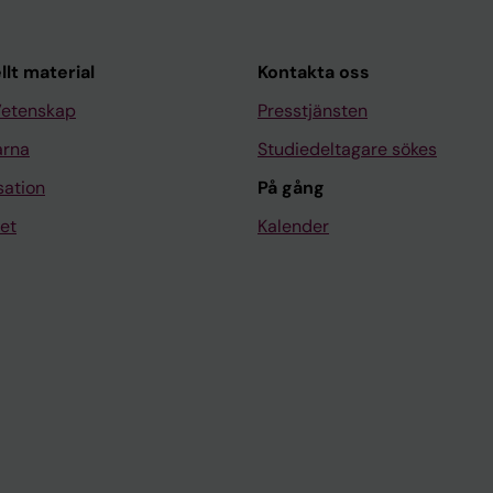
llt material
Kontakta oss
Vetenskap
Presstjänsten
arna
Studiedeltagare sökes
sation
På gång
et
Kalender