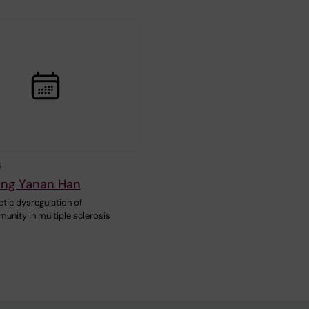
6
ing Yanan Han
netic dysregulation of
unity in multiple sclerosis