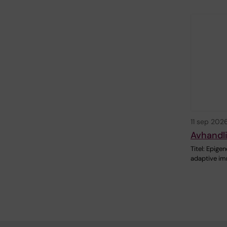
11 sep 202
Avhandl
Titel: Epige
adaptive imm