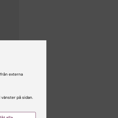
tenskap
 från externa
l vänster på sidan.
llåt alla