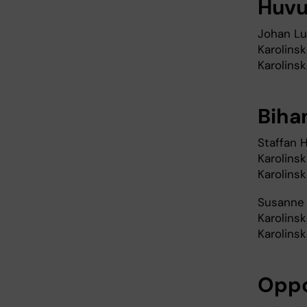
Huvu
Johan Lu
Karolinsk
Karolins
Biha
Staffan H
Karolinsk
Karolins
Susanne R
Karolinsk
Karolins
Opp