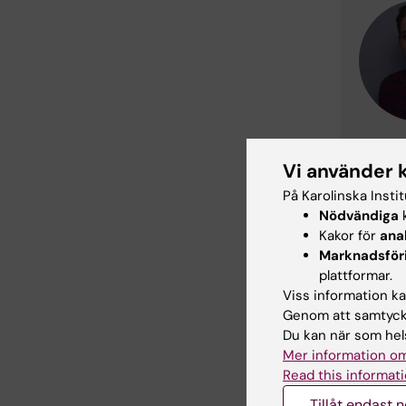
Vi använder 
På Karolinska Insti
Do
Nödvändiga
k
Tags
Kakor för
ana
Marknadsför
plattformar.
Redaktör:
Nil
Viss information kan
Sidan uppda
Genom att samtycka
Du kan när som hels
Mer information om
Dela
Read this informati
Tillåt endast 