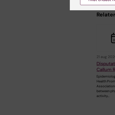
Relate
21 aug 202
Disputat
Callum 
Epidemiolog
Health Prom
Association
between phy
activity…