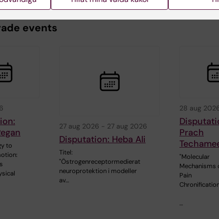
rade events
6
28 aug 202
ion:
Disputati
27 aug 2026
-
27 aug 2026
Regan
Prach
Disputation: Heba Ali
Techame
y to
Titel:
otion:
"Molecular
"Östrogenreceptormedierat
s
Mechanisms 
neuroprotektion i modeller
sical
Pain
av…
Chronification
…