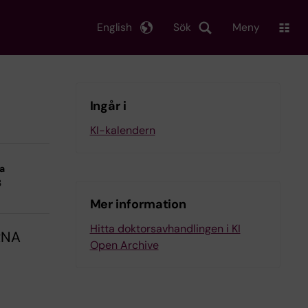
English
Sök
Meny
Ingår i
KI-kalendern
na
3
Mer information
Hitta doktorsavhandlingen i KI
RNA
Open Archive