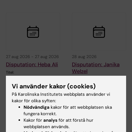
27 aug 2026
-
27 aug 2026
28 aug 2026
Disputation: Heba Ali
Disputation: Janika
Welzel
Titel:
"Östrogenreceptormedierat
Titel: Plant-based drugs and
neuroprotektion i modeller av…
Vi använder kakor (cookies)
autoantibody-mediated pain
in rheumatoid…
På Karolinska Institutets webbplats använder vi
kakor för olika syften:
Nödvändiga
kakor för att webbplatsen ska
fungera korrekt.
Kakor för
analys
för att förstå hur
webbplatsen används.