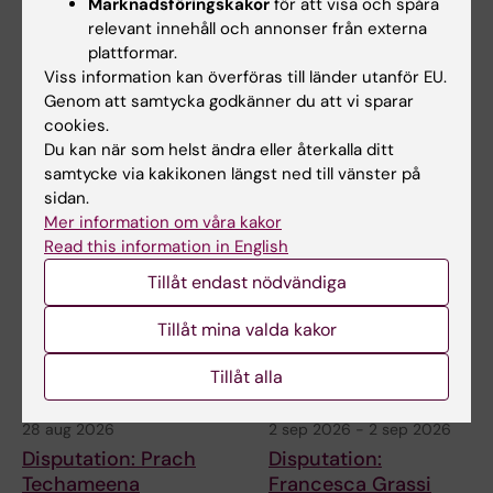
Marknadsföringskakor
för att visa och spåra
relevant innehåll och annonser från externa
plattformar.
28 aug 2026
28 aug 2026
Viss information kan överföras till länder utanför EU.
Disputation -
Avhandling Jonathan
Genom att samtycka godkänner du att vi sparar
cookies.
Francesca Gatto
Al-Saadi
Du kan när som helst ändra eller återkalla ditt
Decoding Cancer Cell
Titel: On endovascular
samtycke via kakikonen längst ned till vänster på
Plasticity: implications for
transplantation of modified
sidan.
immune evasion,…
mRNA enhanced cells and…
Mer information om våra kakor
Read this information in English
Tillåt endast nödvändiga
Tillåt mina valda kakor
Tillåt alla
28 aug 2026
2 sep 2026
-
2 sep 2026
Disputation: Prach
Disputation:
Techameena
Francesca Grassi