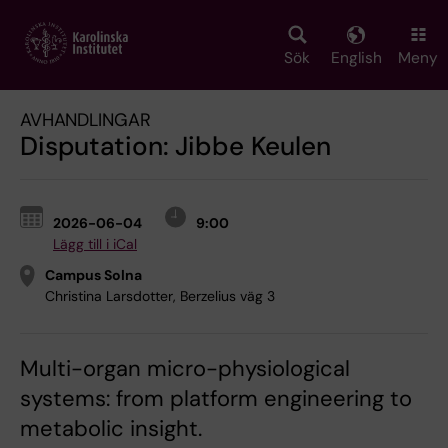
Skip
to
main
Sök
English
Meny
content
AVHANDLINGAR
Disputation: Jibbe Keulen
2026-06-04
9:00
Lägg till i iCal
Campus Solna
Christina Larsdotter, Berzelius väg 3
Multi-organ micro-physiological
systems: from platform engineering to
metabolic insight.