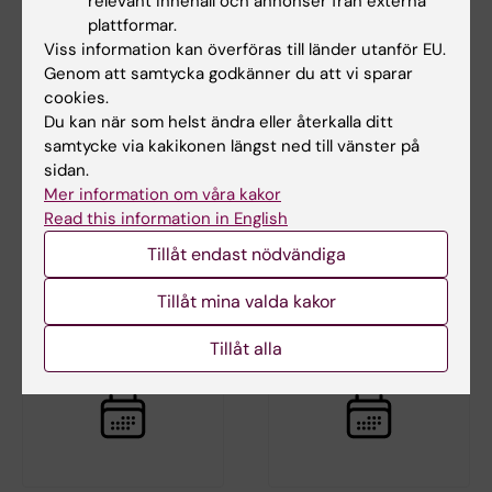
relevant innehåll och annonser från externa
plattformar.
Viss information kan överföras till länder utanför EU.
Genom att samtycka godkänner du att vi sparar
cookies.
Du kan när som helst ändra eller återkalla ditt
samtycke via kakikonen längst ned till vänster på
27 aug 2026
-
27 aug 2026
28 aug 2026
sidan.
Disputation: Heba Ali
Disputation -
Mer information om våra kakor
Francesca Gatto
Titel:
Read this information in English
"Östrogenreceptormedierat
Decoding Cancer Cell
Tillåt endast nödvändiga
neuroprotektion i modeller av…
Plasticity: implications for
immune evasion,…
Tillåt mina valda kakor
Tillåt alla