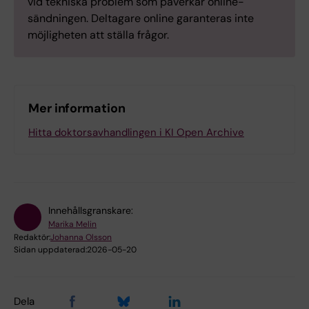
vid tekniska problem som påverkar online-
sändningen. Deltagare online garanteras inte
möjligheten att ställa frågor.
Mer information
Hitta doktorsavhandlingen i KI Open Archive
Innehållsgranskare:
Marika Melin
Redaktör:
Johanna Olsson
Sidan uppdaterad:
2026-05-20
Dela