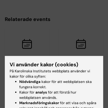
Relaterade events
Vi använder kakor (cookies)
21 aug 2026
21 aug 2026
Disputation: Callum
Disputation: Masoud
På Karolinska Institutets webbplats använder vi
Regan
Jadidi
kakor för olika syften:
Nödvändiga
kakor för att webbplatsen ska
Epidemiology to Health
Evaluation of Image Quality,
fungera korrekt.
Promotion: Associations
Radiation Dose, and Tumor
between physical activity…
Size Assessment in…
Kakor för
analys
för att förstå hur
webbplatsen används.
Marknadsföringskakor
för att visa och spåra