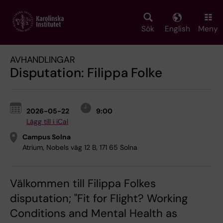
Skip
to
main
Sök
English
Meny
content
AVHANDLINGAR
Disputation: Filippa Folke
2026-05-22
9:00
Lägg till i iCal
Campus Solna
Atrium, Nobels väg 12 B, 171 65 Solna
Välkommen till Filippa Folkes
disputation; "Fit for Flight? Working
Conditions and Mental Health as