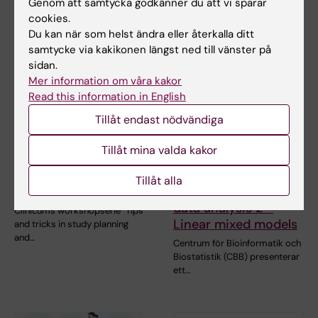
Genom att samtycka godkänner du att vi sparar
cookies.
Du kan när som helst ändra eller återkalla ditt
samtycke via kakikonen längst ned till vänster på
sidan.
Mer information om våra kakor
Read this information in English
Tillåt endast nödvändiga
30 sep 2026
-
21 okt 2026
1 okt 2026
-
1 okt 2026
Tillåt mina valda kakor
Clinicum
CBB
workshopserie
undervisningssemina
Tillåt alla
hösten 2026
rium: Longitudinal
data analysis 2 -
Clinicums workshopserie "Tips
Linear mixed models
and tricks in study planning
and…
Centrum för Bioinformatik och
Biostatistik (CBB) presenterar
ett…