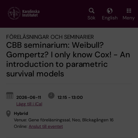
Skip
to
main
Sök
English
Meny
content
FÖRELÄSNINGAR OCH SEMINARIER
CBB seminarium: Weibull?
Gompertz? I only know Cox! - An
introduction to parametric
survival models
2026-06-11
12:15 - 13:00
Lägg till i iCal
Hybrid
Venue:
Gene föreläsningssal, Neo, Blickagången 16
Online:
Anslut till eventet