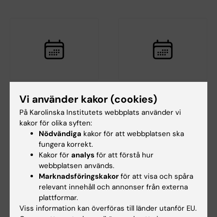
10 sep 2026
-
10 sep 2026
30 sep 2026
-
30 sep
Vi använder kakor (cookies)
2026
Medicinska
På Karolinska Institutets webbplats använder vi
Clinicum
födelseregistret –
kakor för olika syften:
workshopserie -
historik, innehåll och
Nödvändiga
kakor för att webbplatsen ska
Smart
aktuell utveckling
fungera korrekt.
studieplanering: öka
Det Medicinska
Kakor för
analys
för att förstå hur
din forskningskvalitet
födelseregistret är ett av
webbplatsen används.
och undvik vanliga
Sveriges äldsta nationella…
Marknadsföringskakor
för att visa och spåra
misstag
relevant innehåll och annonser från externa
Workshopen fokuserar på
plattformar.
strategisk studieplanering
Viss information kan överföras till länder utanför EU.
innan data finns…