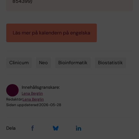
854399)
Läs mer på kalendern på engelska
Clinicum
Neo
Bioinformatik
Biostatistik
Tags
Innehållsgranskare:
Lena Berglin
Redaktör:
Lena Berglin
Sidan uppdaterad:
2026-05-28
Dela